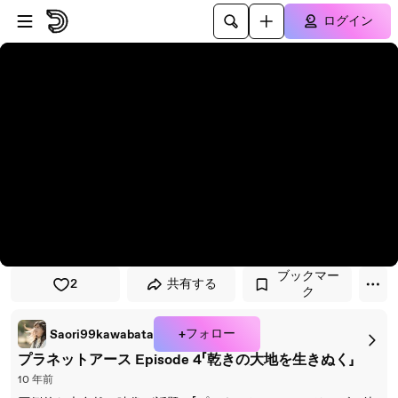
プレイヤーにスキップ
メインコンテンツにスキップ
ログイン
ブックマー
2
共有する
ク
+フォロー
Saori99kawabata
プラネットアース Episode 4「乾きの大地を生きぬく」
10 年前