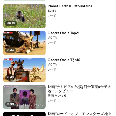
Planet Earth II - Mountains
Ed Ed
2 年前
58:15
Oscars Oasis Tap21
VIC.TV
9 年前
6:44
Oscars Oasis Tập16
VIC.TV
9 年前
6:43
映画『ナミビアの砂漠』河合優実×金子大
地インタビュー
映画 Movie
2 年前
3:00
映画『ロード・オブ・モンスターズ 地上