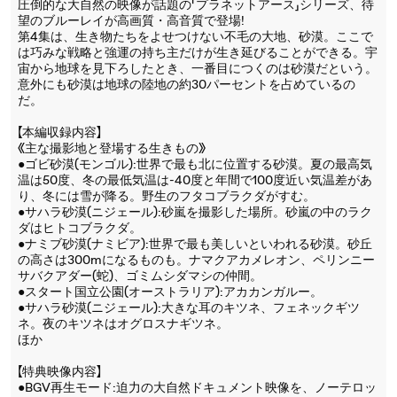
圧倒的な大自然の映像が話題の「プラネットアース」シリーズ、待
望のブルーレイが高画質・高音質で登場!
第4集は、生き物たちをよせつけない不毛の大地、砂漠。ここで
は巧みな戦略と強運の持ち主だけが生き延びることができる。宇
宙から地球を見下ろしたとき、一番目につくのは砂漠だという。
意外にも砂漠は地球の陸地の約30パーセントを占めているの
だ。
【本編収録内容】
《主な撮影地と登場する生きもの》
●ゴビ砂漠(モンゴル):世界で最も北に位置する砂漠。夏の最高気
温は50度、冬の最低気温は-40度と年間で100度近い気温差があ
り、冬には雪が降る。野生のフタコブラクダがすむ。
●サハラ砂漠(ニジェール):砂嵐を撮影した場所。砂嵐の中のラク
ダはヒトコブラクダ。
●ナミブ砂漠(ナミビア):世界で最も美しいといわれる砂漠。砂丘
の高さは300mになるものも。ナマクアカメレオン、ペリンニー
サバクアダー(蛇)、ゴミムシダマシの仲間。
●スタート国立公園(オーストラリア):アカカンガルー。
●サハラ砂漠(ニジェール):大きな耳のキツネ、フェネックギツ
ネ。夜のキツネはオグロスナギツネ。
ほか
【特典映像内容】
●BGV再生モード:迫力の大自然ドキュメント映像を、ノーテロッ