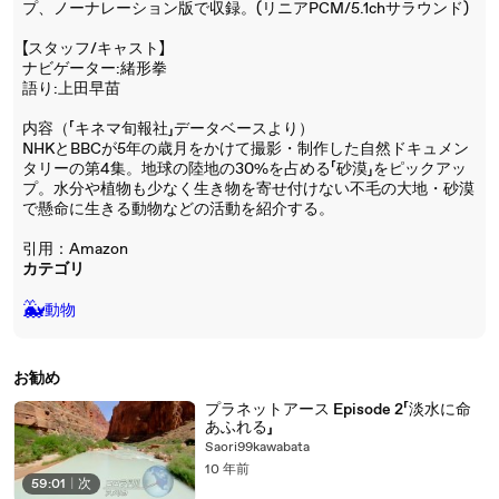
プ、ノーナレーション版で収録。(リニアPCM/5.1chサラウンド)
【スタッフ/キャスト】
ナビゲーター:緒形拳
語り:上田早苗
内容（「キネマ旬報社」データベースより）
NHKとBBCが5年の歳月をかけて撮影・制作した自然ドキュメン
タリーの第4集。地球の陸地の30%を占める「砂漠」をピックアッ
プ。水分や植物も少なく生き物を寄せ付けない不毛の大地・砂漠
で懸命に生きる動物などの活動を紹介する。
引用：Amazon
カテゴリ
🐳
動物
お勧め
プラネットアース Episode 2「淡水に命
あふれる」
Saori99kawabata
10 年前
59:01
|
次