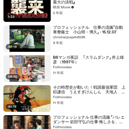
最大の決戦』
映画 Movie
5 年前
1:33
プロフェッショナル 仕事の流儀「自動
車整備士 小山明・博久」 - 15.12.07
christianjospeh6598
9 年前
49:16
BSマンガ夜話 ｢スラムダンク」 井上雄
彦 （1997年）
Fullmoviess
11 年前
58:30
その時歴史が動いた！戦国最強軍団 上
杉謙信 うえすぎけんしん 天地人 て
んちじん ＶＳ 武田信玄 たけだしん
Fullmoviess
げん 風林火山 ふうりんかざん 上杉
11 年前
謙信と武田信玄に見る戦い方 川中島
45:18
プロフェッショナル 仕事の流儀 「バレエ
ダンサー 岩田守弘の仕事 悔しさを、情
熱に」
Fullmoviess