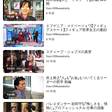
髙木美帆【スピードスケート】苦悩の4年
間
Saori99kawabata
8 年前
18:45
エフゲニア・メドベージェワ【フィギュ
アスケート】フィギュア世界女王の素顔
Saori99kawabata
8 年前
19:22
スティーブ・ジョブズの真実
Saori99kawabata
10 年前
54:55
井上裕之「人」も「お金」もついてくるリー
ダーの哲学 前編
Saori99kawabata
10 年前
54:46
バレエダンサー 岩田守弘「悔しさを、情
熱に」プロフェッショナル 仕事の流儀