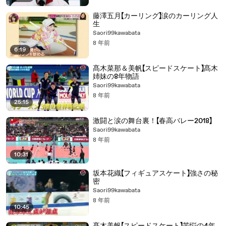
藤澤五月【カーリング】涙のカーリング人
生
Saori99kawabata
8 年前
6:19
髙木菜那＆美帆【スピードスケート】髙木
姉妹の8年物語
Saori99kawabata
8 年前
25:15
激闘と涙の舞台裏！【春高バレー2018】
Saori99kawabata
8 年前
10:31
坂本花織【フィギュアスケート】強さの秘
密
Saori99kawabata
8 年前
10:45