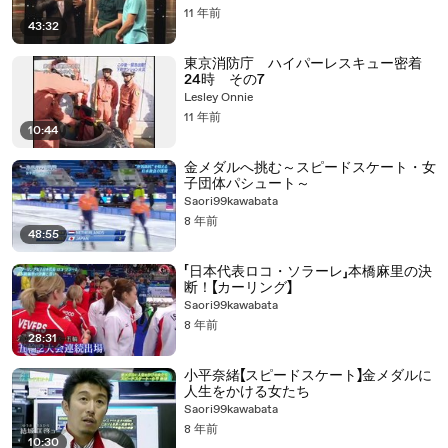
11 年前
43:32
東京消防庁 ハイパーレスキュー密着
24時 その7
Lesley Onnie
11 年前
10:44
金メダルへ挑む～スピードスケート・女
子団体パシュート～
Saori99kawabata
8 年前
48:55
「日本代表ロコ・ソラーレ」本橋麻里の決
断！【カーリング】
Saori99kawabata
8 年前
28:31
小平奈緒【スピードスケート】金メダルに
人生をかける女たち
Saori99kawabata
8 年前
10:30