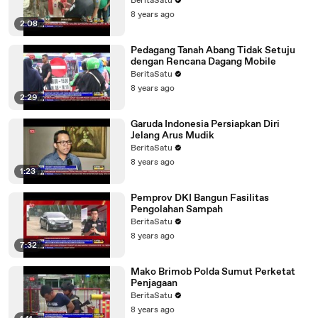
BeritaSatu
8 years ago
2:08
Pedagang Tanah Abang Tidak Setuju
dengan Rencana Dagang Mobile
BeritaSatu
8 years ago
2:29
Garuda Indonesia Persiapkan Diri
Jelang Arus Mudik
BeritaSatu
8 years ago
1:23
Pemprov DKI Bangun Fasilitas
Pengolahan Sampah
BeritaSatu
8 years ago
7:32
Mako Brimob Polda Sumut Perketat
Penjagaan
BeritaSatu
8 years ago