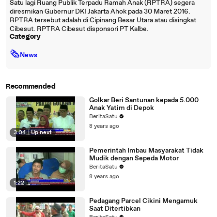
Satu lagi Ruang Publik Terpadu Ramah Anak (RPTRA) segera
diresmikan Gubernur DKI Jakarta Ahok pada 30 Maret 2016.
RPTRA tersebut adalah di Cipinang Besar Utara atau disingkat
Cibesut. RPTRA Cibesut disponsori PT Kalbe.
Category
🗞
News
Recommended
Golkar Beri Santunan kepada 5.000
Anak Yatim di Depok
BeritaSatu
8 years ago
3:04
|
Up next
Pemerintah Imbau Masyarakat Tidak
Mudik dengan Sepeda Motor
BeritaSatu
8 years ago
1:22
Pedagang Parcel Cikini Mengamuk
Saat Ditertibkan