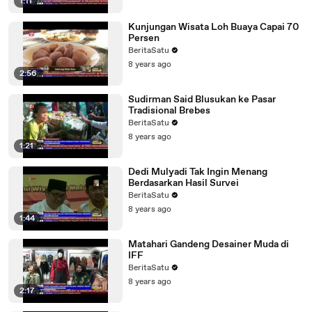
1:11
Kunjungan Wisata Loh Buaya Capai 70
Persen
BeritaSatu
8 years ago
2:56
Sudirman Said Blusukan ke Pasar
Tradisional Brebes
BeritaSatu
8 years ago
1:21
Dedi Mulyadi Tak Ingin Menang
Berdasarkan Hasil Survei
BeritaSatu
8 years ago
1:44
Matahari Gandeng Desainer Muda di
IFF
BeritaSatu
8 years ago
2:17