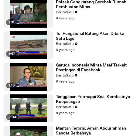
Polsek Cengkareng Gerebek Rumah
Pembuatan Miras
BeritaSatu
8 years ago
1:31
Tol Fungsional Batang Akan Dibuka
Satu Lajur
BeritaSatu
8 years ago
1:47
Garuda Indonesia Minta Maaf Terkait
Postingan di Facebook
BeritaSatu
8 years ago
1:16
Tanggapan Formappi Soal Kembalinya
Koopsusgab
BeritaSatu
8 years ago
2:04
Mantan Teroris: Aman Abdurrahman
Sangat Berbahaya