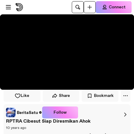
Skip to player
Skip to main content
Connect
Like
Share
Bookmark
Follow
BeritaSatu
RPTRA Cibesut Siap Diresmikan Ahok
10 years ago