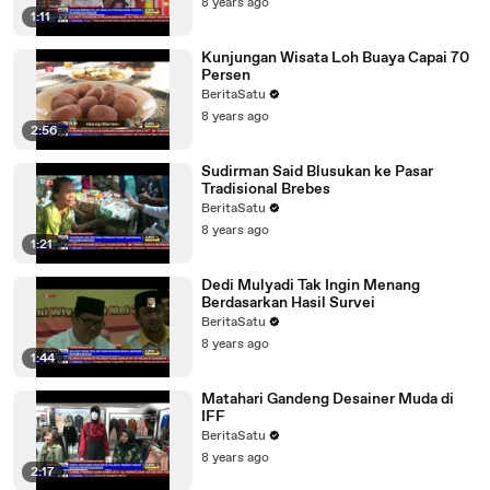
8 years ago
1:11
Kunjungan Wisata Loh Buaya Capai 70
Persen
BeritaSatu
8 years ago
2:56
Sudirman Said Blusukan ke Pasar
Tradisional Brebes
BeritaSatu
8 years ago
1:21
Dedi Mulyadi Tak Ingin Menang
Berdasarkan Hasil Survei
BeritaSatu
8 years ago
1:44
Matahari Gandeng Desainer Muda di
IFF
BeritaSatu
8 years ago
2:17