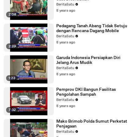
BeritaSatu
8 years ago
2:08
Pedagang Tanah Abang Tidak Setuju
dengan Rencana Dagang Mobile
BeritaSatu
8 years ago
2:29
Garuda Indonesia Persiapkan Diri
Jelang Arus Mudik
BeritaSatu
8 years ago
1:23
Pemprov DKI Bangun Fasilitas
Pengolahan Sampah
BeritaSatu
8 years ago
7:32
Mako Brimob Polda Sumut Perketat
Penjagaan
BeritaSatu