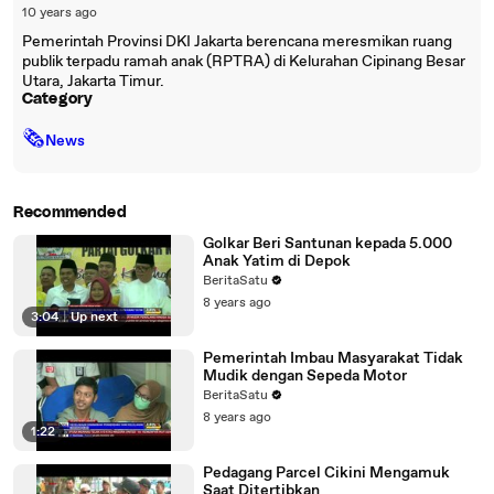
10 years ago
Pemerintah Provinsi DKI Jakarta berencana meresmikan ruang
publik terpadu ramah anak (RPTRA) di Kelurahan Cipinang Besar
Utara, Jakarta Timur.
Category
🗞
News
Recommended
Golkar Beri Santunan kepada 5.000
Anak Yatim di Depok
BeritaSatu
8 years ago
3:04
|
Up next
Pemerintah Imbau Masyarakat Tidak
Mudik dengan Sepeda Motor
BeritaSatu
8 years ago
1:22
Pedagang Parcel Cikini Mengamuk
Saat Ditertibkan