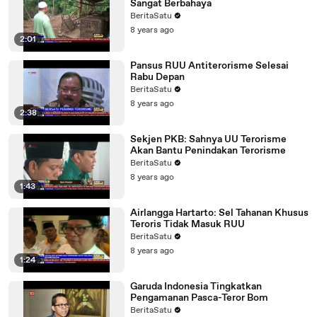
Sangat Berbahaya
BeritaSatu
8 years ago
2:01
Pansus RUU Antiterorisme Selesai
Rabu Depan
BeritaSatu
8 years ago
2:38
Sekjen PKB: Sahnya UU Terorisme
Akan Bantu Penindakan Terorisme
BeritaSatu
8 years ago
1:43
Airlangga Hartarto: Sel Tahanan Khusus
Teroris Tidak Masuk RUU
BeritaSatu
8 years ago
1:24
Garuda Indonesia Tingkatkan
Pengamanan Pasca-Teror Bom
BeritaSatu