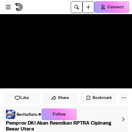
Skip to player
Skip to main content
Connect
Like
Share
Bookmark
Follow
BeritaSatu
Pemprov DKI Akan Resmikan RPTRA Cipinang
Besar Utara