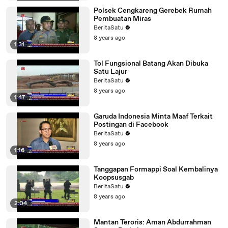
Polsek Cengkareng Gerebek Rumah
Pembuatan Miras
BeritaSatu
8 years ago
1:31
Tol Fungsional Batang Akan Dibuka
Satu Lajur
BeritaSatu
8 years ago
1:47
Garuda Indonesia Minta Maaf Terkait
Postingan di Facebook
BeritaSatu
8 years ago
1:16
Tanggapan Formappi Soal Kembalinya
Koopsusgab
BeritaSatu
8 years ago
2:04
Mantan Teroris: Aman Abdurrahman