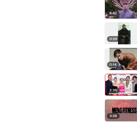
8:42
0:59
0:14
2:36
3:36