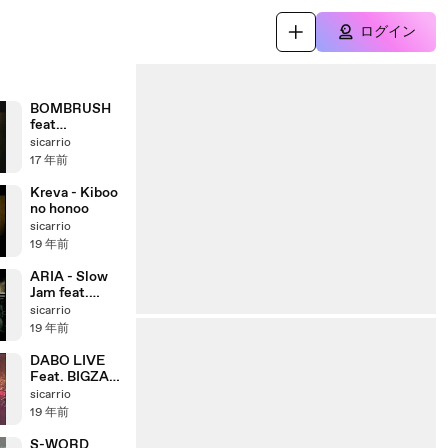
ログイン
BOMBRUSH
feat
ANARCHY,B.
sicarrio
DThe
17 年前
Brobus,Hanny
a-SPREAD DA
Kreva - Kiboo
SHINE
no honoo
sicarrio
19 年前
ARIA - Slow
Jam feat.
DOHZI-T
sicarrio
19 年前
DABO LIVE
Feat. BIGZAM
,DELI, OSUMI
sicarrio
19 年前
S-WORD