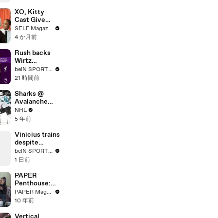
XO, Kitty
Cast Give
Each Other
SELF Magazine
Advice for
4 か月前
Any Situation
Rush backs
Wirtz
redemption
beIN SPORTS USA
season after
21 時間前
World Cup run
Sharks @
Avalanche
5/1/21 | NHL
NHL
Highlights
5 年前
Vinicius trains
despite
Arsenal
beIN SPORTS USA
rumours
1 日前
PAPER
Penthouse:
Little Mix
PAPER Magazine
10 年前
Vertical