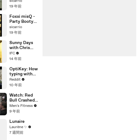
sicarrio
19 年前
Foxxi misQ -
Party Booty
Shake
sicarrio
feat.Miss
19 年前
Monday
Sunny Days
with Chris
Gethard
IFC
14 年前
OptiKey: How
typing with
eyesight
Reddit
could impact
10 年前
millions of
lives
Watch: Red
Bull Crashed
Ice athletes
Men's Fitness
train with
9 年前
CrossFit star
Camille
Lunaire
Leblanc-
Laurène ✨
Bazinet
7 週間前