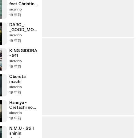
feat.Christina
Milian THE
sicarrio
ANSWER
19 年前
DABO_-
_GOOD_MOR
NING_ZIPANG
sicarrio
_
19 年前
KING GIDDRA
- 911
sicarrio
19 年前
Oboreta
machi
sicarrio
19 年前
Hannya -
Oretachi no
Yamato
sicarrio
19 年前
N.M.U - Still
shinin