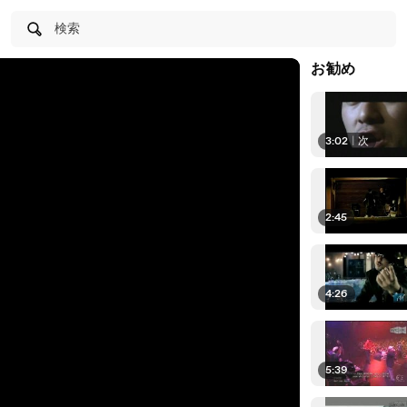
検索
お勧め
3:02
|
次
2:45
4:26
5:39