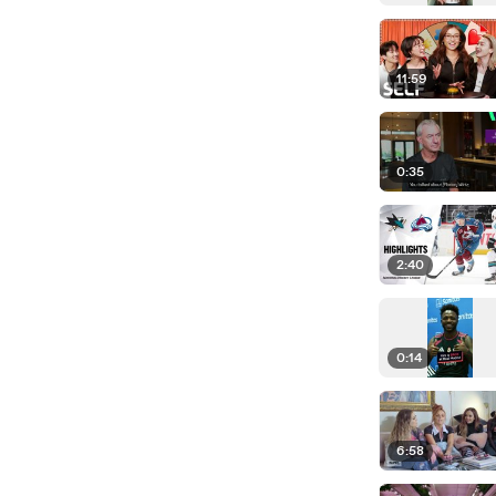
11:59
0:35
2:40
0:14
6:58