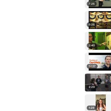
7:25
5:25
2:40
10:17
2:29
1:29