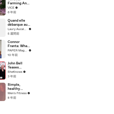
Farming And
Asia's Future
VICE
6 年前
Quand elle
débarque au
pire moment
Laury Aucalme
5 週間前
Connor
Franta: What
makes
PAPER Magazine
someone
10 年前
beautiful?
John Bell
Teases
Season 7
SheKnows
"Outlander"
3 年前
Love Story &
Working with
Simple,
Sam Heughan,
healthy
Caitríona
Valentine's
Men's Fitness
Balfe & Mark
Day desserts
8 年前
Lewis Jones
couples can
make
together