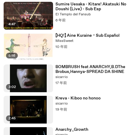
Sumire Uesaka - Kitare! Akatsuki No
Doushi (Live) - Sub Esp
El Templo del Fansub
6 年前
4:47
【HQ!】 Aine Kuraine ~ Sub Español
MissSweet
10 年前
5:16
BOMBRUSH feat ANARCHY,B.DThe
Brobus,Hannya-SPREAD DA SHINE
sicarrio
17 年前
3:02
Kreva - Kiboo no honoo
sicarrio
19 年前
2:45
Anarchy_Growth