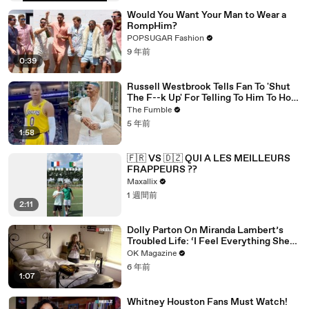
Would You Want Your Man to Wear a
RompHim?
POPSUGAR Fashion
9 年前
0:39
Russell Westbrook Tells Fan To 'Shut
The F--k Up' For Telling To Him To How
To Play Better
The Fumble
5 年前
1:58
🇫🇷 VS 🇩🇿 QUI A LES MEILLEURS
FRAPPEURS ??
Maxallix
1 週間前
2:11
Dolly Parton On Miranda Lambert’s
Troubled Life: ‘I Feel Everything She
Writes’: Watch REELZ Doc
OK Magazine
6 年前
1:07
Whitney Houston Fans Must Watch!