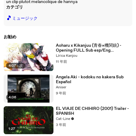
un clip plutot melancolique de hannya
カテゴリ
🎵
ミュージック
お勧め
Aoharu x Kikanjuu (青春×機関銃) -
Opening FULL Sub esp/Eng
sub/Romaji
Lírica Kanjou
11 年前
4:07
|
次
Angela Aki - kodoku no kakera Sub
Español
Aniser
9 年前
4:06
EL VIAJE DE CHIHIRO (2001) Trailer -
SPANISH
Cat-Line
3 年前
1:27