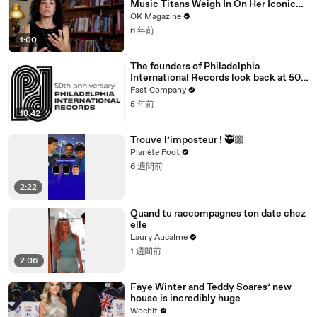
Music Titans Weigh In On Her Iconic
Hits In REELZ Doc
OK Magazine
6 年前
1:00
The founders of Philadelphia
International Records look back at 50
years of Philly Soul
Fast Company
5 年前
18:42
Trouve l’imposteur ! 🥷🏼
Planète Foot
6 週間前
2:22
Quand tu raccompagnes ton date chez
elle
Laury Aucalme
1 週間前
2:06
Faye Winter and Teddy Soares’ new
house is incredibly huge
Wochit