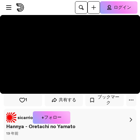
プレイヤーにスキップ
メインコンテンツにスキップ
ログイン
ブックマー
1
共有する
ク
+フォロー
sicarrio
Hannya - Oretachi no Yamato
19 年前