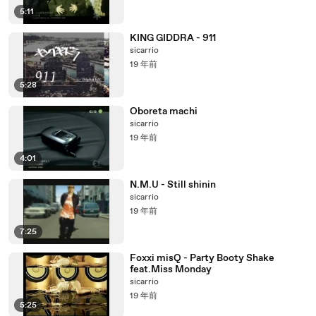
5:11
KING GIDDRA - 911
sicarrio
19 年前
5:28
Oboreta machi
sicarrio
19 年前
4:01
N.M.U - Still shinin
sicarrio
19 年前
7:25
Foxxi misQ - Party Booty Shake
feat.Miss Monday
sicarrio
19 年前
5:25