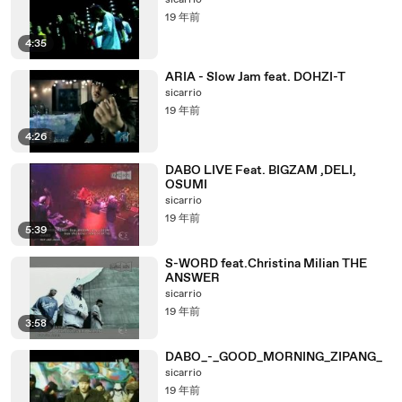
sicarrio
19 年前
4:35
ARIA - Slow Jam feat. DOHZI-T
sicarrio
19 年前
4:26
DABO LIVE Feat. BIGZAM ,DELI,
OSUMI
sicarrio
19 年前
5:39
S-WORD feat.Christina Milian THE
ANSWER
sicarrio
19 年前
3:58
DABO_-_GOOD_MORNING_ZIPANG_
sicarrio
19 年前