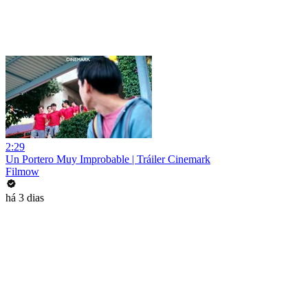
2:29
Un Portero Muy Improbable | Tráiler Cinemark
Filmow
há 3 dias