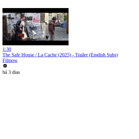
1:30
The Safe House / La Cache (2025) - Trailer (English Subs)
Filmow
há 3 dias