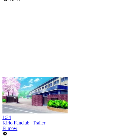
1:34
Kirio Fanclub | Trailer
Filmow