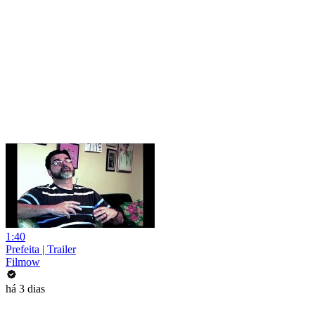
1:40
Prefeita | Trailer
Filmow
há 3 dias