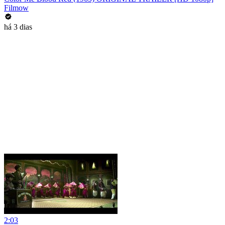
Filmow
há 3 dias
2:03