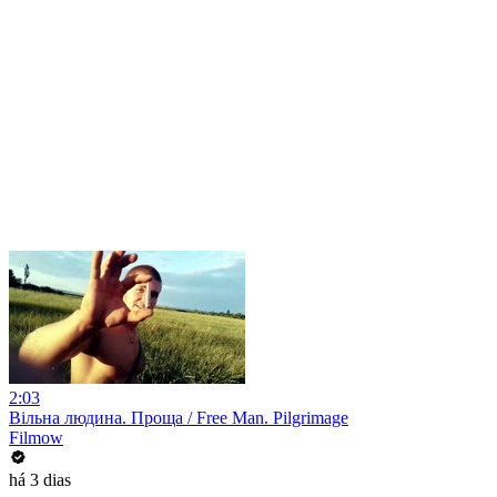
2:03
Вільна людина. Проща / Free Man. Pilgrimage
Filmow
há 3 dias