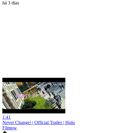
há 3 dias
1:41
Never Change! | Official Trailer | Hulu
Filmow