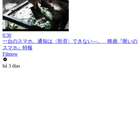
0:30
一台のスマホ。通知は〈拒否〉できない―。 映画『呪いの
スマホ』特報
Filmow
há 3 dias