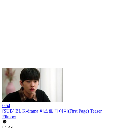
0:54
[SUB] BL K-drama 퍼스트 페이지(First Page) Teaser
Filmow
há 3 dias