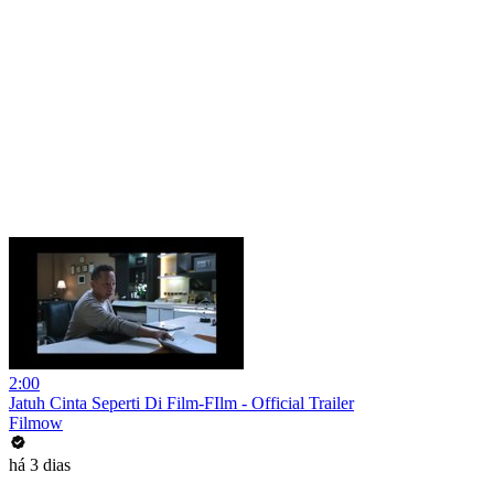
2:00
Jatuh Cinta Seperti Di Film-FIlm - Official Trailer
Filmow
há 3 dias