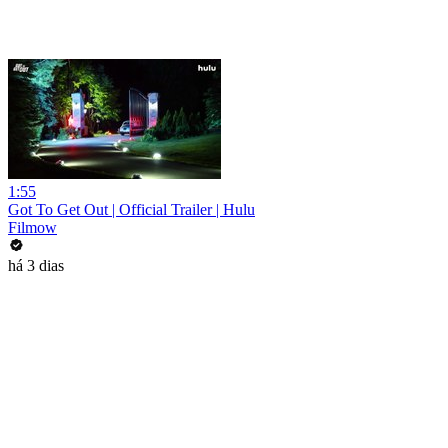
1:55
Got To Get Out | Official Trailer | Hulu
Filmow
há 3 dias