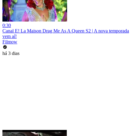
0:30
Canal E! La Maison Drag Me As A Queen S2 | A nova temporada
vem aí!
Filmow
há 3 dias