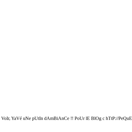
E VoIr, YaVé uNe pUtIn dAmBiAnCe !! PoUr lE BlOg c hTtP://Pe