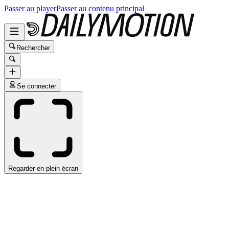
Passer au player
Passer au contenu principal
Rechercher
Se connecter
Regarder en plein écran