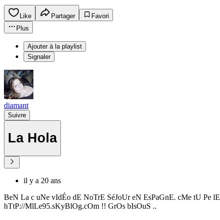
Like
Partager
Favori
Plus
Ajouter à la playlist
Signaler
diamant
Suivre
La Hola
il y a 20 ans
BeN La c uNe vIdÉo dE NoTrE SéJoUr eN EsPaGnE. cMe tU Pe l
hTtP://MlLe95.sKyBlOg.cOm !! GrOs bIsOuS ..