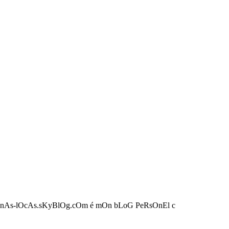
QuEnAs-lOcAs.sKyBlOg.cOm é mOn bLoG PeRsOnEl c