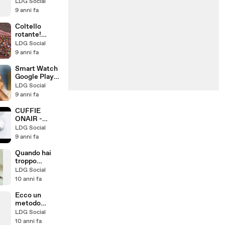
salmone
LDG Social
9 anni fa
Coltello
rotante!
Novità in
LDG Social
cucina!
9 anni fa
Smart Watch
Google Play
impermeabile
LDG Social
9 anni fa
CUFFIE
ONAIR -
FINALMENTE
LDG Social
IN ITALIA
9 anni fa
Quando hai
troppo
sonno...
LDG Social
10 anni fa
Ecco un
metodo
fantastico per
LDG Social
sbucciare le
10 anni fa