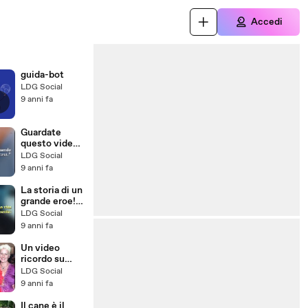
Accedi
guida-bot
LDG Social
9 anni fa
Guardate
questo video
ed
LDG Social
emozionatevi!
9 anni fa
La storia di un
grande eroe!
Guardate e
LDG Social
diffondete!
9 anni fa
Un video
ricordo su
Pietro
LDG Social
Taricone da
9 anni fa
vedere tutto!
Il cane è il