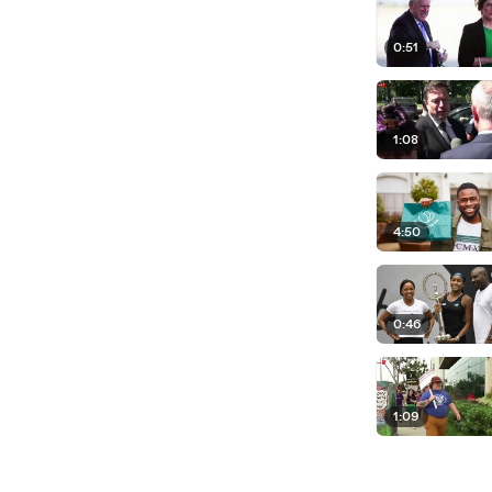
0:51
1:08
4:50
0:46
1:09