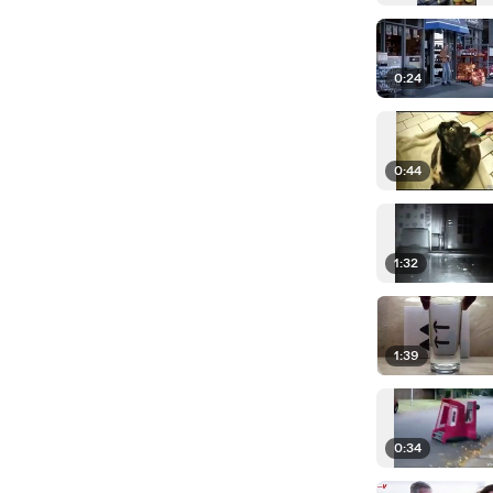
0:24
0:44
1:32
1:39
0:34