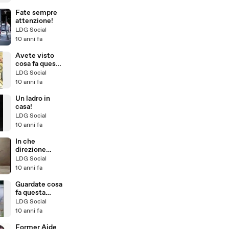
patate in 3
secondi!
Fate sempre
attenzione!
LDG Social
10 anni fa
Avete visto
cosa fa questo
gatto?
LDG Social
10 anni fa
Un ladro in
casa!
LDG Social
10 anni fa
In che
direzione
vanno le
LDG Social
frecce?
10 anni fa
Guardate cosa
fa questa
bionda con il
LDG Social
cartello della
10 anni fa
spesa!
Former Aide