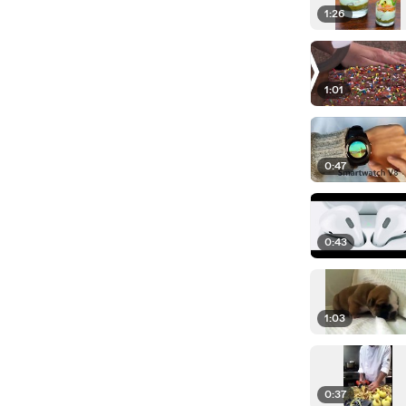
1:26
1:01
0:47
0:43
1:03
0:37