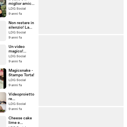
miglior amico
dell'uomo!
LDG Social
Guardate cosa
9 anni fa
ha fatto!
Non restare in
silenzio! La
dignità prima
LDG Social
di tutto!
9 anni fa
Un video
magico!
Resterete a
LDG Social
bocca aperta!
9 anni fa
Magicsnake -
Stampo Torta!
LDG Social
9 anni fa
Videoproietto
re
Android+Wifi
LDG Social
9 anni fa
Cheese cake
lime e