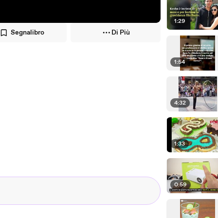
1:29
Segnalibro
Di Più
1:54
4:32
1:33
0:59