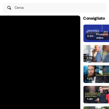
Cerca
Consigliato
Prossimi
0:50
|
video
1:15
1:27
1:40