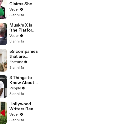
Claims She
Was Asked to
Veuer
Make a ‘Hit
3 anni fa
List’ For
Trump
Musk’s X Is
‘the Platform
With the
Veuer
Largest Ratio
3 anni fa
of
Misinformatio
59 companies
n or
that are
Disinformatio
changing the
Fortune
n’ Amongst
world: From
3 anni fa
All Social
Tesla to
Media
Chobani
3 Things to
Platforms
Know About
Coco Gauff's
People
Parents
3 anni fa
Hollywood
Writers Reach
‘Tentative
Veuer
Agreement’
3 anni fa
With Studios
After 146 Day
Strike