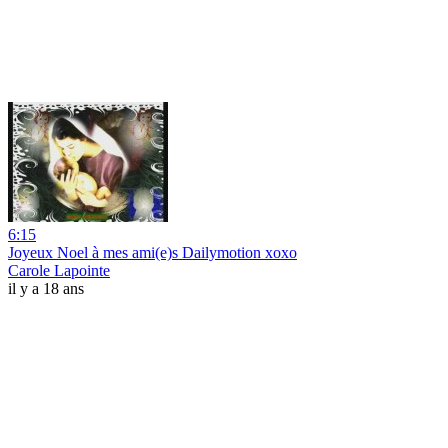
6:15
Joyeux Noel à mes ami(e)s Dailymotion xoxo
Carole Lapointe
il y a 18 ans