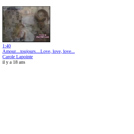
1:40
Amour....toujours....Love, love, love...
Carole Lapointe
il y a 18 ans