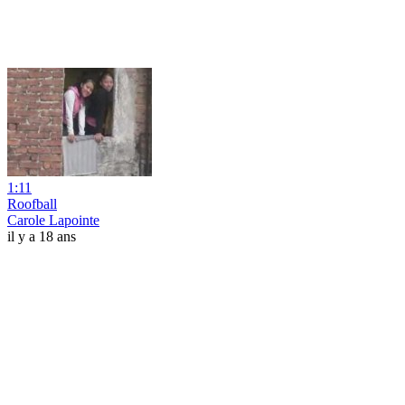
1:11
Roofball
Carole Lapointe
il y a 18 ans