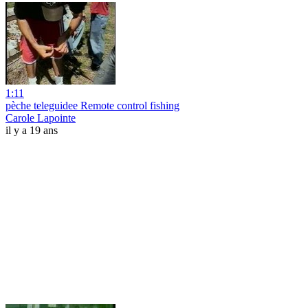
1:11
pèche teleguidee Remote control fishing
Carole Lapointe
il y a 19 ans