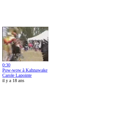
0:30
Pow-wow à Kahnawake
Carole Lapointe
il y a 18 ans