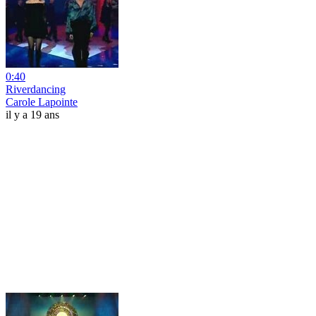
0:40
Riverdancing
Carole Lapointe
il y a 19 ans