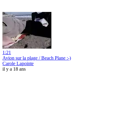
1:21
Avion sur la plage / Beach Plane :-)
Carole Lapointe
il y a 18 ans