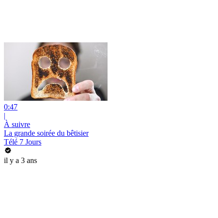
0:47
|
À suivre
La grande soirée du bêtisier
Télé 7 Jours
il y a 3 ans