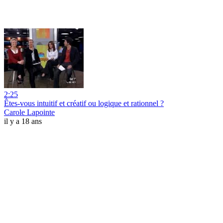
2:25
Êtes-vous intuitif et créatif ou logique et rationnel ?
Carole Lapointe
il y a 18 ans