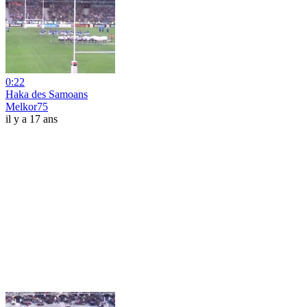
0:22
Haka des Samoans
Melkor75
il y a 17 ans