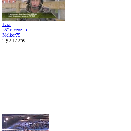
1:52
35° ri cenzub
Melkor75
il y a 17 ans