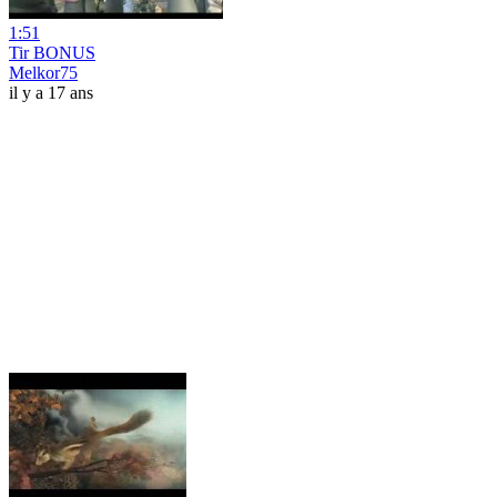
1:51
Tir BONUS
Melkor75
il y a 17 ans