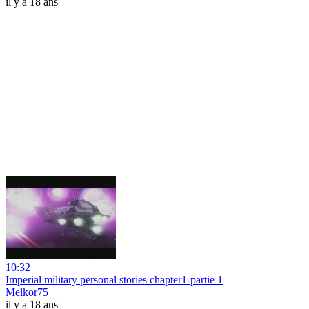
il y a 18 ans
10:32
Imperial military personal stories chapter1-partie 1
Melkor75
il y a 18 ans