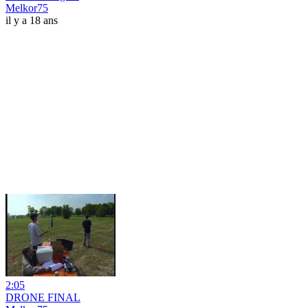
Melkor75
il y a 18 ans
2:05
DRONE FINAL