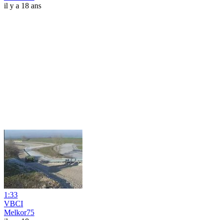
il y a 18 ans
1:33
VBCI
Melkor75