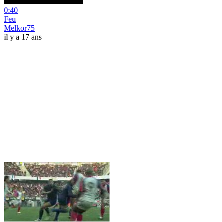
0:40
Feu
Melkor75
il y a 17 ans