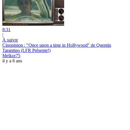
8:31
|
À suivre
Cinopinion : "Once upon a time in Hollywood" de Quentin
Tarantino (LFR Présente!)
Melkor75
il y a 6 ans