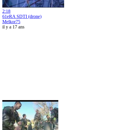
2:18
61eRA SDTI (drone)
Melkor75
il y a 17 ans