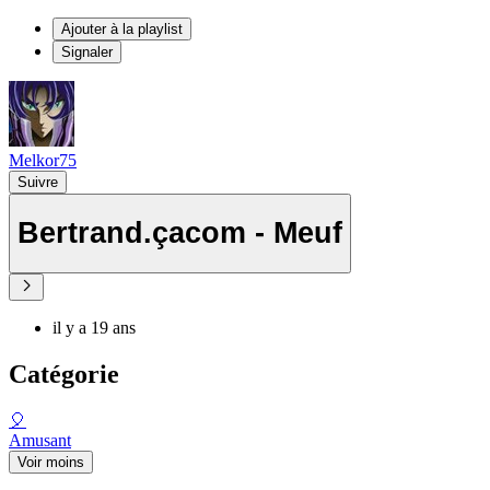
Ajouter à la playlist
Signaler
Melkor75
Suivre
Bertrand.çacom - Meuf
il y a 19 ans
Catégorie
🎈
Amusant
Voir moins