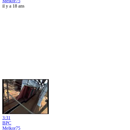
Melkor75
il y a 18 ans
3:31
BPC
Melkor75