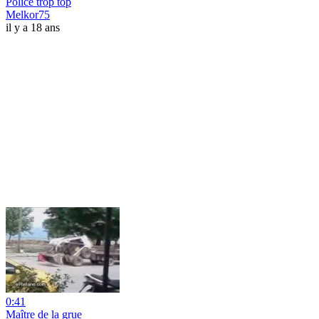
Police trop top
Melkor75
il y a 18 ans
0:41
Maître de la grue