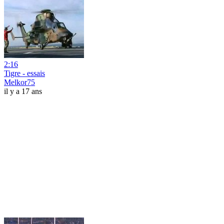
2:16
Tigre - essais
Melkor75
il y a 17 ans