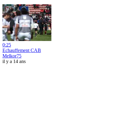
0:25
Echauffement CAB
Melkor75
il y a 14 ans