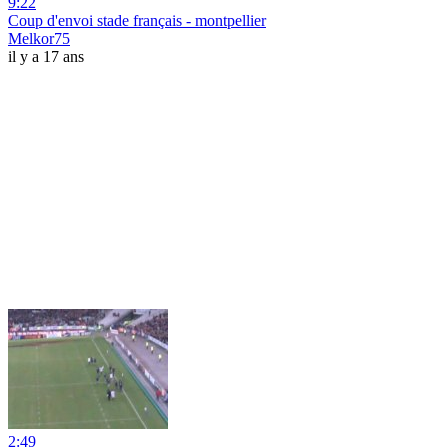
9:22
Coup d'envoi stade français - montpellier
Melkor75
il y a 17 ans
2:49