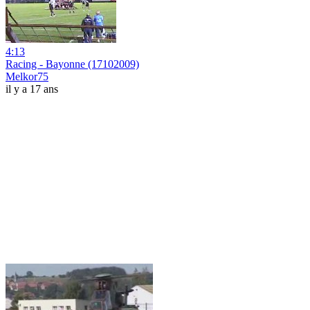
4:13
Racing - Bayonne (17102009)
Melkor75
il y a 17 ans