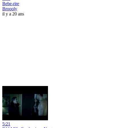
Bebe-rire
Broooly
il y a 20 ans
5:21