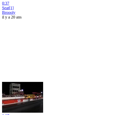
0:37
Seat[1]
Broooly
il y a 20 ans