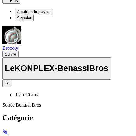
Plus
Ajouter à la playlist
Signaler
Broooly
Suivre
LeKONPLEX-BenassiBros
il y a 20 ans
Soirée Benassi Bros
Catégorie
🗞