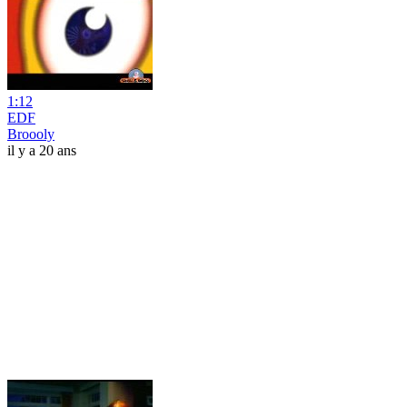
1:12
EDF
Broooly
il y a 20 ans