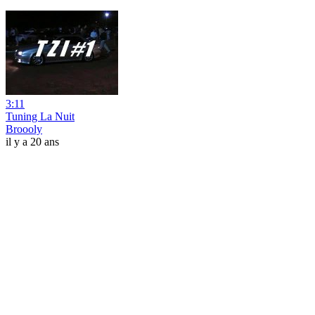
3:11
Tuning La Nuit
Broooly
il y a 20 ans