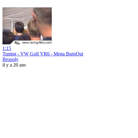
1:15
Tuning - VW Golf VR6 - Mega BurnOut
Broooly
il y a 20 ans