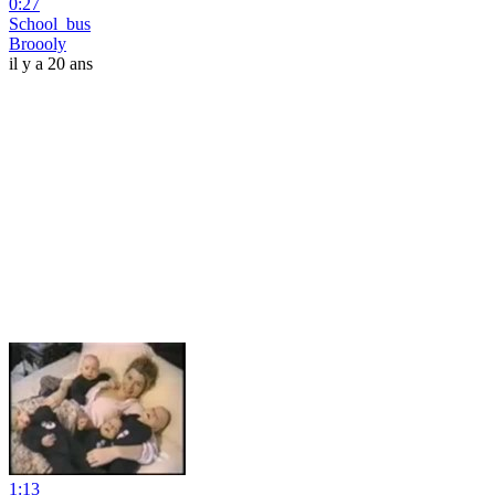
0:27
School_bus
Broooly
il y a 20 ans
1:13