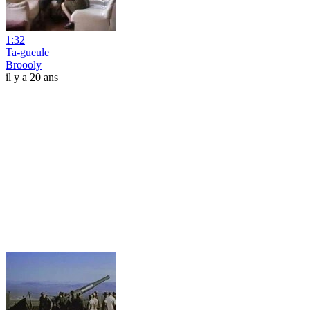
1:32
Ta-gueule
Broooly
il y a 20 ans