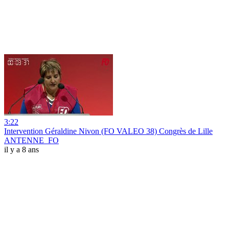
3:22
Intervention Géraldine Nivon (FO VALEO 38) Congrès de Lille
ANTENNE_FO
il y a 8 ans