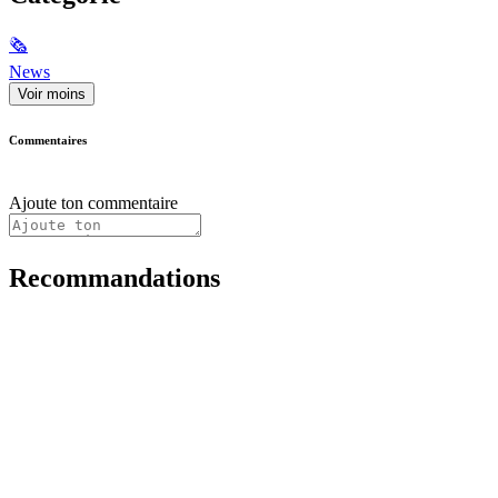
🗞
News
Voir moins
Commentaires
Ajoute ton commentaire
Recommandations