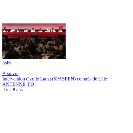
3:46
|
À suivre
Intervention Cyrille Lama (SPASEEN) congrès de Lille
ANTENNE_FO
il y a 8 ans