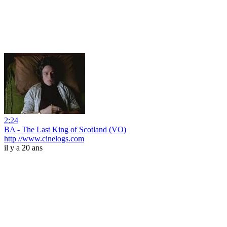
2:24
BA - The Last King of Scotland (VO)
http //www.cinelogs.com
il y a 20 ans