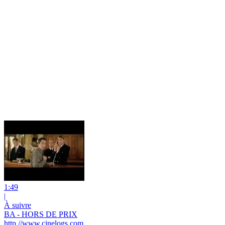
1:49
|
À suivre
BA - HORS DE PRIX
http //www.cinelogs.com