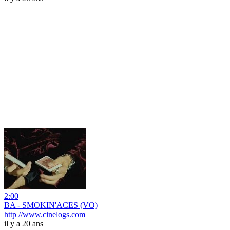
2:00
BA - SMOKIN'ACES (VO)
http //www.cinelogs.com
il y a 20 ans