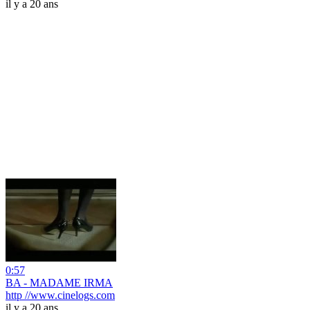
il y a 20 ans
0:57
BA - MADAME IRMA
http //www.cinelogs.com
il y a 20 ans