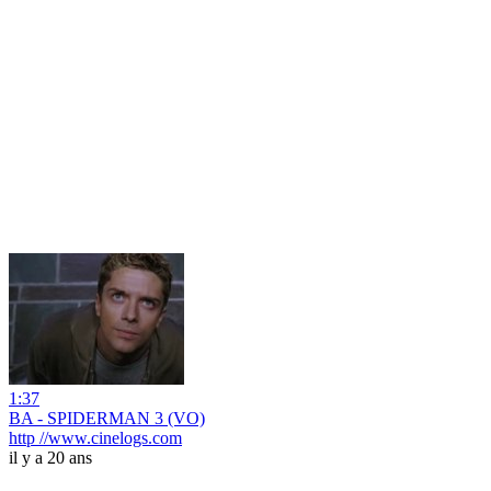
1:37
BA - SPIDERMAN 3 (VO)
http //www.cinelogs.com
il y a 20 ans