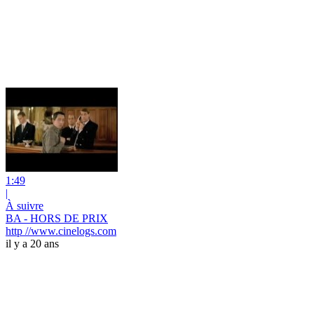
1:49
|
À suivre
BA - HORS DE PRIX
http //www.cinelogs.com
il y a 20 ans