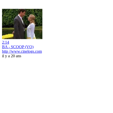
2:14
BA - SCOOP (VO)
http //www.cinelogs.com
il y a 20 ans