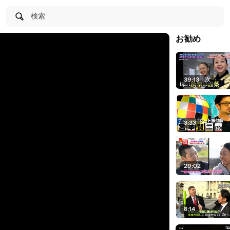
検索
お勧め
39:13
|
次
3:33
29:02
8:14