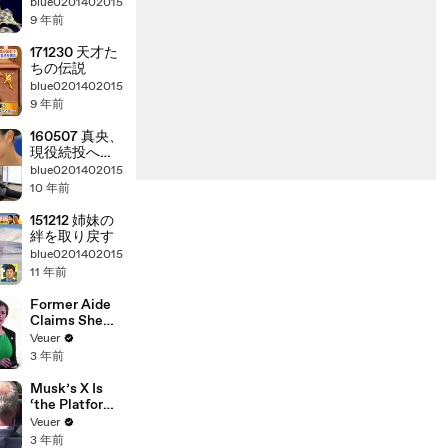
blue0201402015
9 年前
171230 天才た
ちの伝説
blue0201402015
9 年前
160507 真央、
現役続投への
決意
blue0201402015
10 年前
151212 姉妹の
絆を取り戻す
blue0201402015
11 年前
Former Aide
Claims She
Was Asked to
Veuer
Make a ‘Hit
3 年前
List’ For
Trump
Musk’s X Is
‘the Platform
With the
Veuer
Largest Ratio
3 年前