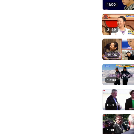
11:00
31:39
46:00
19:44
0:51
1:08