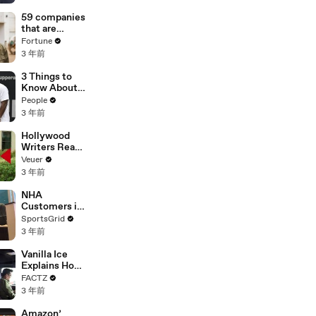
of
Misinformatio
59 companies
n or
that are
Disinformatio
changing the
Fortune
n’ Amongst
world: From
3 年前
All Social
Tesla to
Media
Chobani
3 Things to
Platforms
Know About
Coco Gauff's
People
Parents
3 年前
Hollywood
Writers Reach
‘Tentative
Veuer
Agreement’
3 年前
With Studios
After 146 Day
NHA
Strike
Customers in
Limbo as
SportsGrid
Company
3 年前
Faces
Potential
Vanilla Ice
Merger
Explains How
the 90’s
FACTZ
Shaped
3 年前
America
Amazon’