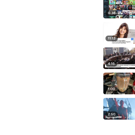
0:36
11:13
4:16
1:00
2:50