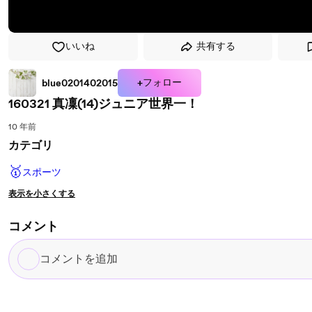
いいね
共有する
+フォロー
blue0201402015
160321 真凜(14)ジュニア世界一！
10 年前
カテゴリ
🥇
スポーツ
表示を小さくする
コメント
コ
メ
ン
ト