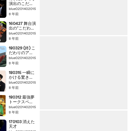
演出のこだわ
りを取材
blue0201402015
8 年前
160427 舞台演
出の"こだわ
り"を取材
blue0201402015
8 年前
180329 (終) こ
だわりのアニ
メ制作現場へ
blue0201402015
8 年前
180315 一瞬に
かける驚き
の"工夫"
blue0201402015
8 年前
180312 最強夢
トークスペシ
ャル
blue0201402015
8 年前
170103 消えた
天才