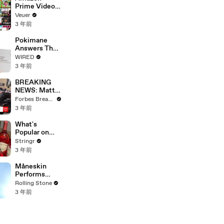
Prime Video
Will Show
Veuer
Commercials
3 年前
Starting Next
Year
Pokimane
Answers The
Web's Most
WIRED
Searched
3 年前
Questions
BREAKING
NEWS: Matt
Gaetz Tells
Forbes Breaking News
House
3 年前
Committee:
'I'm Not Going
What's
To Vote For A
Popular on
Continuing
Uber Eats?
Stringr
Resolution'
3 年前
Måneskin
Performs
"HONEY" at
Rolling Stone
MSG
3 年前