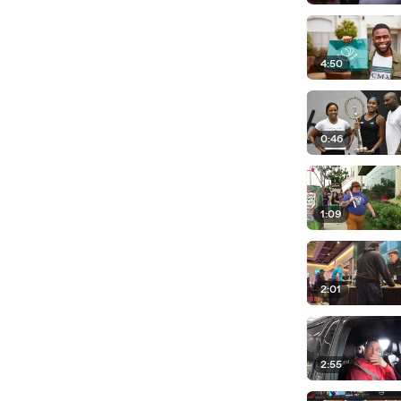
4:50
0:46
1:09
2:01
2:55