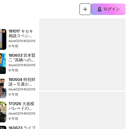
ログイン
181017 キセキ
相談スペシャ
ル 舞
blue0201402015
8 年前
180603 宮本賢
二 "高橋への振
付のイメージ
blue0201402015
は？"
8 年前
180504 特別対
談～引退から1
年～
blue0201402015
8 年前
170126 大規模
パレードの舞
台裏
blue0201402015
8 年前
160623 ライブ