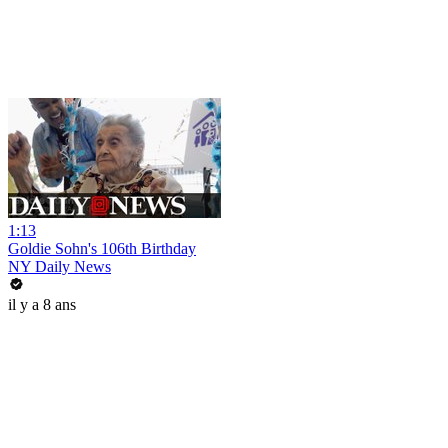
1:13
Goldie Sohn's 106th Birthday
NY Daily News
il y a 8 ans