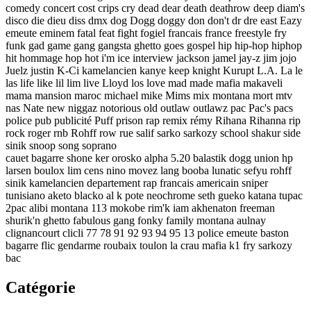
comedy concert cost crips cry dead dear death deathrow deep diam's
disco die dieu diss dmx dog Dogg doggy don don't dr dre east Eazy
emeute eminem fatal feat fight fogiel francais france freestyle fry
funk gad game gang gangsta ghetto goes gospel hip hip-hop hiphop
hit hommage hop hot i'm ice interview jackson jamel jay-z jim jojo
Juelz justin K-Ci kamelancien kanye keep knight Kurupt L.A. La le
las life like lil lim live Lloyd los love mad made mafia makaveli
mama mansion maroc michael mike Mims mix montana mort mtv
nas Nate new niggaz notorious old outlaw outlawz pac Pac's pacs
police pub publicité Puff prison rap remix rémy Rihana Rihanna rip
rock roger rnb Rohff row rue salif sarko sarkozy school shakur side
sinik snoop song soprano
cauet bagarre shone ker orosko alpha 5.20 balastik dogg union hp
larsen boulox lim cens nino movez lang booba lunatic sefyu rohff
sinik kamelancien departement rap francais americain sniper
tunisiano aketo blacko al k pote neochrome seth gueko katana tupac
2pac alibi montana 113 mokobe rim'k iam akhenaton freeman
shurik'n ghetto fabulous gang fonky family montana aulnay
clignancourt clicli 77 78 91 92 93 94 95 13 police emeute baston
bagarre flic gendarme roubaix toulon la crau mafia k1 fry sarkozy
bac
Catégorie