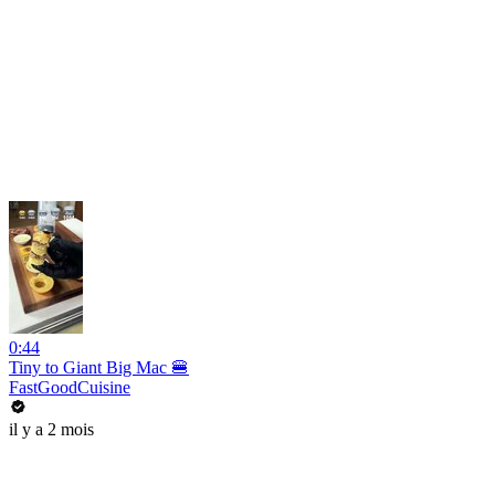
0:44
Tiny to Giant Big Mac 🍔
FastGoodCuisine
il y a 2 mois