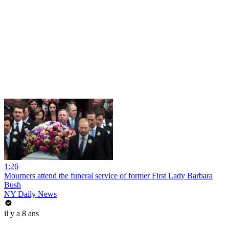
1:26
Mourners attend the funeral service of former First Lady Barbara
Bush
NY Daily News
il y a 8 ans