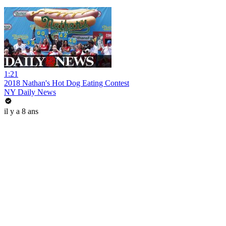
1:21
2018 Nathan's Hot Dog Eating Contest
NY Daily News
il y a 8 ans