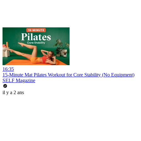
16:35
15-Minute Mat Pilates Workout for Core Stability (No Equipment)
SELF Magazine
il y a 2 ans