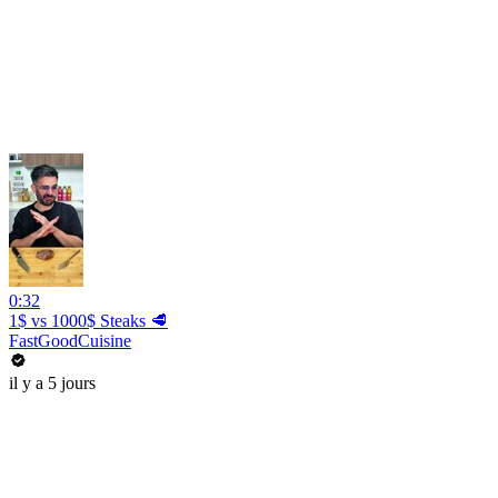
0:32
1$ vs 1000$ Steaks 🥩
FastGoodCuisine
il y a 5 jours