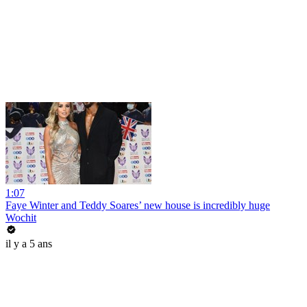
1:07
Faye Winter and Teddy Soares’ new house is incredibly huge
Wochit
il y a 5 ans