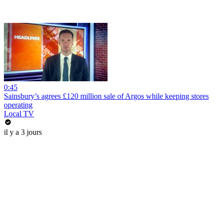
0:45
Sainsbury’s agrees £120 million sale of Argos while keeping stores
operating
Local TV
il y a 3 jours