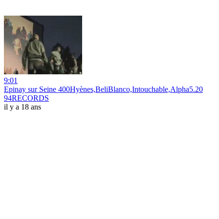
9:01
Epinay sur Seine 400Hyènes,BeliBlanco,Intouchable,Alpha5.20
94RECORDS
il y a 18 ans