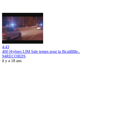
4:43
400 Hyènes LIM Sale temps pour la flicailllllle..
94RECORDS
il y a 18 ans