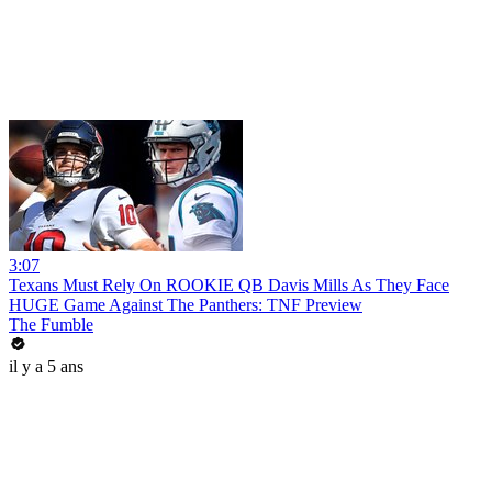
3:07
Texans Must Rely On ROOKIE QB Davis Mills As They Face
HUGE Game Against The Panthers: TNF Preview
The Fumble
il y a 5 ans