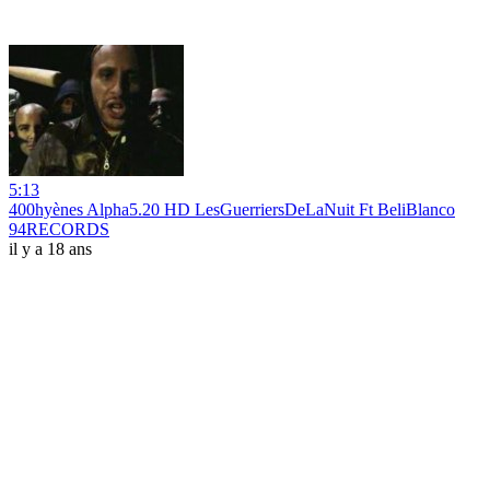
5:13
400hyènes Alpha5.20 HD LesGuerriersDeLaNuit Ft BeliBlanco
94RECORDS
il y a 18 ans