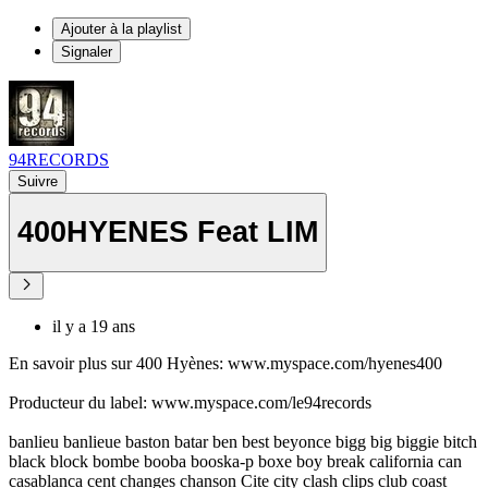
Ajouter à la playlist
Signaler
94RECORDS
Suivre
400HYENES Feat LIM
il y a 19 ans
En savoir plus sur 400 Hyènes: www.myspace.com/hyenes400
Producteur du label: www.myspace.com/le94records
banlieu banlieue baston batar ben best beyonce bigg big biggie bitch
black block bombe booba booska-p boxe boy break california can
casablanca cent changes chanson Cite city clash clips club coast