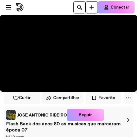
Pular para o player
Ir para o conteúdo principal
Conectar
Curtir
Compartilhar
Favorito
Seguir
JOSE ANTONIO RIBEIRO
Flash Back dos anos 80 as musicas que marcaram
época 07