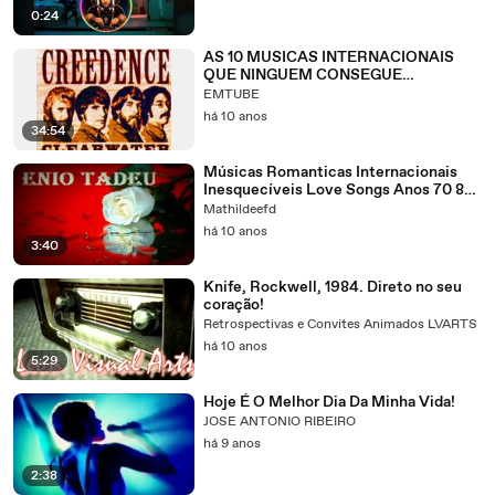
0:24
AS 10 MUSICAS INTERNACIONAIS
QUE NINGUEM CONSEGUE
ESQUECER
EMTUBE
há 10 anos
34:54
Músicas Romanticas Internacionais
Inesquecíveis Love Songs Anos 70 80
e 90 Flashback 70's 80's 90's
Mathildeefd
há 10 anos
3:40
Knife, Rockwell, 1984. Direto no seu
coração!
Retrospectivas e Convites Animados LVARTS
há 10 anos
5:29
Hoje É O Melhor Dia Da Minha Vida!
JOSE ANTONIO RIBEIRO
há 9 anos
2:38