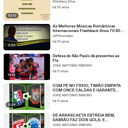
Sthefany Silva
há 10 anos
52:13
As Melhores Músicas Românticas
Internacionais Flashback Anos 70 80 E
90 Love Songs
Jeffersonbpc
há 10 anos
0:23
Defesa do São Paulo dá presentes ao
Fla
JOSE ANTONIO RIBEIRO
há 11 anos
11:13
COM PÉ NO FREIO, TIMÃO EMPATA
COM ONCE CALDAS E GARANTE
MAJESTOSO
JOSE ANTONIO RIBEIRO
há 11 anos
0:24
DE ARRASCAETA ESTREIA BEM,
DAMIÃO FAZ DOIS GOLS, E
CRUZEIRO BATE GUARANI-MG
JOSE ANTONIO RIBEIRO