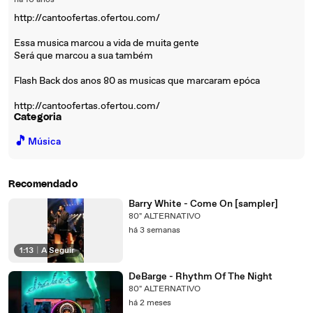
há 10 anos
http://cantoofertas.ofertou.com/
Essa musica marcou a vida de muita gente
Será que marcou a sua também
Flash Back dos anos 80 as musicas que marcaram epóca
http://cantoofertas.ofertou.com/
Categoria
🎵
Música
Recomendado
Barry White - Come On [sampler]
80" ALTERNATIVO
há 3 semanas
1:13
|
A Seguir
DeBarge - Rhythm Of The Night
80" ALTERNATIVO
há 2 meses