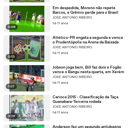
Em despedida, Moreno não repete
Barcos, e Grêmio perde para o Brasil
JOSE ANTONIO RIBEIRO
há 11 anos
0:08
Atlético-PR engata a segunda e vence
o Prudentópolis na Arena da Baixada
JOSE ANTONIO RIBEIRO
há 11 anos
0:13
Jobson joga bem, Bill faz dois e Fogão
vence o Bangu nesta quarta, em Xerém
JOSE ANTONIO RIBEIRO
há 11 anos
1:07
Carioca 2015 - Classificação da Taça
Guanabara-Terceira rodada
JOSE ANTONIO RIBEIRO
há 11 anos
3:29
Anderson fez um segundo antidoping