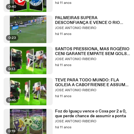
há 11 anos
0:40
PALMEIRAS SUPERA
DESCONFIANÇA E VENCE O RIO
CLARO EM CASA
JOSE ANTONIO RIBEIRO
há 11 anos
0:23
SANTOS PRESSIONA, MAS ROGÉRIO
CENI GARANTE EMPATE SEM GOLS
NA VILA
JOSE ANTONIO RIBEIRO
há 11 anos
0:13
TEVE PARA TODO MUNDO: FLA
GOLEIA A CABOFRIENSE E ASSUME
LIDERANÇA
JOSE ANTONIO RIBEIRO
há 11 anos
0:45
Foz do Iguaçu vence o Coxa por 2 a 0,
que perde chance de assumir a ponta
JOSE ANTONIO RIBEIRO
há 11 anos
0:19