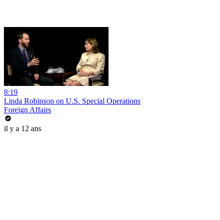
8:19
Linda Robinson on U.S. Special Operations
Foreign Affairs
il y a 12 ans