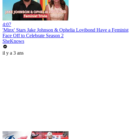
4:07
'Minx' Stars Jake Johnson & Ophelia Lovibond Have a Feminist
Face Off to Celebrate Season 2
SheKnows
il y a 3 ans