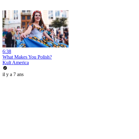
6:38
What Makes You Polish?
Kult America
il y a 7 ans