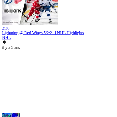
2:36
Lightning @ Red Wings 5/2/21 | NHL Highlights
NHL
il y a 5 ans