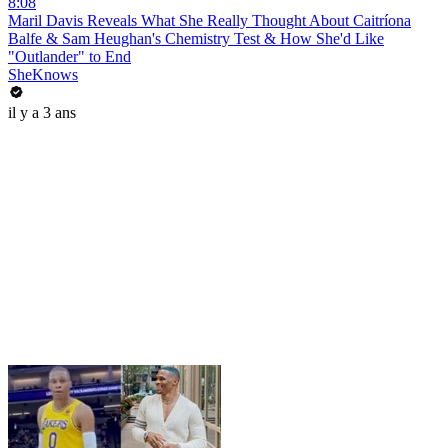
8:08
Maril Davis Reveals What She Really Thought About Caitríona
Balfe & Sam Heughan's Chemistry Test & How She'd Like
"Outlander" to End
SheKnows
il y a 3 ans