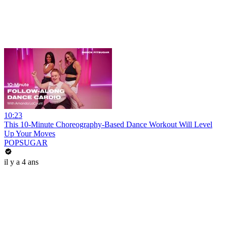
10:23
This 10-Minute Choreography-Based Dance Workout Will Level
Up Your Moves
POPSUGAR
il y a 4 ans