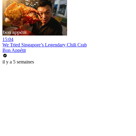
15:04
We Tried Singapore’s Legendary Chili Crab
Bon Appétit
il y a 5 semaines