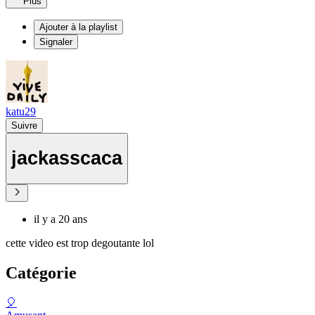
Plus
Ajouter à la playlist
Signaler
katu29
Suivre
jackasscaca
il y a 20 ans
cette video est trop degoutante lol
Catégorie
🎈