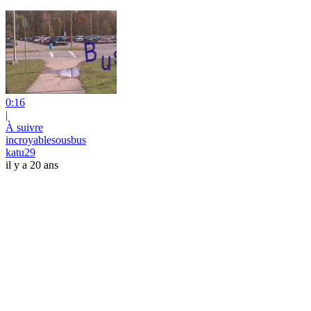
0:16
|
À suivre
incroyablesousbus
katu29
il y a 20 ans