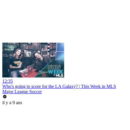
12:35
Who's going to score for the LA Galaxy? | This Week in MLS
Major League Soccer
il y a 9 ans