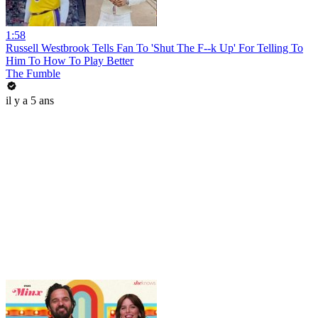
1:58
Russell Westbrook Tells Fan To 'Shut The F--k Up' For Telling To
Him To How To Play Better
The Fumble
il y a 5 ans