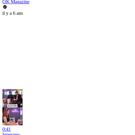
OK Magazine
il y a 6 ans
0:41
Interview