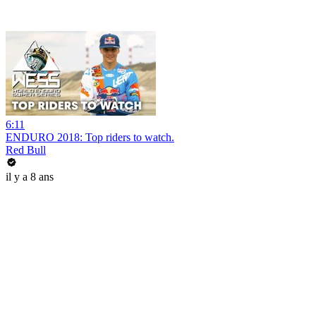
6:11
ENDURO 2018: Top riders to watch.
Red Bull
il y a 8 ans