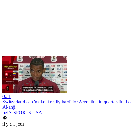
0:31
Switzerland can 'make it really hard' for Argentina in quarter-finals -
Akanji
beIN SPORTS USA
il y a 1 jour