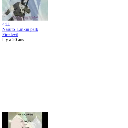
4:11
Naruto_Linkin park
Firedevil
il y a 20 ans