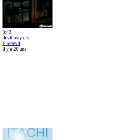
3:43
devil may cry
Firedevil
il y a 20 ans