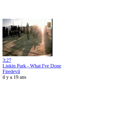
3:27
Linkin Park - What I've Done
Firedevil
il y a 19 ans