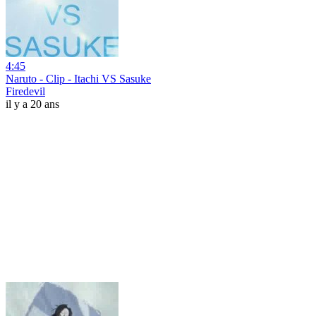
4:45
Naruto - Clip - Itachi VS Sasuke
Firedevil
il y a 20 ans