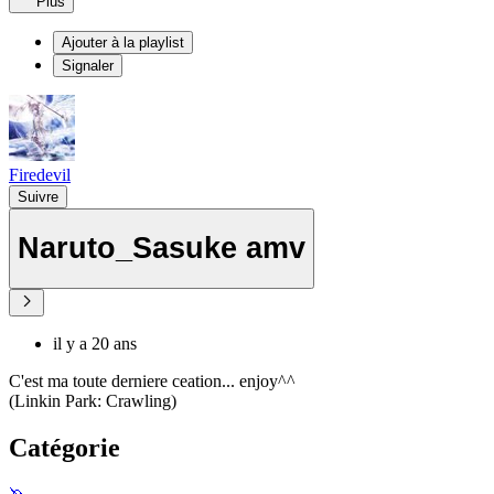
Plus
Ajouter à la playlist
Signaler
Firedevil
Suivre
Naruto_Sasuke amv
il y a 20 ans
C'est ma toute derniere ceation... enjoy^^
(Linkin Park: Crawling)
Catégorie