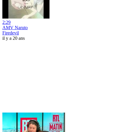
2:29
AMV Naruto
Firedevil
il y a 20 ans