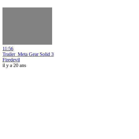
11:56
Trailer_Meta Gear Solid 3
Firedevil
il y a 20 ans