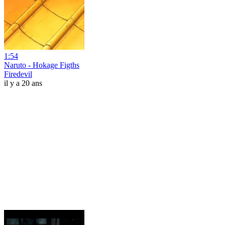
1:54
Naruto - Hokage Figths
Firedevil
il y a 20 ans