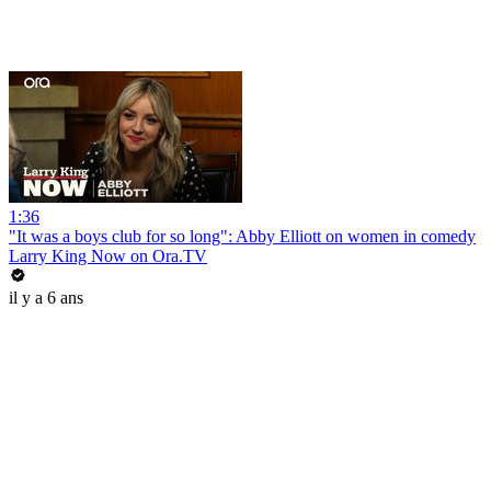
1:36
"It was a boys club for so long": Abby Elliott on women in comedy
Larry King Now on Ora.TV
il y a 6 ans