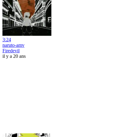
3:24
naruto-amv
Firedevil
il y a 20 ans