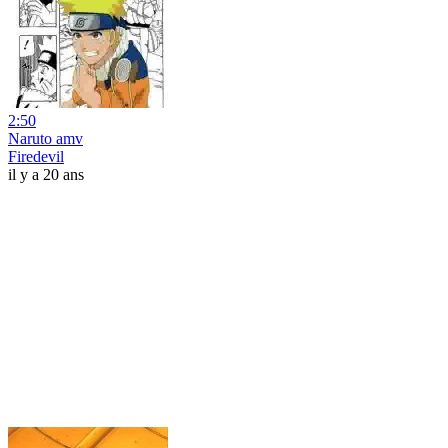
2:50
Naruto amv
Firedevil
il y a 20 ans