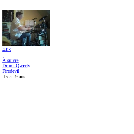
4:03
|
À suivre
Drum_Qwerty
Firedevil
il y a 19 ans