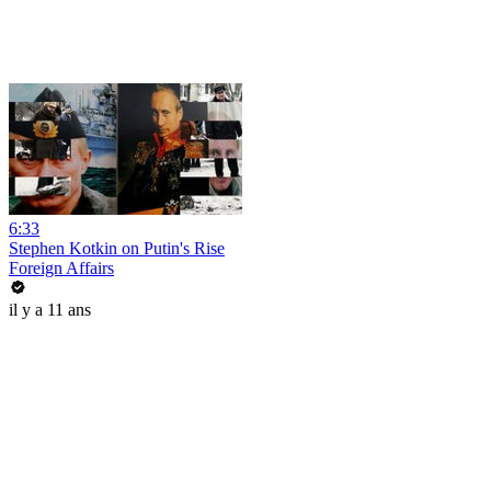
6:33
Stephen Kotkin on Putin's Rise
Foreign Affairs
il y a 11 ans