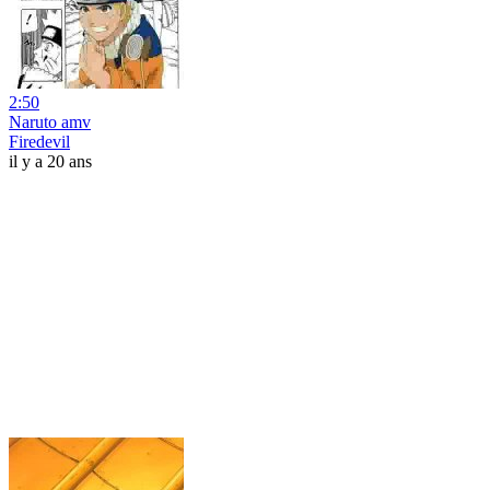
2:50
Naruto amv
Firedevil
il y a 20 ans