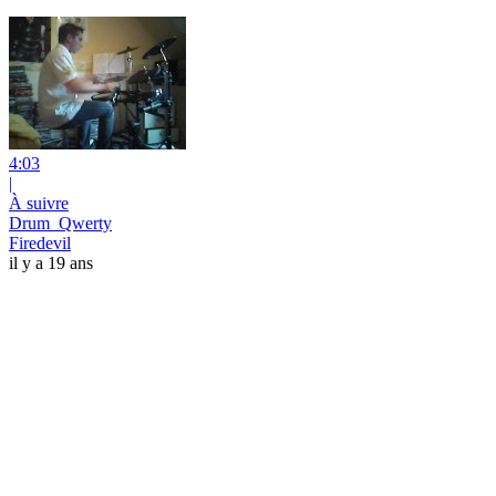
4:03
|
À suivre
Drum_Qwerty
Firedevil
il y a 19 ans