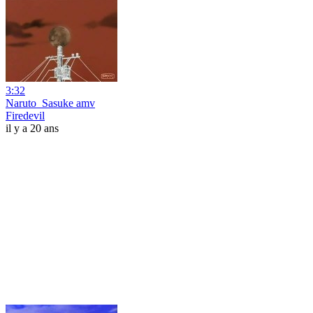
3:32
Naruto_Sasuke amv
Firedevil
il y a 20 ans