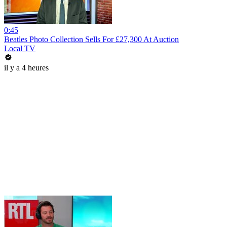
0:45
Beatles Photo Collection Sells For £27,300 At Auction
Local TV
il y a 4 heures