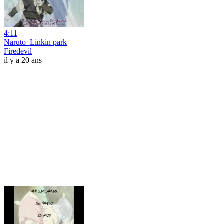
4:11
Naruto_Linkin park
Firedevil
il y a 20 ans