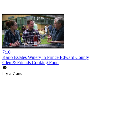
7:10
Karlo Estates Winery in Prince Edward County
Glen & Friends Cooking Food
il y a 7 ans