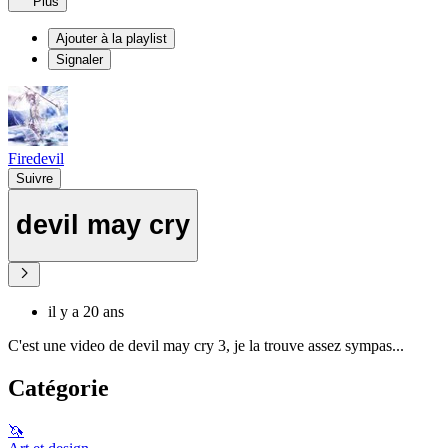
Plus
Ajouter à la playlist
Signaler
Firedevil
Suivre
devil may cry
il y a 20 ans
C'est une video de devil may cry 3, je la trouve assez sympas...
Catégorie
🦄