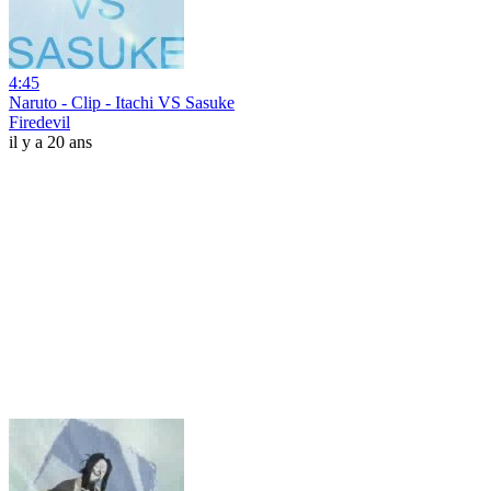
4:45
Naruto - Clip - Itachi VS Sasuke
Firedevil
il y a 20 ans