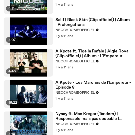
il y a 11 ans
4:11
Salif | Black Skin (Clip officiel) | Album
: Prolongations
NEOCHROMEOFFICIEL
il y a 11 ans
4:07
AlKpote ft. Tige la Rafale | Aigle Royal
(Clip officiel) | Album : L'Empereur
contre-attaque
NEOCHROMEOFFICIEL
il y a 11 ans
4:46
AlKpote - Les Marches de l'Empereur -
Épisode 8
NEOCHROMEOFFICIEL
il y a 11 ans
15:22
Nysay ft. Mac Kregor (Tandem) |
Responsable mais pas coupable |
Album : Prolongations
NEOCHROMEOFFICIEL
il y a 11 ans
4:18