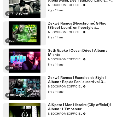
Alpha Wann, Deen Burbigo, L'Indis... -
Remixguel - Clip
NEOCHROMEOFFICIEL
il y a 11 ans
6:17
|
À suivre
Zekwé Ramos (Néochrome) & Niro
(Street Lourd) en freestyle à
Générations 88.2FM
NEOCHROMEOFFICIEL
il y a 11 ans
11:29
Seth Gueko | Ocean Drive | Album :
Michto
NEOCHROMEOFFICIEL
il y a 11 ans
3:16
Zekwé Ramos | Exercice de Style |
Album : Rap de Banlieusard vol.3
Spécial Zekwé
NEOCHROMEOFFICIEL
il y a 11 ans
4:00
AlKpote | Mon Histoire (Clip officiel) |
Album : L'Empereur
NEOCHROMEOFFICIEL