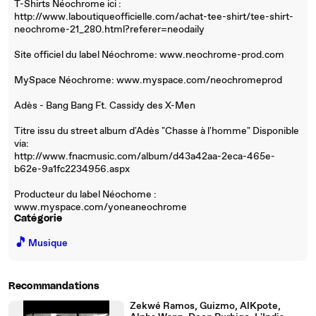
T-Shirts Néochrome ici :
http://www.laboutiqueofficielle.com/achat-tee-shirt/tee-shirt-
neochrome-21_280.html?referer=neodaily
Site officiel du label Néochrome: www.neochrome-prod.com
MySpace Néochrome: www.myspace.com/neochromeprod
Adès - Bang Bang Ft. Cassidy des X-Men
Titre issu du street album d'Adès "Chasse à l'homme" Disponible
via:
http://www.fnacmusic.com/album/d43a42aa-2eca-465e-
b62e-9a1fc2234956.aspx
Producteur du label Néochome :
www.myspace.com/yoneaneochrome
Catégorie
🎵
Musique
Recommandations
Zekwé Ramos, Guizmo, AlKpote,