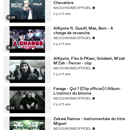
Chevalière
NEOCHROMEOFFICIEL
il y a 11 ans
4:28
AlKpote ft. Gued1, Mas, Bsm - A
charge de revanche
NEOCHROMEOFFICIEL
il y a 11 ans
4:36
AlKpote, Fiks & PKaer, Grödash, M'zah
M'Zah - Percer - clip
NEOCHROMEOFFICIEL
il y a 11 ans
4:36
Farage - Qui ? (Clip officiel) | Album :
L'instinct du bitume
NEOCHROMEOFFICIEL
il y a 11 ans
3:15
Zekwé Ramos - Instrumentale du titre
Miguel
NEOCHROMEOFFICIEL