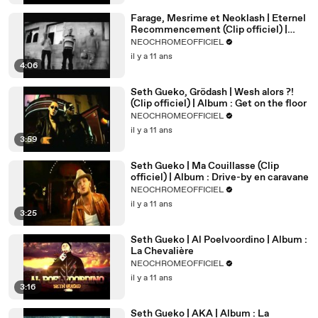
Farage, Mesrime et Neoklash | Eternel
Recommencement (Clip officiel) |
Album : Témoin du Mal
NEOCHROMEOFFICIEL
il y a 11 ans
4:06
Seth Gueko, Grödash | Wesh alors ?!
(Clip officiel) | Album : Get on the floor
NEOCHROMEOFFICIEL
il y a 11 ans
3:59
Seth Gueko | Ma Couillasse (Clip
officiel) | Album : Drive-by en caravane
NEOCHROMEOFFICIEL
il y a 11 ans
3:25
Seth Gueko | Al Poelvoordino | Album :
La Chevalière
NEOCHROMEOFFICIEL
il y a 11 ans
3:16
Seth Gueko | AKA | Album : La