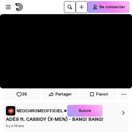
Passer au player
Passer au contenu principal
Se connecter
26
Partager
Favori
Suivre
NEOCHROMEOFFICIEL
ADÈS ft. CASSIDY (X-MEN) - BANG! BANG!
il y a 19 ans