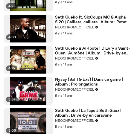
il y a 11 ans
4:25
Seth Gueko ft. SixCoups MC & Alpha
5.20 | Caillera, caillera | Album : Patate
de Forain
NEOCHROMEOFFICIEL
il y a 11 ans
4:03
Seth Gueko & AlKpote | D'Evry à Saint-
Ouen l'Aumône | Album : Drive-by en
caravane
NEOCHROMEOFFICIEL
il y a 11 ans
4:15
Nysay (Salif & Exs) | Dans ce game |
Album : Prolongations
NEOCHROMEOFFICIEL
il y a 11 ans
3:57
Seth Gueko | La Tape à Seth Guex |
Album : Drive-by en caravane
NEOCHROMEOFFICIEL
il y a 11 ans
3:06