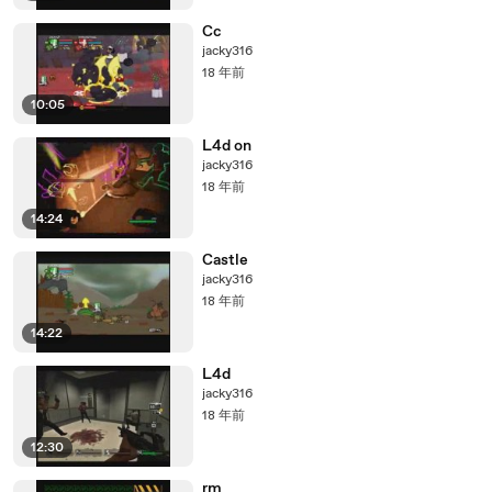
Cc
jacky316
18 年前
10:05
L4d on
jacky316
18 年前
14:24
Castle
jacky316
18 年前
14:22
L4d
jacky316
18 年前
12:30
rm