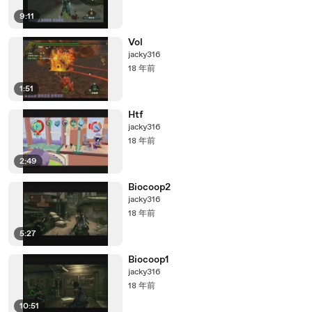
9:11
Vol
jacky316
18 年前
1:51
Htf
jacky316
18 年前
2:49
Biocoop2
jacky316
18 年前
5:27
Biocoop1
jacky316
18 年前
10:51