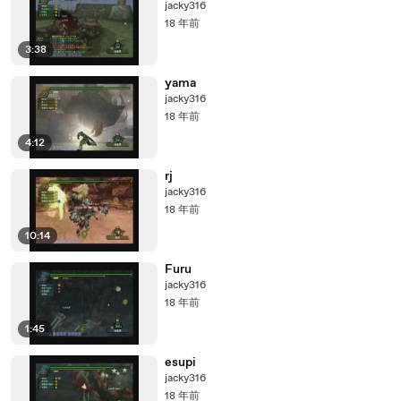
jacky316
18 年前
3:38
yama
jacky316
18 年前
4:12
rj
jacky316
18 年前
10:14
Furu
jacky316
18 年前
1:45
esupi
jacky316
18 年前