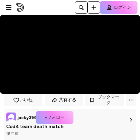
プレイヤーにスキップ
メインコンテンツにスキップ
ログイン
ブックマー
いいね
共有する
ク
+フォロー
jacky316
Cod4 team death match
19 年前