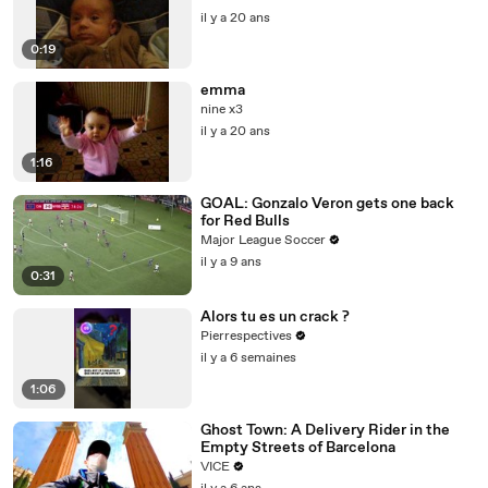
il y a 20 ans
0:19
emma
nine x3
il y a 20 ans
1:16
GOAL: Gonzalo Veron gets one back
for Red Bulls
Major League Soccer
il y a 9 ans
0:31
Alors tu es un crack ?
Pierrespectives
il y a 6 semaines
1:06
Ghost Town: A Delivery Rider in the
Empty Streets of Barcelona
VICE