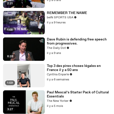
il y a 6 ans
2:21
REMEMBER THE NAME
beIN SPORTS USA
il y a 9 heures
1:58
Dave Rubin is defending free speech
from progressives.
The Daily Dot
il y a 9 ans
8:26
Top 3 des pires choses légales en
France il y a 50 ans
Cynthia Enparle
il y a 6 semaines
1:59
Paul Mescal’s Starter Pack of Cultural
Essentials
The New Yorker
il y a 5 mois
3:27