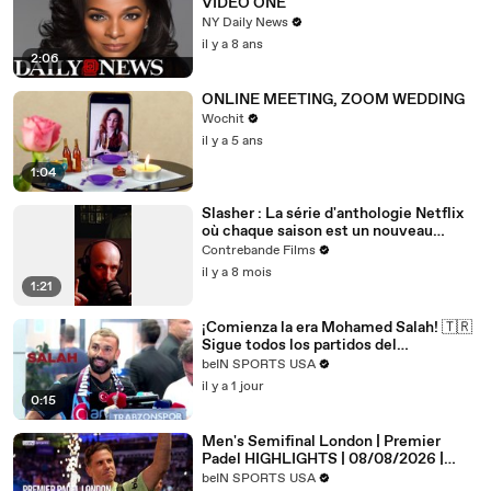
VIDEO ONE
NY Daily News
il y a 8 ans
2:06
ONLINE MEETING, ZOOM WEDDING
Wochit
il y a 5 ans
1:04
Slasher : La série d'anthologie Netflix
où chaque saison est un nouveau
massacre intelligent et jouissif
Contrebande Films
il y a 8 mois
1:21
¡Comienza la era Mohamed Salah! 🇹🇷
Sigue todos los partidos del
Trabzonspor por beIN SPORTS
beIN SPORTS USA
il y a 1 jour
0:15
Men's Semifinal London | Premier
Padel HIGHLIGHTS | 08/08/2026 |
beIN SPORTS USA
beIN SPORTS USA