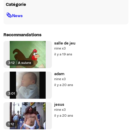
Catégorie
🗞
News
Recommandations
salle de jeu
nine x3
il y a 19 ans
3:12
|
À suivre
adam
nine x3
il y a 20 ans
3:01
jesus
nine x3
il y a 20 ans
1:12