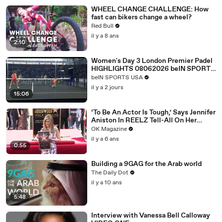
WHEEL CHANGE CHALLENGE: How
fast can bikers change a wheel?
Red Bull
il y a 8 ans
2:10
Women's Day 3 London Premier Padel
HIGHLIGHTS 08062026 beIN SPORTS
USA.mp4
beIN SPORTS USA
il y a 2 jours
15:06
‘To Be An Actor Is Tough,’ Says Jennifer
Aniston In REELZ Tell-All On Her
Highs & Lows
OK Magazine
il y a 6 ans
0:55
Building a 9GAG for the Arab world
The Daily Dot
il y a 10 ans
5:48
Interview with Vanessa Bell Calloway