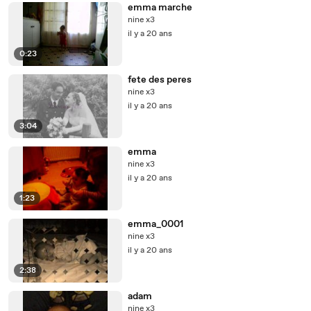
emma marche
nine x3
il y a 20 ans
0:23
fete des peres
nine x3
il y a 20 ans
3:04
emma
nine x3
il y a 20 ans
1:23
emma_0001
nine x3
il y a 20 ans
2:38
adam
nine x3