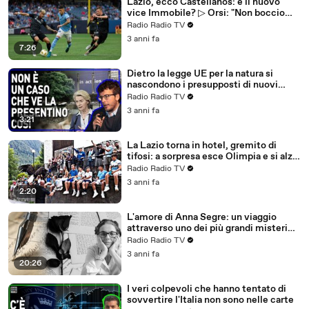
Lazio, ecco Castellanos: è il nuovo
vice Immobile? ▷ Orsi: "Non boccio
l'acquisto, ma serviva altro"
Radio Radio TV
3 anni fa
7:26
Dietro la legge UE per la natura si
nascondono i presupposti di nuovi
lockdown, stavolta green?
Radio Radio TV
3 anni fa
3:21
La Lazio torna in hotel, gremito di
tifosi: a sorpresa esce Olimpia e si alza
un canto da brividi (VIDEO)
Radio Radio TV
3 anni fa
2:20
L'amore di Anna Segre: un viaggio
attraverso uno dei più grandi misteri
della vita
Radio Radio TV
3 anni fa
20:26
I veri colpevoli che hanno tentato di
sovvertire l'Italia non sono nelle carte