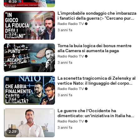
6:39
L'improbabile sondaggio che imbarazza
i fanatici della guerra ▷ "Cercano pure
di attutire la botta"
Radio Radio TV
3 anni fa
3:24
Torna la buia logica dei bonus mentre
alla Camera si aumenta la paga
Radio Radio TV
3 anni fa
7:59
La scenetta tragicomica di Zelensky al
vertice Nato: il linguaggio del corpo
non mente
Radio Radio TV
3 anni fa
3:54
Le guerre che l’Occidente ha
dimenticato: un’iniziativa in Italia ha
voluto riportarle alla luce
Radio Radio TV
3 anni fa
2:29