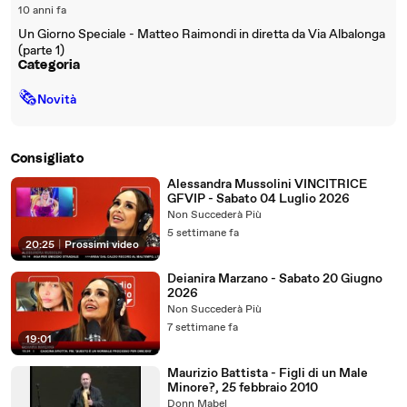
10 anni fa
Un Giorno Speciale - Matteo Raimondi in diretta da Via Albalonga
(parte 1)
Categoria
🗞
Novità
Consigliato
Alessandra Mussolini VINCITRICE
GFVIP - Sabato 04 Luglio 2026
Non Succederà Più
5 settimane fa
20:25
|
Prossimi video
Deianira Marzano - Sabato 20 Giugno
2026
Non Succederà Più
7 settimane fa
19:01
Maurizio Battista - Figli di un Male
Minore?, 25 febbraio 2010
Donn Mabel