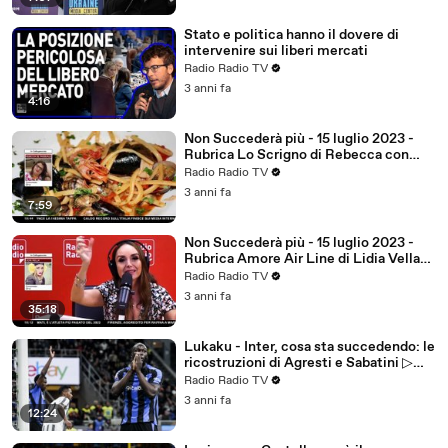
Stato e politica hanno il dovere di
intervenire sui liberi mercati
Radio Radio TV
3 anni fa
4:16
Non Succederà più - 15 luglio 2023 -
Rubrica Lo Scrigno di Rebecca con
Rebecca De Pasquale(GF14)
Radio Radio TV
3 anni fa
7:59
Non Succederà più - 15 luglio 2023 -
Rubrica Amore Air Line di Lidia Vella
(GF14)
Radio Radio TV
3 anni fa
35:18
Lukaku - Inter, cosa sta succedendo: le
ricostruzioni di Agresti e Sabatini ▷
"Telefonata burrascosa nella notte"
Radio Radio TV
3 anni fa
12:24