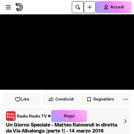
Vai al lettore
Passa al contenuto principale
Accedi
Like
Condividi
Segnalibro
Segui
Radio Radio TV
Un Giorno Speciale - Matteo Raimondi in diretta
da Via Albalonga (parte 1) - 14 marzo 2016