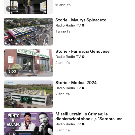
11 anni fa
7:49
Storie - Maurys Spinaceto
Radio Radio TV
1 anno fa
1:15
Storie - Farmacia Genovese
Radio Radio TV
2 anni fa
3:03
Storie - Modoal 2024
Radio Radio TV
2 anni fa
2:17
Missili ucraini in Crimea: le
dichiarazioni shock ▷ "Sembra una
pulizia etnica"
Radio Radio TV
3 anni fa
7:07