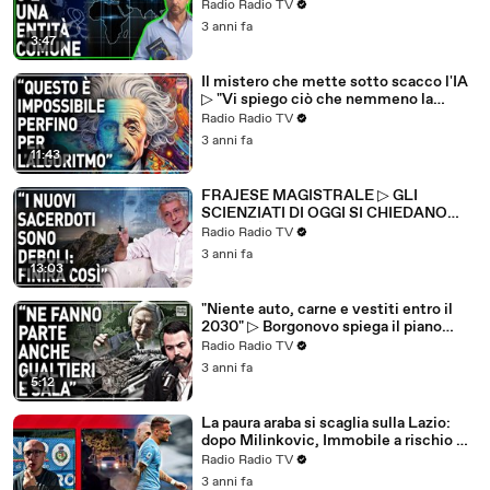
Radio Radio TV
3 anni fa
3:47
Il mistero che mette sotto scacco l'IA
▷ "Vi spiego ciò che nemmeno la
scienza sa sulla mente umana"
Radio Radio TV
3 anni fa
11:43
FRAJESE MAGISTRALE ▷ GLI
SCIENZIATI DI OGGI SI CHIEDANO
PERCHÉ QUELLI DI IERI CREDEVANO
Radio Radio TV
IN QUALCOSA
3 anni fa
13:03
"Niente auto, carne e vestiti entro il
2030" ▷ Borgonovo spiega il piano
della lobby finanziata da Soros
Radio Radio TV
3 anni fa
5:12
La paura araba si scaglia sulla Lazio:
dopo Milinkovic, Immobile a rischio ▷
Dal ritiro: "C'è preoccupazione"
Radio Radio TV
3 anni fa