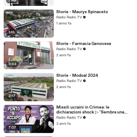
7:49
Storie - Maurys Spinaceto
Radio Radio TV
1 anno fa
1:15
Storie - Farmacia Genovese
Radio Radio TV
2 anni fa
3:03
Storie - Modoal 2024
Radio Radio TV
2 anni fa
2:17
Missili ucraini in Crimea: le
dichiarazioni shock ▷ "Sembra una
pulizia etnica"
Radio Radio TV
3 anni fa
7:07