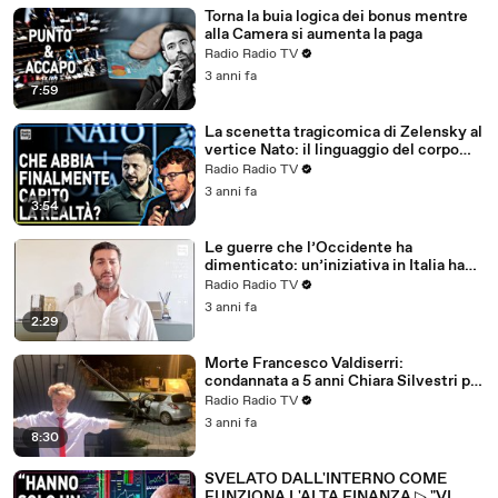
Torna la buia logica dei bonus mentre
alla Camera si aumenta la paga
Radio Radio TV
3 anni fa
7:59
La scenetta tragicomica di Zelensky al
vertice Nato: il linguaggio del corpo
non mente
Radio Radio TV
3 anni fa
3:54
Le guerre che l’Occidente ha
dimenticato: un’iniziativa in Italia ha
voluto riportarle alla luce
Radio Radio TV
3 anni fa
2:29
Morte Francesco Valdiserri:
condannata a 5 anni Chiara Silvestri per
omicidio stradale ▷ Il padre: "Il giudice
Radio Radio TV
ha aumentato la pena, fa riflettere"
3 anni fa
8:30
SVELATO DALL'INTERNO COME
FUNZIONA L'ALTA FINANZA ▷ "VI