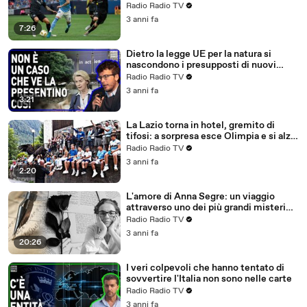
l'acquisto, ma serviva altro"
Radio Radio TV
3 anni fa
7:26
Dietro la legge UE per la natura si
nascondono i presupposti di nuovi
lockdown, stavolta green?
Radio Radio TV
3 anni fa
3:21
La Lazio torna in hotel, gremito di
tifosi: a sorpresa esce Olimpia e si alza
un canto da brividi (VIDEO)
Radio Radio TV
3 anni fa
2:20
L'amore di Anna Segre: un viaggio
attraverso uno dei più grandi misteri
della vita
Radio Radio TV
3 anni fa
20:26
I veri colpevoli che hanno tentato di
sovvertire l'Italia non sono nelle carte
Radio Radio TV
3 anni fa