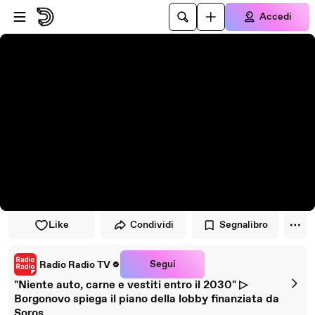
Vai al lettore
Passa al contenuto principale
Accedi
Like
Condividi
Segnalibro
Segui
Radio Radio TV
"Niente auto, carne e vestiti entro il 2030" ▷
Borgonovo spiega il piano della lobby finanziata da
Soros