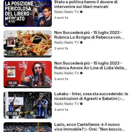
Stato e politica hanno il dovere di
intervenire sui liberi mercati
Radio Radio TV
3 anni fa
4:16
Non Succederà più - 15 luglio 2023 -
Rubrica Lo Scrigno di Rebecca con
Rebecca De Pasquale(GF14)
Radio Radio TV
3 anni fa
7:59
Non Succederà più - 15 luglio 2023 -
Rubrica Amore Air Line di Lidia Vella
(GF14)
Radio Radio TV
3 anni fa
35:18
Lukaku - Inter, cosa sta succedendo: le
ricostruzioni di Agresti e Sabatini ▷
"Telefonata burrascosa nella notte"
Radio Radio TV
3 anni fa
12:24
Lazio, ecco Castellanos: è il nuovo
vice Immobile? ▷ Orsi: "Non boccio