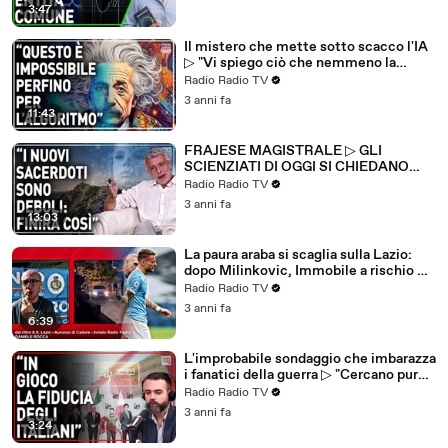
3:47
Il mistero che mette sotto scacco l'IA
▷ "Vi spiego ciò che nemmeno la
scienza sa sulla mente umana"
Radio Radio TV
3 anni fa
11:43
FRAJESE MAGISTRALE ▷ GLI
SCIENZIATI DI OGGI SI CHIEDANO
PERCHÉ QUELLI DI IERI CREDEVANO
Radio Radio TV
IN QUALCOSA
3 anni fa
13:03
La paura araba si scaglia sulla Lazio:
dopo Milinkovic, Immobile a rischio ▷
Dal ritiro: "C'è preoccupazione"
Radio Radio TV
3 anni fa
6:39
L'improbabile sondaggio che imbarazza
i fanatici della guerra ▷ "Cercano pure
di attutire la botta"
Radio Radio TV
3 anni fa
3:24