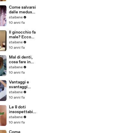
Come salvarsi
dalle meduse
in vacanza
staibene
10 anni fa
Il ginocchio fa
male? Ecco
che fare
staibene
10 anni fa
Mal di denti,
cosa fare in
caso di
staibene
emergenza
10 anni fa
Vantaggi e
svantaggi
delle lenti a
staibene
contatto
10 anni fa
Le 8 doti
insospettabili
della lattuga
staibene
10 anni fa
Come