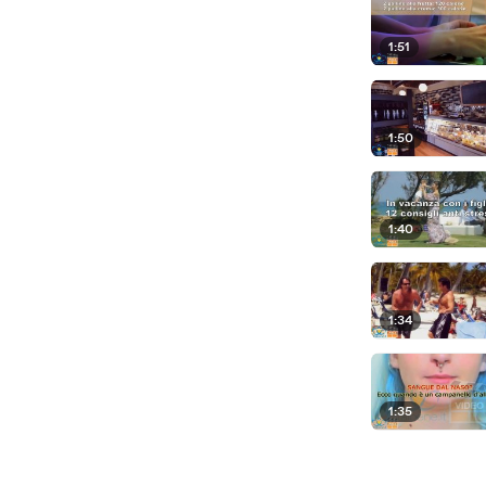
1:51
1:50
1:40
1:34
1:35