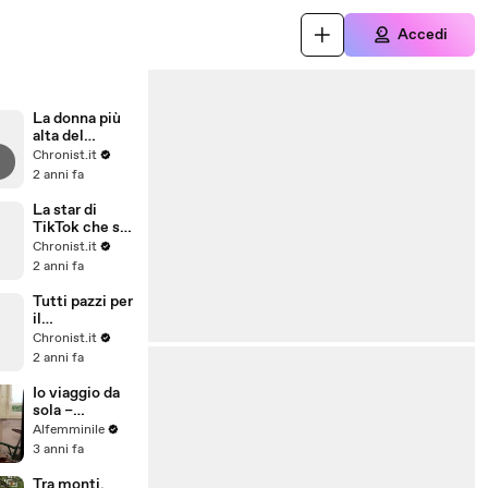
Accedi
La donna più
alta del
mondo e
Chronist.it
quella più
2 anni fa
bassa si
incontrano il
La star di
VIDEO è
TikTok che si
virale sul web
veste da
Chronist.it
umano e
2 anni fa
guadagna una
cifra da
Tutti pazzi per
capogiro il
il
VIDEO
Campobasso
Chronist.it
FC: Ryan
2 anni fa
Reynolds con
la maglia del
Io viaggio da
'Lupo'
sola –
L'impresa di
Alfemminile
Monica in
3 anni fa
bicicletta fino
in Scozia
Tra monti,