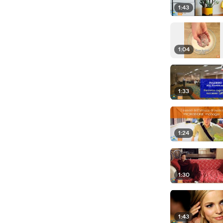
1:43
1:04
1:33
1:24
1:30
1:43