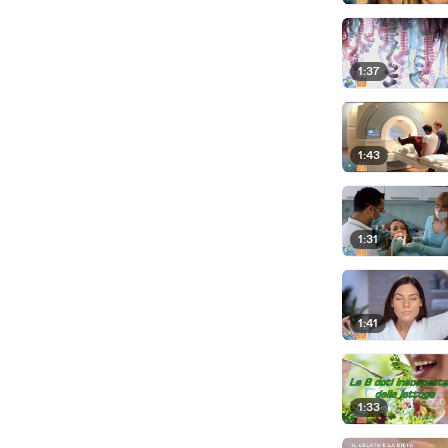
1:37
1:43
1:31
1:41
1:33