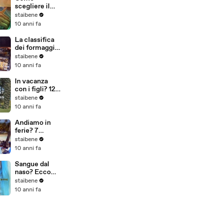
scegliere il
gelato
staibene
migliore
10 anni fa
La classifica
dei formaggi
adatti alla
staibene
dieta
10 anni fa
In vacanza
con i figli? 12
consigli anti
staibene
stress
10 anni fa
Andiamo in
ferie? 7
esercizi per
staibene
non spegnere
10 anni fa
il cervello
Sangue dal
naso? Ecco
quando è un
staibene
campanello
10 anni fa
d’allarme