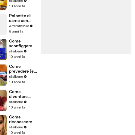
la sua
staibene
10 anni fa
Polpette di
carne con
mozzarella!
Alfemminile
5 anni fa
Come
sconfiggere la
paura di volare
staibene
10 anni fa
Come
prevedere (ed
evitare) gli
staibene
attacchi di
10 anni fa
panico
Come
diventare
ottimisti in 6
staibene
mosse
10 anni fa
Come
riconoscere i
nei pericolosi
staibene
10 anni fa