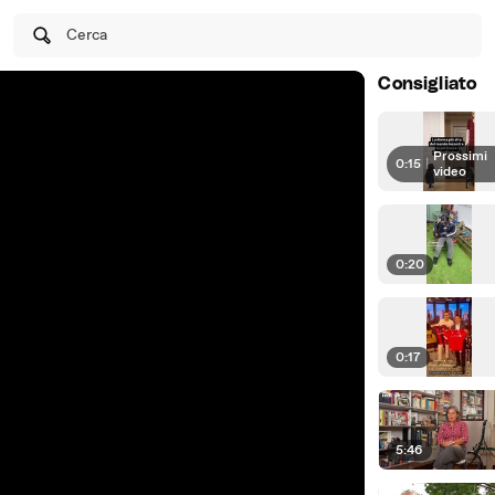
Cerca
Consigliato
Prossimi
0:15
|
video
0:20
0:17
5:46