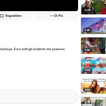
5:08
Segnalibro
Di Più
1:48
ischiosa. Ecco tutti gli incidenti che possono
1:46
1:26
1:36