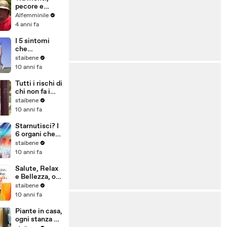
pecore e
pastori: storia
Alfemminile
di un filo di
4 anni fa
lana
I 5 sintomi
che
annunciano le
staibene
vene varicose
10 anni fa
Tutti i rischi di
chi non fa i
vaccini
staibene
obbligatori
10 anni fa
Starnutisci? I
6 organi che
rischiano di
staibene
più
10 anni fa
Salute, Relax
e Bellezza, ora
lo shopping è
staibene
on line
10 anni fa
Piante in casa,
ogni stanza ha