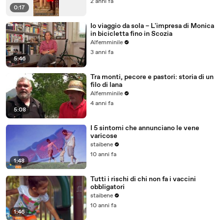
2 anni fa
0:17
Io viaggio da sola – L'impresa di Monica
in bicicletta fino in Scozia
Alfemminile
3 anni fa
5:46
Tra monti, pecore e pastori: storia di un
filo di lana
Alfemminile
4 anni fa
5:08
I 5 sintomi che annunciano le vene
varicose
staibene
10 anni fa
1:48
Tutti i rischi di chi non fa i vaccini
obbligatori
staibene
10 anni fa
1:46