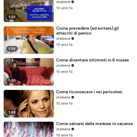
staibene
10 anni fa
1:33
Come prevedere (ed evitare) gli
attacchi di panico
staibene
10 anni fa
1:24
Come diventare ottimisti in 6 mosse
staibene
10 anni fa
1:30
Come riconoscere i nei pericolosi
staibene
10 anni fa
1:43
Come salvarsi dalle meduse in vacanza
staibene
10 anni fa