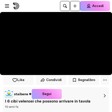
Vai al lettore
Passa al contenuto principale
Accedi
Like
Condividi
Segnalibro
Segui
staibene
I 6 cibi velenosi che possono arrivare in tavola
10 anni fa