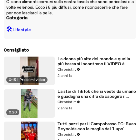
Ci sono alimenti comuni sulla nostra tavola che sono pericolosi e a
volte velenosi. Ecco i 6 più diffusi, come riconoscerli e che fare
per non lasciarci la pelle.
Categoria
🛠️
Lifestyle
Consigliato
La donna più alta del mondo e quella
più bassa si incontrano il VIDEO è
virale sul web
Chronist.it
2 anni fa
0:15
|
Prossimi video
La star di TikTok che si veste da umano
e guadagna una cifra da capogiro il
VIDEO
Chronist.it
2 anni fa
0:20
Tutti pazzi per il Campobasso FC: Ryan
Reynolds con la maglia del 'Lupo'
Chronist.it