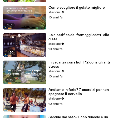
Come scegliere il gelato migliore
staibene
10 anni fa
1:51
La classifica dei formaggi adatti alla
dieta
staibene
10 anni fa
1:50
In vacanza con i figli? 12 consigli anti
stress
staibene
10 anni fa
1:40
Andiamo in ferie? 7 esercizi per non
spegnere il cervello
staibene
10 anni fa
1:34
Sangue dal naso? Ecco quando è un