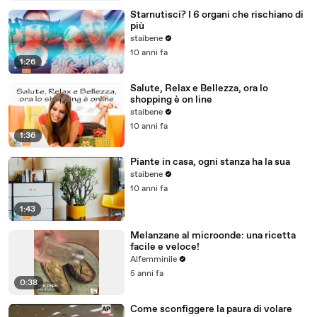
Starnutisci? I 6 organi che rischiano di
più
staibene
10 anni fa
1:26
Salute, Relax e Bellezza, ora lo
shopping è on line
staibene
10 anni fa
1:36
Piante in casa, ogni stanza ha la sua
staibene
10 anni fa
1:43
Melanzane al microonde: una ricetta
facile e veloce!
Alfemminile
5 anni fa
0:38
Come sconfiggere la paura di volare