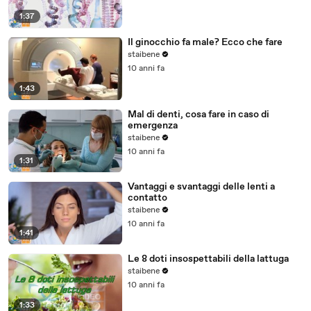
1:37
Il ginocchio fa male? Ecco che fare
staibene
10 anni fa
1:43
Mal di denti, cosa fare in caso di
emergenza
staibene
10 anni fa
1:31
Vantaggi e svantaggi delle lenti a
contatto
staibene
10 anni fa
1:41
Le 8 doti insospettabili della lattuga
staibene
10 anni fa
1:33