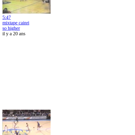
5:47
mixtape cainri
so higher
il y a 20 ans