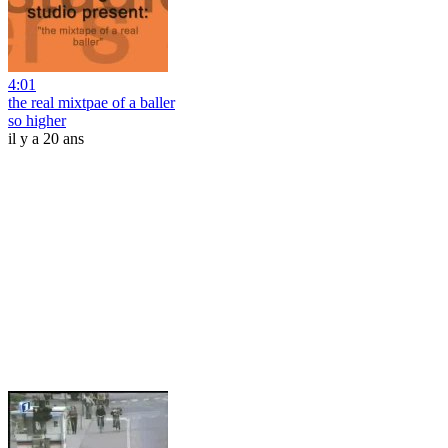
4:01
the real mixtpae of a baller
so higher
il y a 20 ans