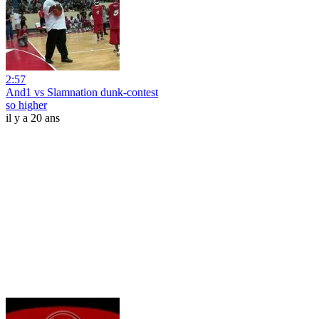
2:57
And1 vs Slamnation dunk-contest
so higher
il y a 20 ans