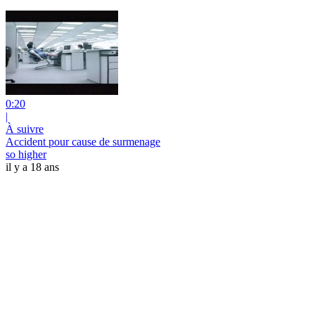
0:20
|
À suivre
Accident pour cause de surmenage
so higher
il y a 18 ans