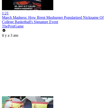
1:21
March Madness: How Brent Musburger Popularized Nickname Of
College Basketball's Signature Event
ThePostGame
il y a 3 ans