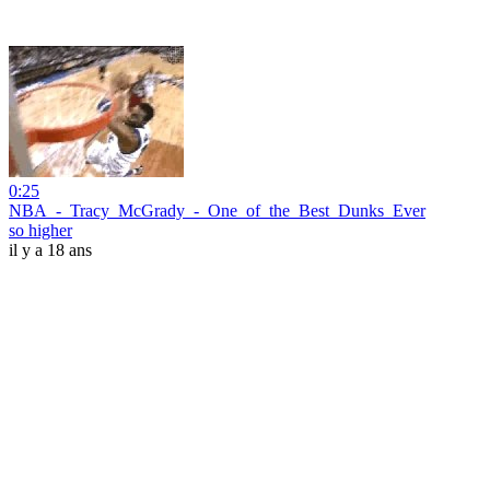
0:25
NBA_-_Tracy_McGrady_-_One_of_the_Best_Dunks_Ever
so higher
il y a 18 ans