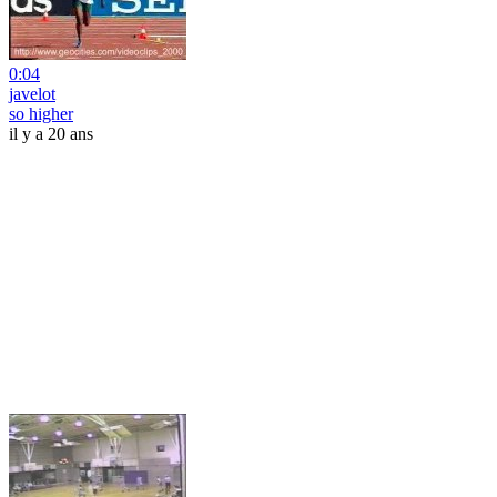
0:04
javelot
so higher
il y a 20 ans