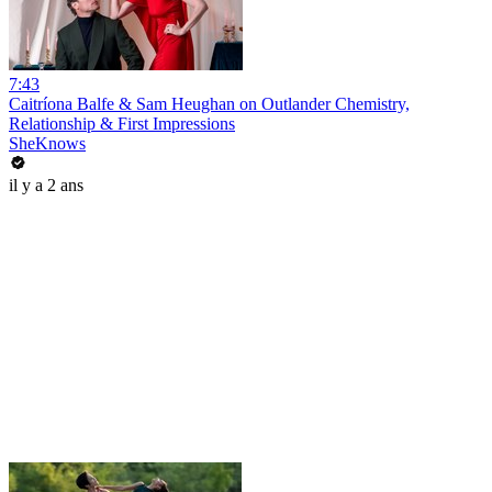
7:43
Caitríona Balfe & Sam Heughan on Outlander Chemistry,
Relationship & First Impressions
SheKnows
il y a 2 ans