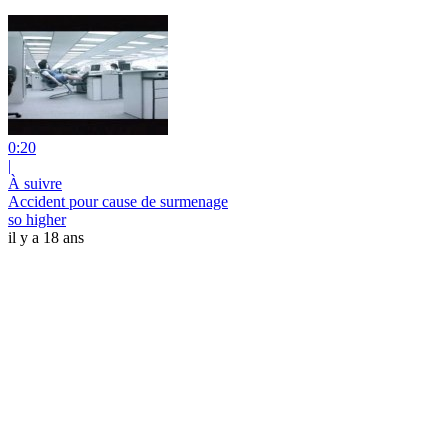
0:20
|
À suivre
Accident pour cause de surmenage
so higher
il y a 18 ans