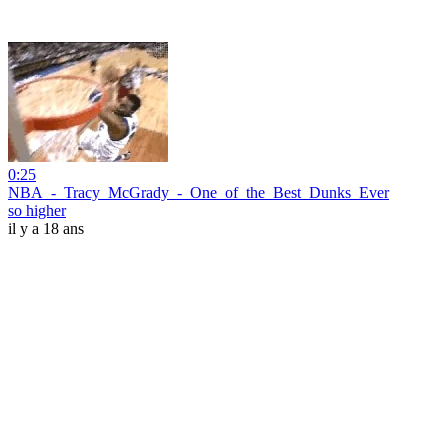
0:25
NBA_-_Tracy_McGrady_-_One_of_the_Best_Dunks_Ever
so higher
il y a 18 ans