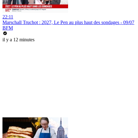
22:11
Marschall Truchot : 2027, Le Pen au plus haut des sondages - 09/07
BFM
il y a 12 minutes