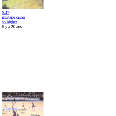
5:47
mixtape cainri
so higher
il y a 20 ans