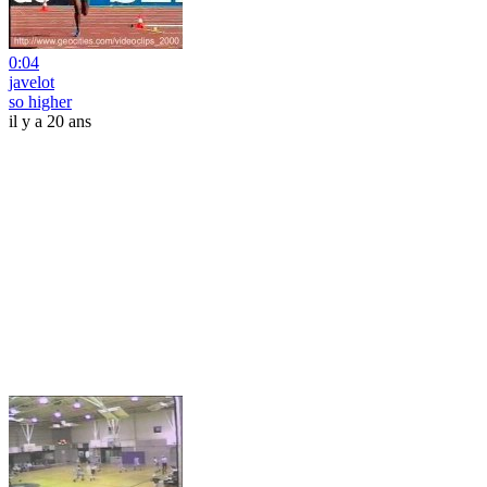
0:04
javelot
so higher
il y a 20 ans