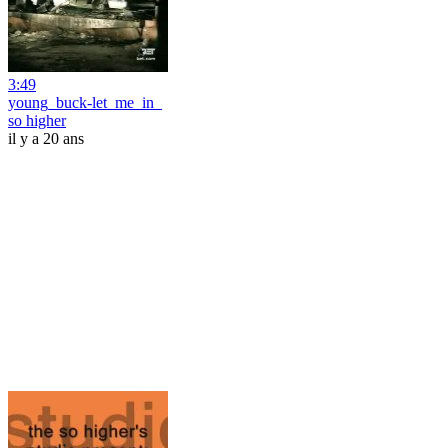
3:49
young_buck-let_me_in_
so higher
il y a 20 ans