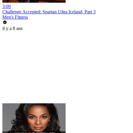
3:09
Challenge Accepted: Spartan Ultra Iceland, Part 3
Men's Fitness
il y a 8 ans