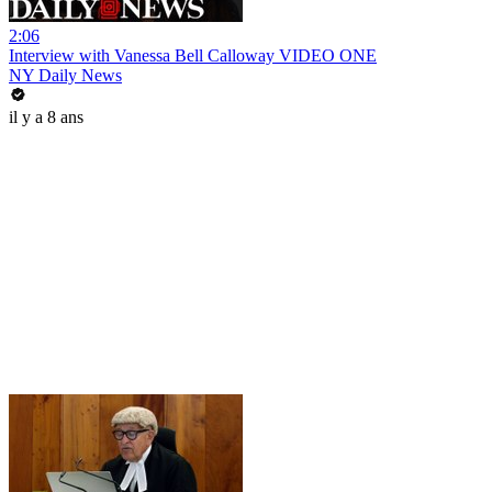
2:06
Interview with Vanessa Bell Calloway VIDEO ONE
NY Daily News
il y a 8 ans