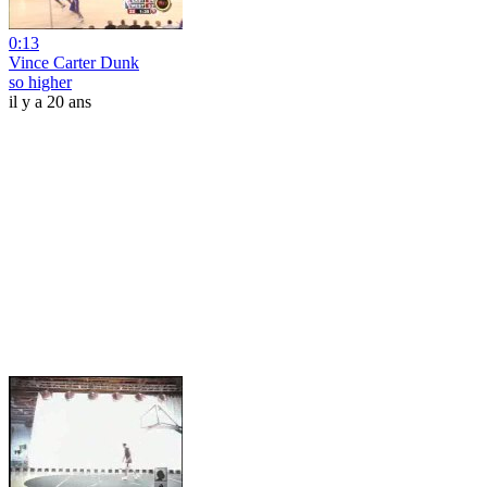
0:13
Vince Carter Dunk
so higher
il y a 20 ans