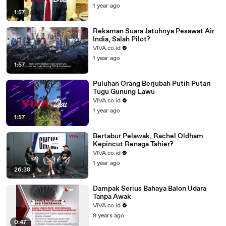
1 year ago
1:57
Rekaman Suara Jatuhnya Pesawat Air
India, Salah Pilot?
VIVA.co.id
1 year ago
1:57
Puluhan Orang Berjubah Putih Putari
Tugu Gunung Lawu
VIVA.co.id
1 year ago
1:57
Bertabur Pelawak, Rachel Oldham
Kepincut Renaga Tahier?
VIVA.co.id
1 year ago
26:38
Dampak Serius Bahaya Balon Udara
Tanpa Awak
VIVA.co.id
9 years ago
0:47