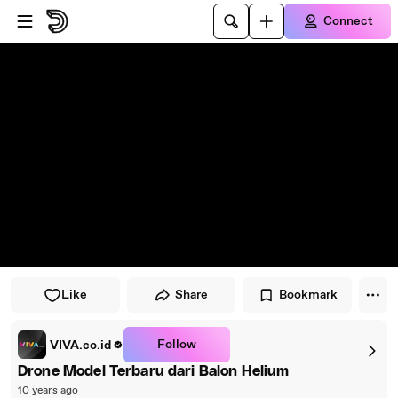
Skip to player
Skip to main content
Connect
Like
Share
Bookmark
Follow
VIVA.co.id
Drone Model Terbaru dari Balon Helium
10 years ago