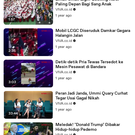
Paling Depan Bagi Sang Anak
VIVA.co.id
1 year ago
1:57
Mobil LCGC Diseruduk Damkar Gegara
Halangin Jalan
VIVA.co.id
1 year ago
2:35
Detik-detik Pria Tewas Tersedot ke
Mesin Pesawat di Bandara
VIVA.co.id
1 year ago
3:03
Peran Jadi Janda, Ummi Quary Curhat
Tegar Usai Gagal Nikah
VIVA.co.id
1 year ago
33:44
Meledak! "Donald Trump" Dibakar
Hidup-hidup Pedemo