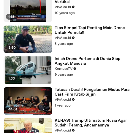
Vertikal
VIVA.co.id
10 years ago
1:18
Tips Simpel Tapi Penting Main Drone
Untuk Pemula!!
VIVA.co.id
8 years ago
3:50
Inilah Drone Pertama di Dunia Siap
Angkut Manusia
KompasTV
9 years ago
1:33
Tetesan Darah! Pengalaman Mistis Para
Cast Film Kitab Sijjin
VIVA.co.id
1 year ago
44:01
KERAS! Trump Ultimatum Rusia Agar
Sudahi Perang, Ancamannya
VIVA.co.id