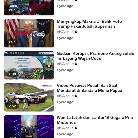
VIVA.co.id
1 year ago
1:57
Menyingkap Makna Di Balik Foto
Trump Pakai Jubah Superman
VIVA.co.id
1 year ago
1:57
Godaan Korupsi, Pramono Anung selalu
Terbayang Wajah Cucu
VIVA.co.id
1 year ago
7:38
Video Pesawat Pecah Ban Saat
Mendarat di Bandara Mulia Papua
VIVA.co.id
1 year ago
2:52
Wanita Jatuh dari Lantai 19 Gegara Pria
Misterius
VIVA.co.id
1 year ago