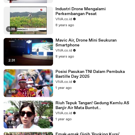
Industri Drone Mengalami
Perkembangan Pesat
VIVA.co.id
8 years ago
1:38
Mavic Air, Drone Mini Seukuran
Smartphone
VIVA.co.id
8 years ago
2:31
Posisi Pasukan TNI Dalam Pembuka
Bastille Day 2025
VIVA.co.id
1 year ago
5:16
Riuh Tepuk Tangan! Gedung Kemlu AS
Banjir Air Mata Buntut..
VIVA.co.id
1 year ago
1:57
Emak-emak Gigih 'Booking Kursi'