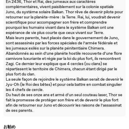
En 2436, Thor et Rai, des jumeaux aux caractères
complémentaires, vivent paisiblement sur la colonie spatiale
Juno, du système solaire Balkan. Thor rêve de devenir pilote pour
retourner sur la planète-mère : la Terre. Rai, lui, voudrait devenir
scientifique pour accompagner son frère et comprendre
pourquoi les humains vivant dans le système Balkan ont une
espérance de vie plus courte que ceux vivant sur Terre.
Mais leurs parents, haut placés dans le gouvernement de Juno,
sont assassinés par les forces spéciales de l’armée fédérale et
les jumeaux exilés sur la planète pénitentiaire Chimera.
Abandonnés au sein d’une planète hostile recouverte d’une flore
carnivore luxuriante et régie par la loi du plus fort, ils rencontrent
Zagi. Ce dernier leur explique que 4 cercles (ou clans) se
répartissent le territoire de Chimera, chacun étant dirigé par le
plus fort du clan.
La seule façon de rejoindre le système Balkan serait de devenir le
Jyu-Oh (le Roi des bêtes) et pour cela battre en combat singulier
les 4 chefs de cercle.
Du haut de ses onze ans et armé d’un seul couteau laser, Thor se
fait la promesse de protéger son frère et de devenir le plus fort
afin de retourner sur Juno et découvrir les raisons de l’assassinat
de ses parents.
お勧め