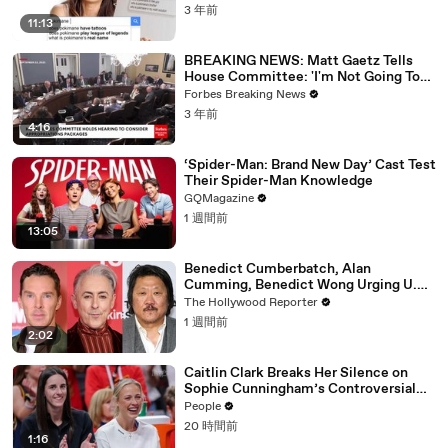
3 年前
11:13
BREAKING NEWS: Matt Gaetz Tells
House Committee: 'I'm Not Going To
Vote For A Continuing Resolution'
Forbes Breaking News
3 年前
4:16
‘Spider-Man: Brand New Day’ Cast Test
Their Spider-Man Knowledge
GQMagazine
1 週間前
13:05
Benedict Cumberbatch, Alan
Cumming, Benedict Wong Urging U.K.
to Block "Dangerous" Paramount-
The Hollywood Reporter
Warner Bros. Merger | THR News Video
1 週間前
2:02
Caitlin Clark Breaks Her Silence on
Sophie Cunningham’s Controversial
Anti-Transgender Comments
People
20 時間前
1:16