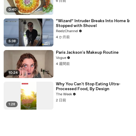
6 日前
0:40
“Wizard” Intruder Breaks Into Home &
Stopped with Shovel
ReelzChannel
4 か月前
5:38
Paris Jackson's Makeup Routine
Vogue
4 週間前
10:24
Why You Can't Stop Eating Ultra-
Processed Food, By Design
The Week
2 日前
1:28