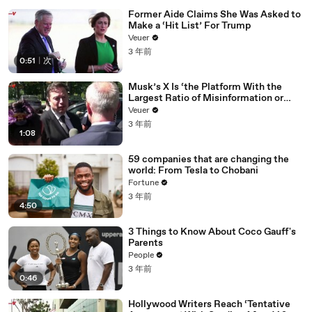
Former Aide Claims She Was Asked to
Make a ‘Hit List’ For Trump
Veuer
3 年前
0:51
|
次
Musk’s X Is ‘the Platform With the
Largest Ratio of Misinformation or
Disinformation’ Amongst All Social
Veuer
Media Platforms
3 年前
1:08
59 companies that are changing the
world: From Tesla to Chobani
Fortune
3 年前
4:50
3 Things to Know About Coco Gauff's
Parents
People
3 年前
0:46
Hollywood Writers Reach ‘Tentative