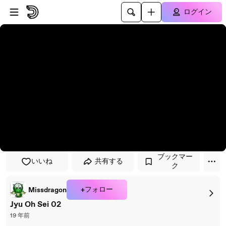
プレイヤーにスキップ
メインコンテンツにスキップ
ログイン
ブックマー
いいね
共有する
ク
+フォロー
Missdragon
Jyu Oh Sei 02
19 年前