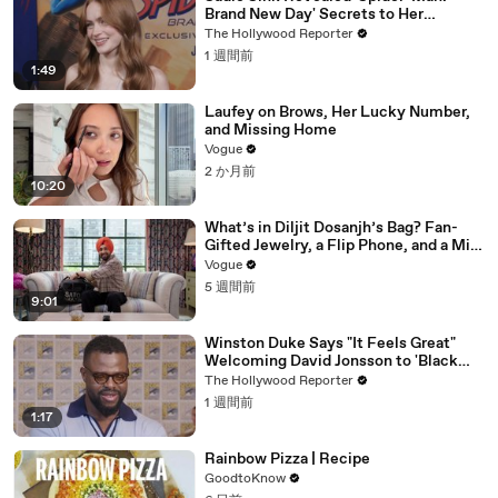
Brand New Day' Secrets to Her
'Stranger Things' Cast Mates | THR
The Hollywood Reporter
Video
1 週間前
1:49
Laufey on Brows, Her Lucky Number,
and Missing Home
Vogue
2 か月前
10:20
What’s in Diljit Dosanjh’s Bag? Fan-
Gifted Jewelry, a Flip Phone, and a Milk
Frother
Vogue
5 週間前
9:01
Winston Duke Says "It Feels Great"
Welcoming David Jonsson to 'Black
Panther' | SDCC 2026
The Hollywood Reporter
1 週間前
1:17
Rainbow Pizza | Recipe
GoodtoKnow