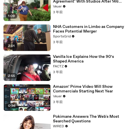
Agreement’ With Studios After 146
Day Strike
Veuer
3 年前
1:09
NHA Customers in Limbo as Company
Faces Potential Merger
SportsGrid
3 年前
2:01
Vanilla Ice Explains How the 90’s
Shaped America
FACTZ
3 年前
2:55
Amazon’ Prime Video Will Show
Commercials Starting Next Year
Veuer
3 年前
0:36
Pokimane Answers The Web's Most
Searched Questions
WIRED