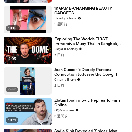
18 GAME-CHANGING BEAUTY
GADGETS
Beauty Studio
1 週間前
10:05
Exploring The Worlds FIRST
Immersive Muay Thai In Bangkok,
Thailand (Rajadamnern Stadium)
Lloyd & Mandy
6 日前
9:05
Joan Cusack's Deeply Personal
Connection to Jessie the Cowgirl
Cinema Blend
2 日前
0:58
Zlatan Ibrahimović Replies To Fans
Online
GQMagazine
3 週間前
10:11
Sadie Sink Revealed 'Spider-Man: