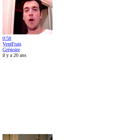
0:58
VentFrais
Grégoire
il y a 20 ans