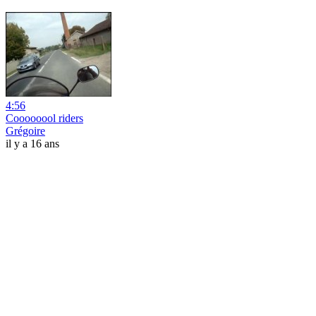
4:56
Coooooool riders
Grégoire
il y a 16 ans