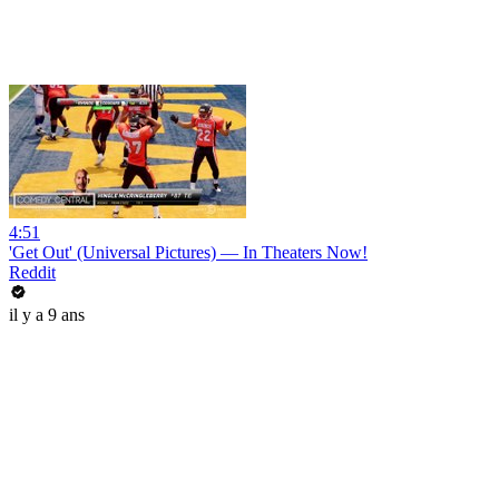
4:51
'Get Out' (Universal Pictures) — In Theaters Now!
Reddit
il y a 9 ans