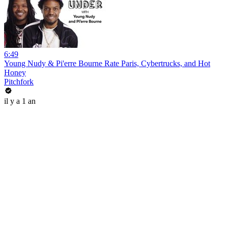
6:49
Young Nudy & Pi'erre Bourne Rate Paris, Cybertrucks, and Hot
Honey
Pitchfork
il y a 1 an