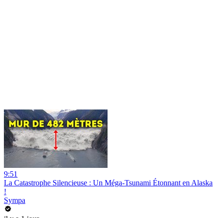
9:51
La Catastrophe Silencieuse : Un Méga-Tsunami Étonnant en Alaska
!
Sympa