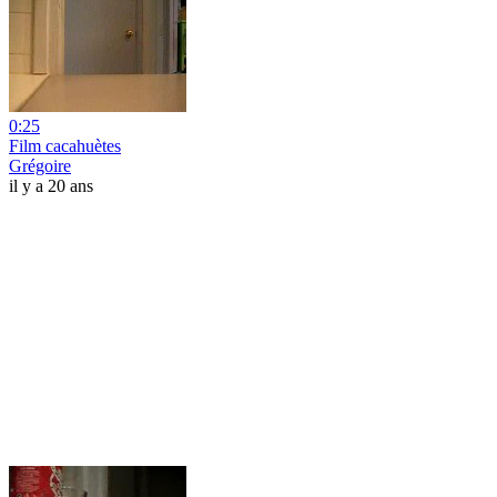
0:25
Film cacahuètes
Grégoire
il y a 20 ans