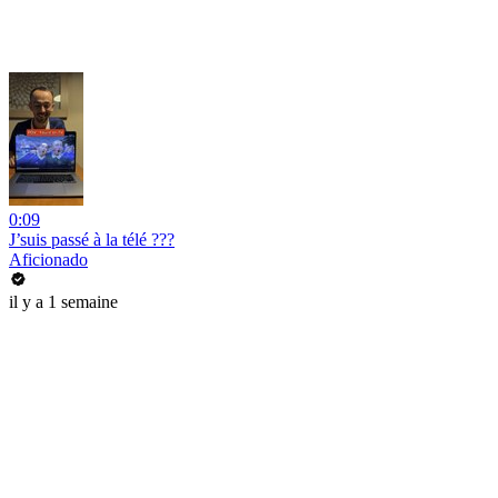
0:09
J’suis passé à la télé ???
Aficionado
il y a 1 semaine