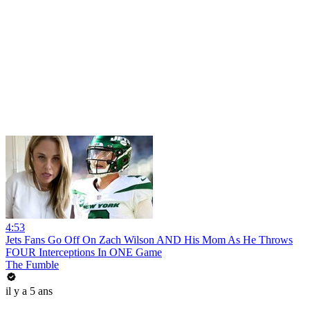
4:53
Jets Fans Go Off On Zach Wilson AND His Mom As He Throws
FOUR Interceptions In ONE Game
The Fumble
il y a 5 ans