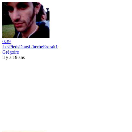
0:39
LesPiedsDansL'herbeExtrait1
Grégoire
il y a 19 ans