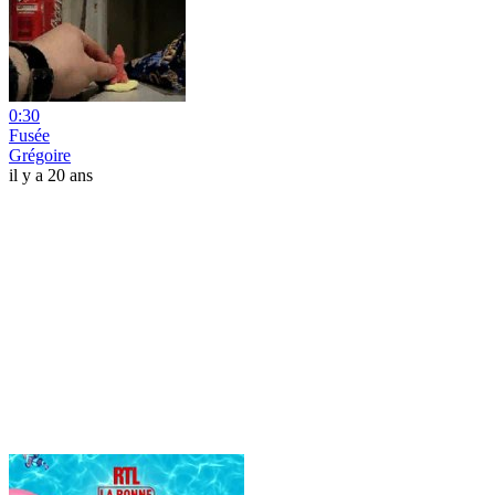
0:30
Fusée
Grégoire
il y a 20 ans