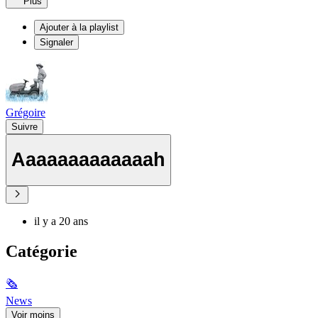
Plus
Ajouter à la playlist
Signaler
Grégoire
Suivre
Aaaaaaaaaaaaah
il y a 20 ans
Catégorie
🗞
News
Voir moins