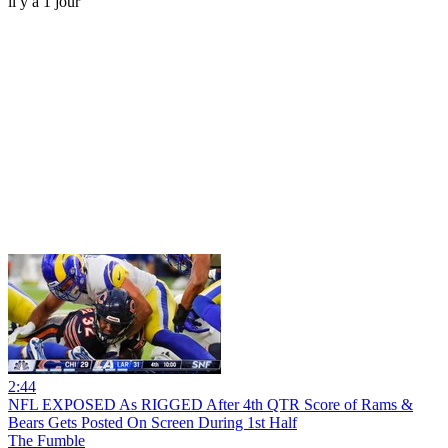
il y a 1 jour
2:44
NFL EXPOSED As RIGGED After 4th QTR Score of Rams &
Bears Gets Posted On Screen During 1st Half
The Fumble