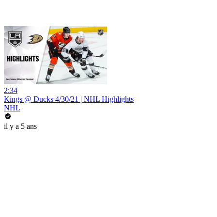
2:34
Kings @ Ducks 4/30/21 | NHL Highlights
NHL
il y a 5 ans