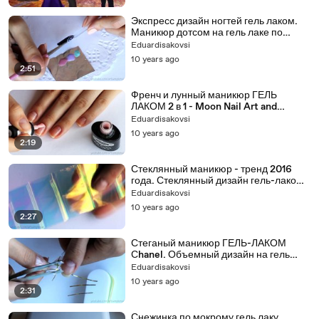
Экспресс дизайн ногтей гель лаком.
Маникюр дотсом на гель лаке по
мокрому
Eduardisakovsi
10 years ago
2:51
Френч и лунный маникюр ГЕЛЬ
ЛАКОМ 2 в 1 - Moon Nail Art and
French
Eduardisakovsi
10 years ago
2:19
Стеклянный маникюр - тренд 2016
года. Стеклянный дизайн гель-лаком -
Glass Nails
Eduardisakovsi
10 years ago
2:27
Стеганый маникюр ГЕЛЬ-ЛАКОМ
Сhanel. Объемный дизайн на гель
лаке - Quilted Nail Art Gel Polish
Eduardisakovsi
10 years ago
2:31
Снежинка по мокрому гель лаку.