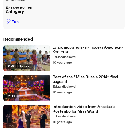
10 years ago
Дизайн ногтей
Category
🎈
Fun
Recommended
Благотворительный проект Анастасии
Костенко
Eduardisakovsi
10 years ago
0:40
|
Up next
Best of the “Miss Russia 2014” final
pageant
Eduardisakovsi
10 years ago
2:39
Introduction video from Anastasia
Kostenko for Miss World
Eduardisakovsi
10 years ago
1:02