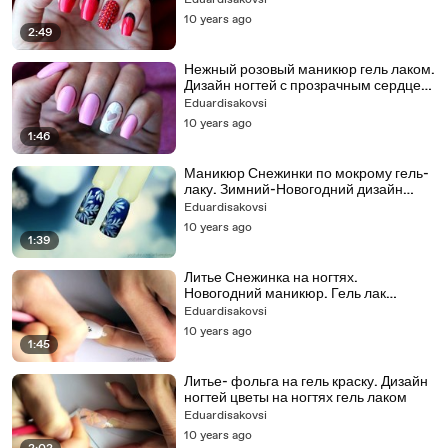
Eduardisakovsi
10 years ago
2:49
Нежный розовый маникюр гель лаком.
Дизайн ногтей с прозрачным сердцем
и объемным узором
Eduardisakovsi
10 years ago
1:46
Маникюр Снежинки по мокрому гель-
лаку. Зимний-Новогодний дизайн
ногтей
Eduardisakovsi
10 years ago
1:39
Литье Снежинка на ногтях.
Новогодний маникюр. Гель лак
дизайн. Snowflake Nail Art
Eduardisakovsi
10 years ago
1:45
Литье- фольга на гель краску. Дизайн
ногтей цветы на ногтях гель лаком
Eduardisakovsi
10 years ago