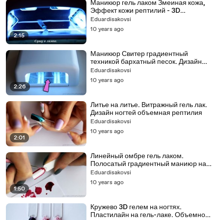
Маникюр гель лаком Змеиная кожа,
Эффект кожи рептилий - 3D
Snakeskin Nail Art Tutorial
Eduardisakovsi
10 years ago
2:15
Маникюр Свитер градиентный
техникой бархатный песок. Дизайн
ногтей эффект свитера 2016
Eduardisakovsi
10 years ago
2:26
Литье на литье. Витражный гель лак.
Дизайн ногтей объемная рептилия
Eduardisakovsi
10 years ago
2:01
Линейный омбре гель лаком.
Полосатый градиентный маниюр на
гель лаке
Eduardisakovsi
10 years ago
1:50
Кружево 3D гелем на ногтях.
Пластилайн на гель-лаке. Объемное