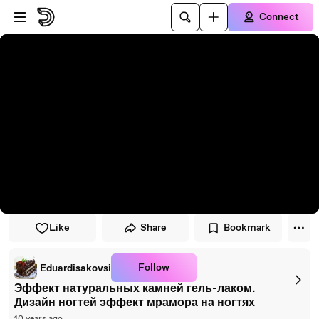
Skip to player
Skip to main content
Connect
Like
Share
Bookmark
Follow
Eduardisakovsi
Эффект натуральных камней гель-лаком.
Дизайн ногтей эффект мрамора на ногтях