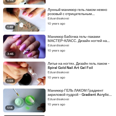
2:02
Лунный маникюр гель лаком нежно
розовый с отрицательным
пространством - Neg Space
Eduardisakovsi
10 years ago
1:48
Маникюр Бабочка гель-лаками
МАСТЕР-КЛАСС. Дизайн ногтей на
гель лаке - Butterfly Nail Art Gel
Eduardisakovsi
10 years ago
3:45
Литье на ногтях. Дизайн гель лаком -
Spiral Gold Nail Art Gel Foil
Eduardisakovsi
10 years ago
1:59
Маникюр ГЕЛЬ ЛАКОМ Градиент
акриловой пудрой - Gradient Acrylic
Powder Nail Art
Eduardisakovsi
10 years ago
1:14