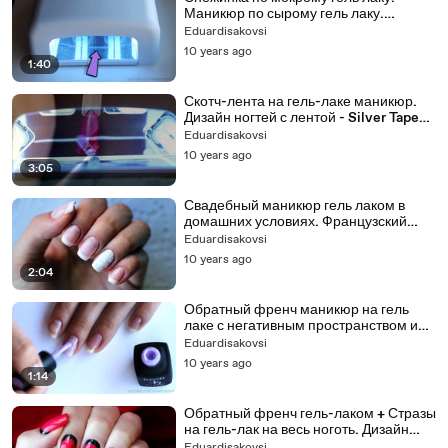
Маникюр по сырому гель лаку.
Витражный гель дизайн
Eduardisakovsi
10 years ago
1:40
Скотч-лента на гель-лаке маникюр.
Дизайн ногтей с лентой - Silver Tape
Nail Art
Eduardisakovsi
10 years ago
3:05
Свадебный маникюр гель лаком в
домашних условиях. Французский
маникюр - Wedding Nail Art
Eduardisakovsi
10 years ago
2:04
Обратный френч маникюр на гель
лаке с негативным пространством и
вензелямии
Eduardisakovsi
10 years ago
1:14
Обратный френч гель-лаком + Стразы
на гель-лак на весь ноготь. Дизайн
ногтей