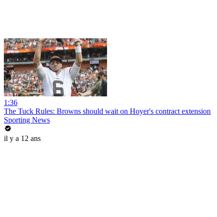
1:36
The Tuck Rules: Browns should wait on Hoyer's contract extension
Sporting News
il y a 12 ans