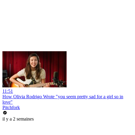
11:51
How Olivia Rodrigo Wrote "you seem pretty sad for a girl so in
love"
Pitchfork
il y a 2 semaines