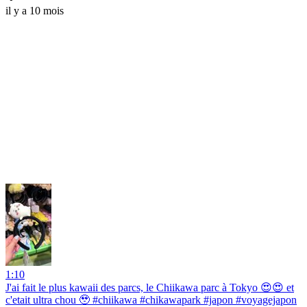
il y a 10 mois
1:10
J'ai fait le plus kawaii des parcs, le Chiikawa parc à Tokyo 😍😍 et
c'etait ultra chou 🥹 #chiikawa #chikawapark #japon #voyagejapon