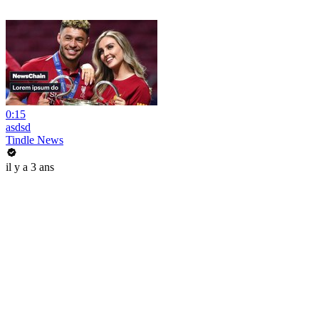
0:15
asdsd
Tindle News
il y a 3 ans