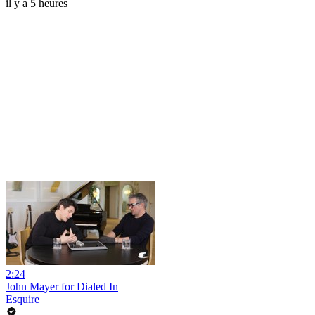
il y a 5 heures
2:24
John Mayer for Dialed In
Esquire