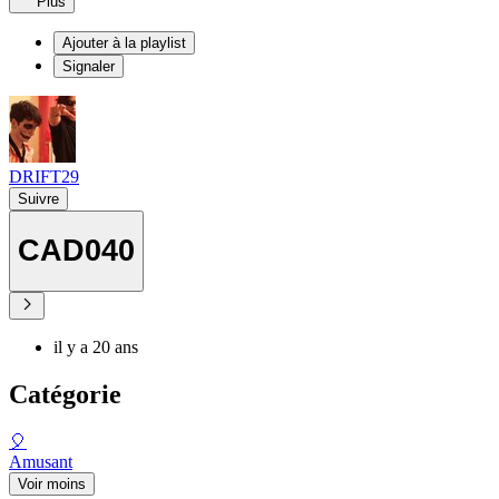
Plus
Ajouter à la playlist
Signaler
DRIFT29
Suivre
CAD040
il y a 20 ans
Catégorie
🎈
Amusant
Voir moins