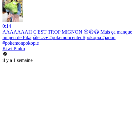
0:14
AAAAAAAH C'EST TROP MIGNON 😍😍😍 Mais ça manque
un peu de Pikapâle...👀 #pokemoncenter #pokopia #japon
#pokemonpokopie
Kiwi Pinku
il y a 1 semaine