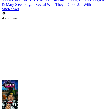
'Book Club: The Next Chapter' Stars Jane Fonda, Candice Bergen
& Mary Steenburgen Reveal Who They’d Go to Jail With
SheKnows
il y a 3 ans