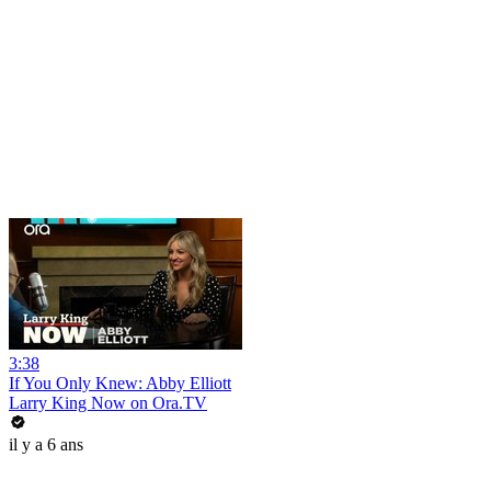
3:38
If You Only Knew: Abby Elliott
Larry King Now on Ora.TV
il y a 6 ans