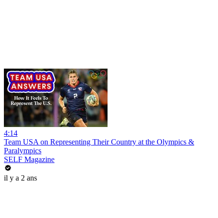
4:14
Team USA on Representing Their Country at the Olympics &
Paralympics
SELF Magazine
il y a 2 ans