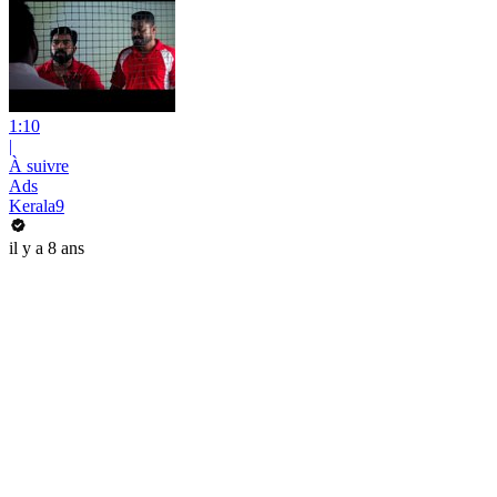
1:10
|
À suivre
Ads
Kerala9
il y a 8 ans