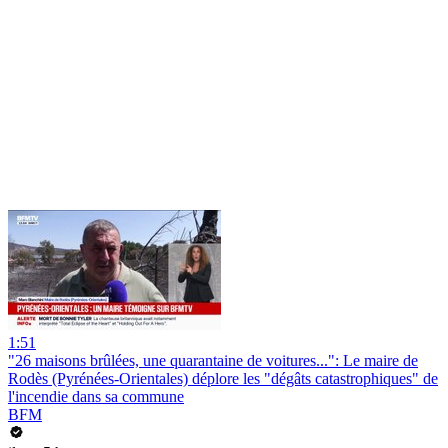
1:51
"26 maisons brûlées, une quarantaine de voitures...": Le maire de
Rodès (Pyrénées-Orientales) déplore les "dégâts catastrophiques" de
l'incendie dans sa commune
BFM