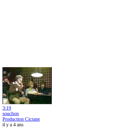
3:19
souchon
Production Cicrane
il y a 4 ans