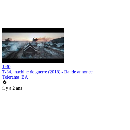
1:30
T-34, machine de guerre (2018) - Bande annonce
Telerama_BA
il y a 2 ans