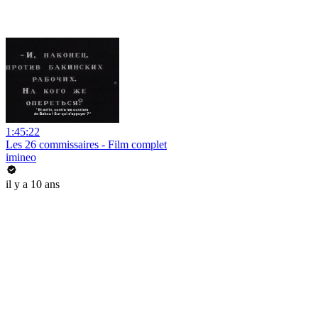
1:45:22
Les 26 commissaires - Film complet
imineo
il y a 10 ans