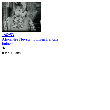
1:42:53
Alexandre Nevski - Film en français
imineo
il y a 10 ans