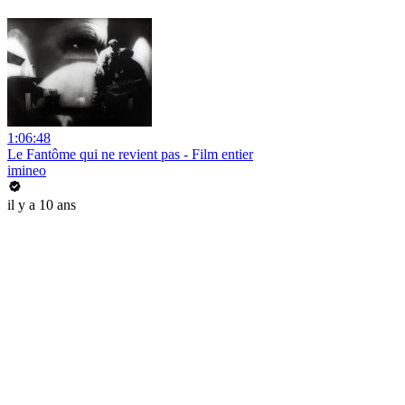
1:06:48
Le Fantôme qui ne revient pas - Film entier
imineo
il y a 10 ans