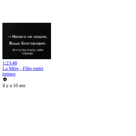
1:23:48
La Mère - Film entier
imineo
il y a 10 ans