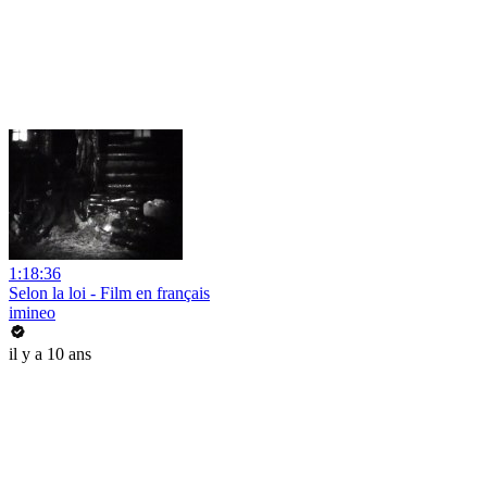
1:18:36
Selon la loi - Film en français
imineo
il y a 10 ans