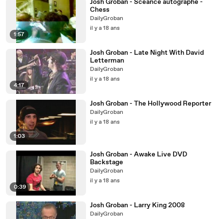
Josh Groban - Sceance autographe -
Chess
DailyGroban
il y a 18 ans
1:57
Josh Groban - Late Night With David
Letterman
DailyGroban
il y a 18 ans
4:17
Josh Groban - The Hollywood Reporter
DailyGroban
il y a 18 ans
1:03
Josh Groban - Awake Live DVD
Backstage
DailyGroban
il y a 18 ans
0:39
Josh Groban - Larry King 2008
DailyGroban