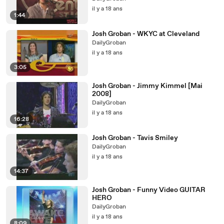
il y a 18 ans
1:44
Josh Groban - WKYC at Cleveland
DailyGroban
il y a 18 ans
3:05
Josh Groban - Jimmy Kimmel [Mai
2008]
DailyGroban
il y a 18 ans
16:28
Josh Groban - Tavis Smiley
DailyGroban
il y a 18 ans
14:37
Josh Groban - Funny Video GUITAR
HERO
DailyGroban
il y a 18 ans
8:09