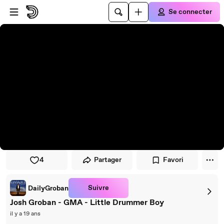
Passer au player
Passer au contenu principal
Se connecter
4
Partager
Favori
Suivre
DailyGroban
Josh Groban - GMA - Little Drummer Boy
il y a 19 ans