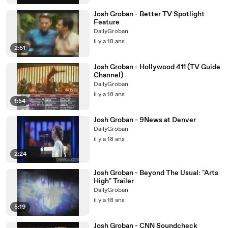
Josh Groban - Better TV Spotlight
Feature
DailyGroban
il y a 18 ans
2:51
Josh Groban - Hollywood 411 (TV Guide
Channel)
DailyGroban
il y a 18 ans
1:54
Josh Groban - 9News at Denver
DailyGroban
il y a 18 ans
2:24
Josh Groban - Beyond The Usual: "Arts
High" Trailer
DailyGroban
il y a 18 ans
5:19
Josh Groban - CNN Soundcheck