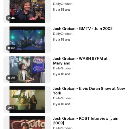
DailyGroban
il y a 18 ans
2:30
Josh Groban - GMTV - Juin 2008
DailyGroban
il y a 18 ans
6:52
Josh Groban - WASH 97FM at
Maryland
DailyGroban
il y a 18 ans
6:26
Josh Groban - Elvis Duran Show at New
York
DailyGroban
il y a 18 ans
2:12
Josh Groban - KOST Interview [Juin
2008]
DailyGroban