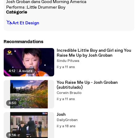
Josh Groban dans Good Morning America
Performs :Little Drummer Boy
Catégorie
🦄
Art Et Design
Recommandations
Incredible Little Boy and Girl sing You
Raise Me Up by Josh Groban
Sindu Pituwa
il y a 11 ans
4:12
|
À suivre
You Raise Me Up - Josh Groban
(subtitulado)
Corwin Braulio
il y a 11 ans
4:50
Josh
DailyGroban
il y a 18 ans
6:14