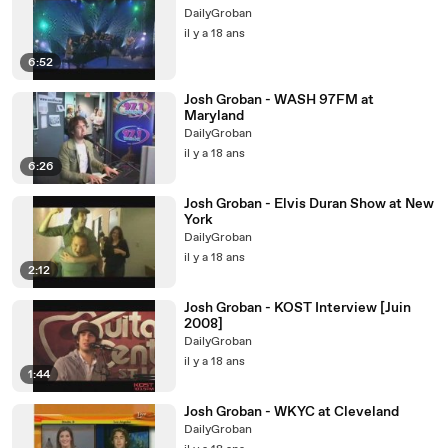
DailyGroban
il y a 18 ans
6:52
Josh Groban - WASH 97FM at
Maryland
DailyGroban
il y a 18 ans
6:26
Josh Groban - Elvis Duran Show at New
York
DailyGroban
il y a 18 ans
2:12
Josh Groban - KOST Interview [Juin
2008]
DailyGroban
il y a 18 ans
1:44
Josh Groban - WKYC at Cleveland
DailyGroban