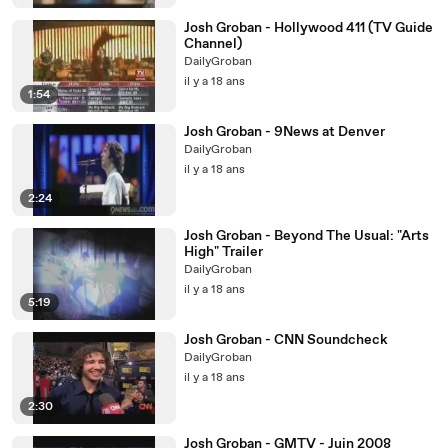
Josh Groban - Hollywood 411 (TV Guide
Channel)
DailyGroban
il y a 18 ans
1:54
Josh Groban - 9News at Denver
DailyGroban
il y a 18 ans
2:24
Josh Groban - Beyond The Usual: "Arts
High" Trailer
DailyGroban
il y a 18 ans
5:19
Josh Groban - CNN Soundcheck
DailyGroban
il y a 18 ans
2:30
Josh Groban - GMTV - Juin 2008