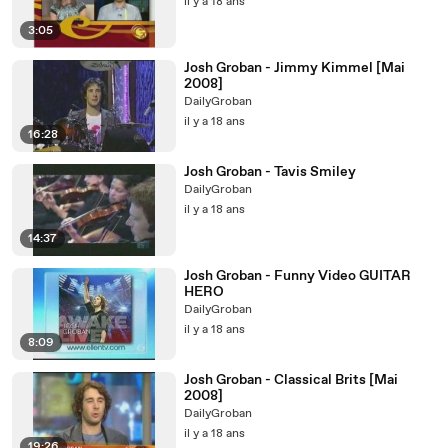
il y a 18 ans
3:05
Josh Groban - Jimmy Kimmel [Mai
2008]
DailyGroban
il y a 18 ans
16:28
Josh Groban - Tavis Smiley
DailyGroban
il y a 18 ans
14:37
Josh Groban - Funny Video GUITAR
HERO
DailyGroban
il y a 18 ans
8:09
Josh Groban - Classical Brits [Mai
2008]
DailyGroban
il y a 18 ans
19:26