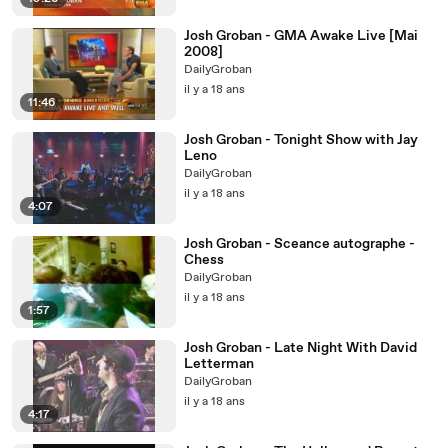
Josh Groban - GMA Awake Live [Mai
2008]
DailyGroban
il y a 18 ans
11:46
Josh Groban - Tonight Show with Jay
Leno
DailyGroban
il y a 18 ans
4:07
Josh Groban - Sceance autographe -
Chess
DailyGroban
il y a 18 ans
1:57
Josh Groban - Late Night With David
Letterman
DailyGroban
il y a 18 ans
4:17