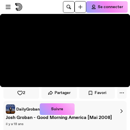
Passer au player
Passer au contenu principal
Se connecter
2
Partager
Favori
Suivre
DailyGroban
Josh Groban - Good Morning America [Mai 2008]
il y a 18 ans