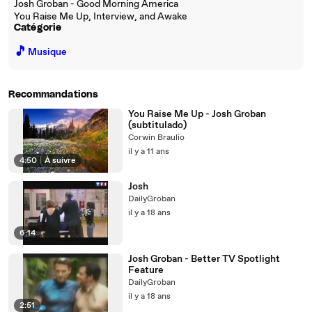
Josh Groban - Good Morning America
You Raise Me Up, Interview, and Awake
Catégorie
🎵
Musique
Recommandations
You Raise Me Up - Josh Groban
(subtitulado)
Corwin Braulio
il y a 11 ans
4:50
|
À suivre
Josh
DailyGroban
il y a 18 ans
6:14
Josh Groban - Better TV Spotlight
Feature
DailyGroban
il y a 18 ans
2:51