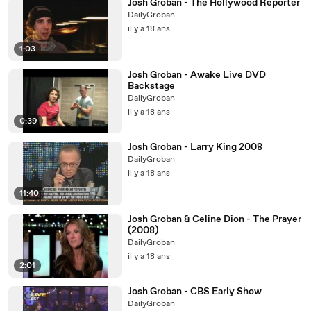
Josh Groban - The Hollywood Reporter
DailyGroban
il y a 18 ans
1:03
Josh Groban - Awake Live DVD
Backstage
DailyGroban
il y a 18 ans
0:39
Josh Groban - Larry King 2008
DailyGroban
il y a 18 ans
11:40
Josh Groban & Celine Dion - The Prayer
(2008)
DailyGroban
il y a 18 ans
2:01
Josh Groban - CBS Early Show
DailyGroban