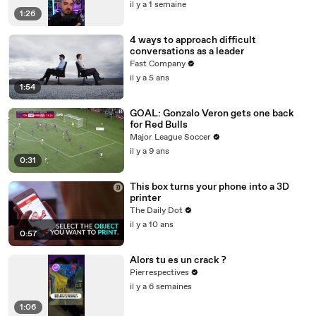
il y a 1 semaine
1:26
4 ways to approach difficult
conversations as a leader
Fast Company
il y a 5 ans
1:54
GOAL: Gonzalo Veron gets one back
for Red Bulls
Major League Soccer
il y a 9 ans
0:31
This box turns your phone into a 3D
printer
The Daily Dot
il y a 10 ans
0:57
Alors tu es un crack ?
Pierrespectives
il y a 6 semaines
1:06