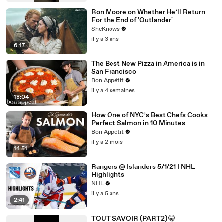
Ron Moore on Whether He’ll Return
For the End of 'Outlander'
SheKnows
il y a 3 ans
6:17
The Best New Pizza in America is in
San Francisco
Bon Appétit
il y a 4 semaines
18:04
How One of NYC’s Best Chefs Cooks
Perfect Salmon in 10 Minutes
Bon Appétit
il y a 2 mois
14:51
Rangers @ Islanders 5/1/21 | NHL
Highlights
NHL
il y a 5 ans
2:41
TOUT SAVOIR (PART2) 🤫