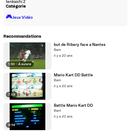
tenkaichi 2
Catégorie
🎮️
Jeux Vidéo
Recommandations
but de Ribery face a Nantes
Bam
il y a 20 ans
1:30
|
À suivre
Mario Kart DD Battle
Bam
il y a 20 ans
7:58
Battle Mario Kart DD
Bam
il y a 20 ans
9:14