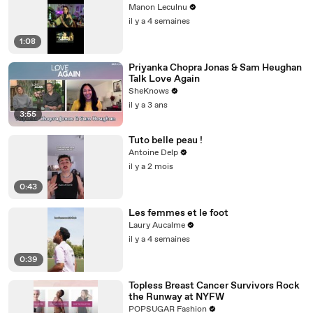
Manon Leculnu
il y a 4 semaines
1:08
Priyanka Chopra Jonas & Sam Heughan
Talk Love Again
SheKnows
il y a 3 ans
3:55
Tuto belle peau !
Antoine Delp
il y a 2 mois
0:43
Les femmes et le foot
Laury Aucalme
il y a 4 semaines
0:39
Topless Breast Cancer Survivors Rock
the Runway at NYFW
POPSUGAR Fashion