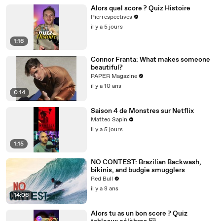
Alors quel score ? Quiz Histoire
Pierrespectives
il y a 5 jours
1:16
Connor Franta: What makes someone
beautiful?
PAPER Magazine
il y a 10 ans
0:14
Saison 4 de Monstres sur Netflix
Matteo Sapin
il y a 5 jours
1:15
NO CONTEST: Brazilian Backwash,
bikinis, and budgie smugglers
Red Bull
il y a 8 ans
14:06
Alors tu as un bon score ? Quiz