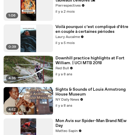
tableaux célèbres 🖼️
Pierrespectives
il y a 2 mois
1:06
Voilà pourquoi c’est compliqué d’être
en couple à certaines périodes
Laury Aucalme
il y a 5 mois
0:39
Downhill practice highlights at Fort
William. | UCI MTB 2018
Red Bull
il y a 8 ans
4:35
Sights & Sounds of Louis Armstrong
House Museum
NY Daily News
il y a 8 ans
4:52
Mon Avis sur Spider-Man Brand NEw
Day
Matteo Sapin