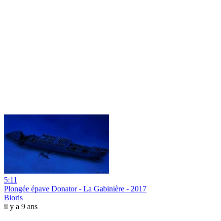
5:11
Plongée épave Donator - La Gabinière - 2017
Bioris
il y a 9 ans