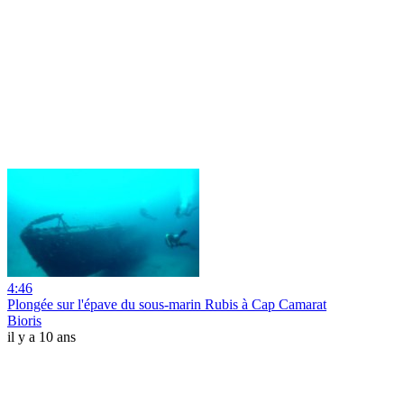
4:46
Plongée sur l'épave du sous-marin Rubis à Cap Camarat
Bioris
il y a 10 ans