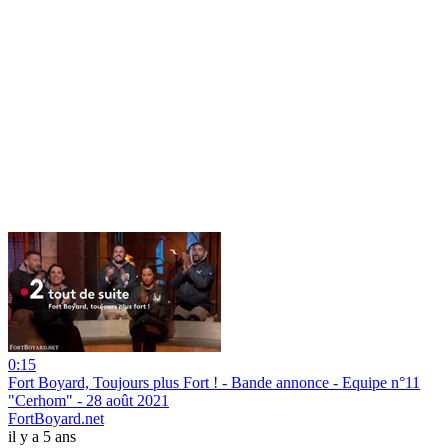
0:15
Fort Boyard, Toujours plus Fort ! - Bande annonce - Equipe n°11
"Cerhom" - 28 août 2021
FortBoyard.net
il y a 5 ans