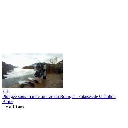
2:41
Plongée sous-marine au Lac du Bourget - Falaises de Châtillon
Bioris
il y a 10 ans