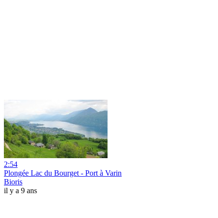
2:54
Plongée Lac du Bourget - Port à Varin
Bioris
il y a 9 ans