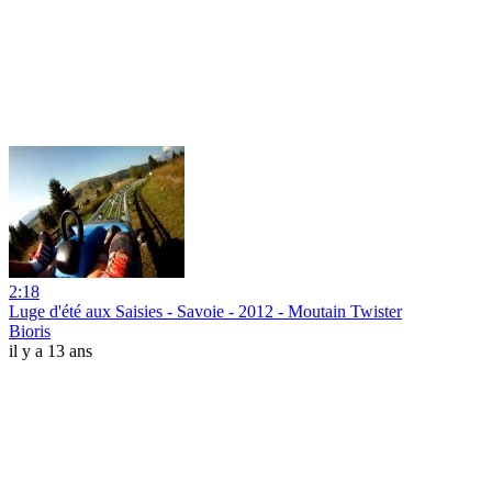
2:18
Luge d'été aux Saisies - Savoie - 2012 - Moutain Twister
Bioris
il y a 13 ans