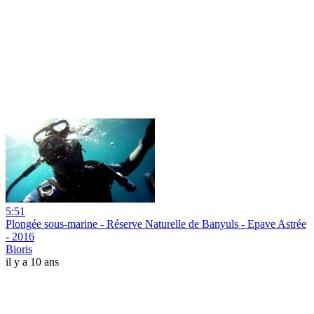
5:51
Plongée sous-marine - Réserve Naturelle de Banyuls - Epave Astrée
- 2016
Bioris
il y a 10 ans