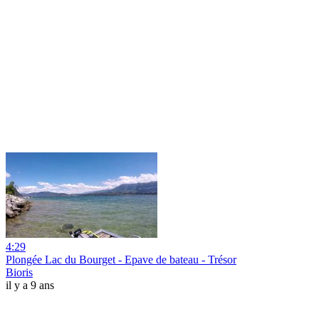
4:29
Plongée Lac du Bourget - Epave de bateau - Trésor
Bioris
il y a 9 ans