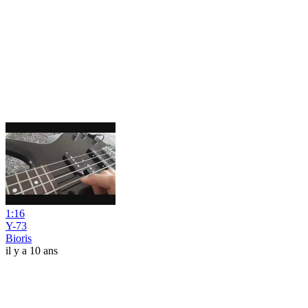
1:16
Y-73
Bioris
il y a 10 ans