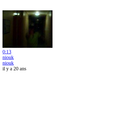
0:13
niouk
niouk
il y a 20 ans