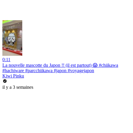
0:11
La nouvelle mascotte du Japon !! (il est partout) 😱 #chiikawa
#hachiware #parcchiikawa #japon #voyagejapon
Kiwi Pinku
il y a 3 semaines