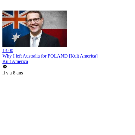
13:00
Why I left Australia for POLAND [Kult America]
Kult America
il y a 8 ans