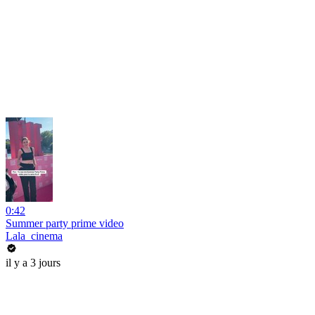
0:42
Summer party prime video
Lala_cinema
il y a 3 jours