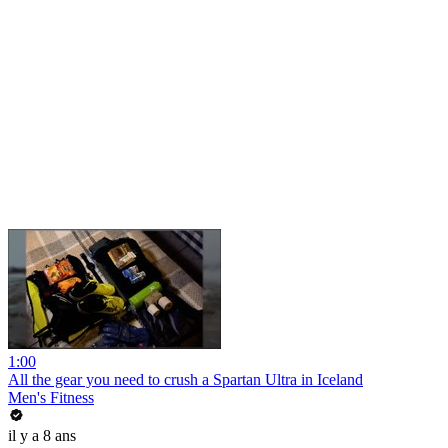
1:00
All the gear you need to crush a Spartan Ultra in Iceland
Men's Fitness
il y a 8 ans