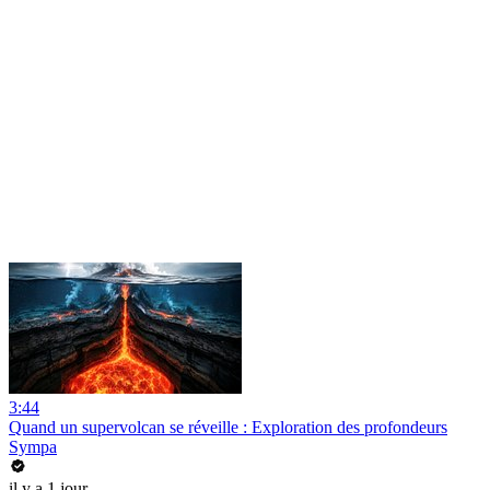
3:44
Quand un supervolcan se réveille : Exploration des profondeurs
Sympa
il y a 1 jour