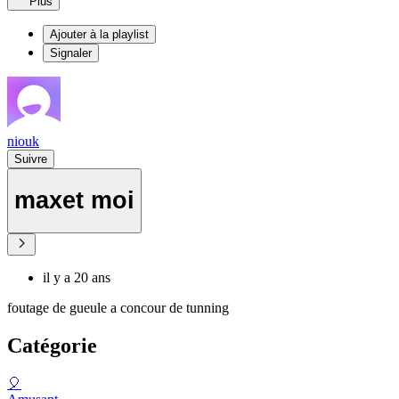
Plus
Ajouter à la playlist
Signaler
niouk
Suivre
maxet moi
il y a 20 ans
foutage de gueule a concour de tunning
Catégorie
🎈