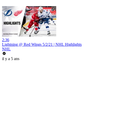
2:36
Lightning @ Red Wings 5/2/21 | NHL Highlights
NHL
il y a 5 ans