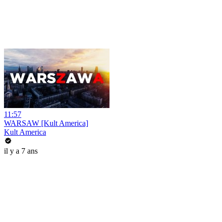
11:57
WARSAW [Kult America]
Kult America
il y a 7 ans