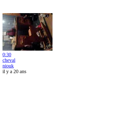
0:30
cheval
niouk
il y a 20 ans