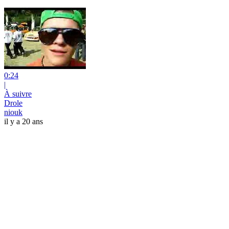
0:24
|
À suivre
Drole
niouk
il y a 20 ans