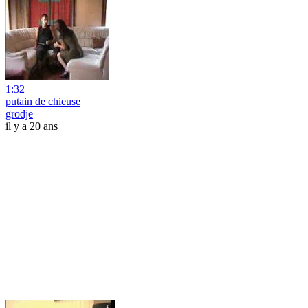
1:32
putain de chieuse
grodje
il y a 20 ans