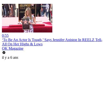
0:55
‘To Be An Actor Is Tough,’ Says Jennifer Aniston In REELZ Tell-
All On Her Highs & Lows
OK Magazine
il y a 6 ans