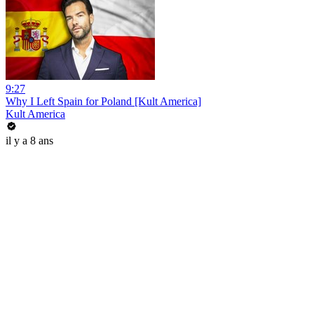
9:27
Why I Left Spain for Poland [Kult America]
Kult America
il y a 8 ans