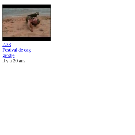
2:33
Festival de cag
grodje
il y a 20 ans