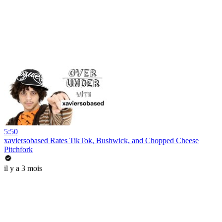
5:50
xaviersobased Rates TikTok, Bushwick, and Chopped Cheese
Pitchfork
il y a 3 mois