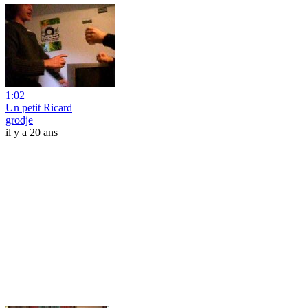
1:02
Un petit Ricard
grodje
il y a 20 ans