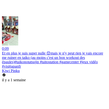
0:09
Et en plus je suis super nulle 😔mais je n'y peut rien je vais encore
me ruiner en taiko (au moins c'est un bon workout des
épaules)#taikonotatsujin #taitostation #gamecenter #jeux vidéo
#visitjapanfr
Kiwi Pinku
il y a 1 semaine