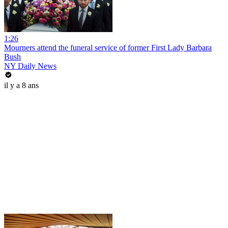
1:26
Mourners attend the funeral service of former First Lady Barbara
Bush
NY Daily News
il y a 8 ans