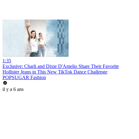
1:35
Exclusive: Charli and Dixie D'Amelio Share Their Favorite
Hollister Jeans in This New TikTok Dance Challenge
POPSUGAR Fashion
il y a 6 ans