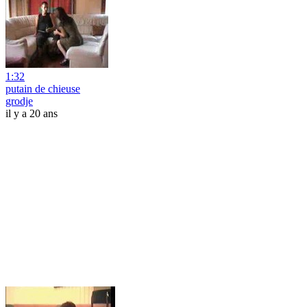
1:32
putain de chieuse
grodje
il y a 20 ans