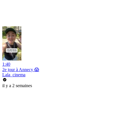
1:40
2e jour à Annecy 😱
Lala_cinema
il y a 2 semaines