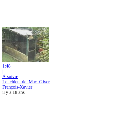
1:48
|
À suivre
Le_chien_de_Mac_Giver
François-Xavier
il y a 18 ans