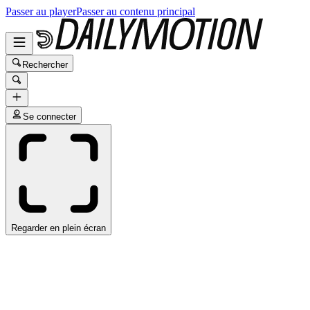
Passer au player
Passer au contenu principal
Rechercher
Se connecter
Regarder en plein écran