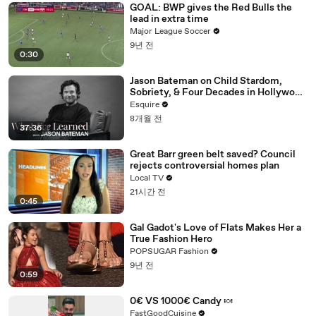
GOAL: BWP gives the Red Bulls the
lead in extra time
Major League Soccer
9년 전
0:30
Jason Bateman on Child Stardom,
Sobriety, & Four Decades in Hollywood
| What I’ve Learned | Esquire
Esquire
8개월 전
37:36
Great Barr green belt saved? Council
rejects controversial homes plan
Local TV
21시간 전
0:45
Gal Gadot's Love of Flats Makes Her a
True Fashion Hero
POPSUGAR Fashion
9년 전
0:59
0€ VS 1000€ Candy 🍬
FastGoodCuisine