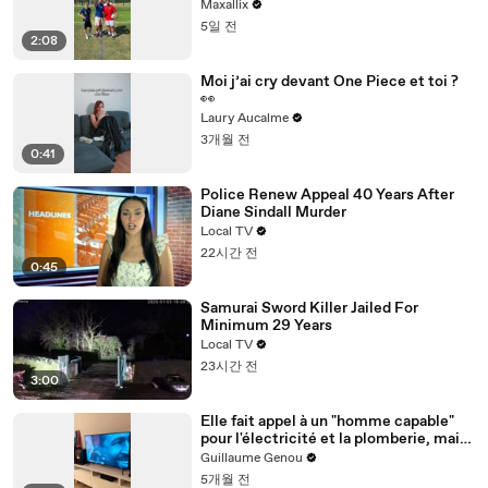
Maxallix
5일 전
2:08
Moi j’ai cry devant One Piece et toi ?
👀
Laury Aucalme
3개월 전
0:41
Police Renew Appeal 40 Years After
Diane Sindall Murder
Local TV
22시간 전
0:45
Samurai Sword Killer Jailed For
Minimum 29 Years
Local TV
23시간 전
3:00
Elle fait appel à un "homme capable"
pour l'électricité et la plomberie, mais
la soirée prend une autre tournure
Guillaume Genou
5개월 전