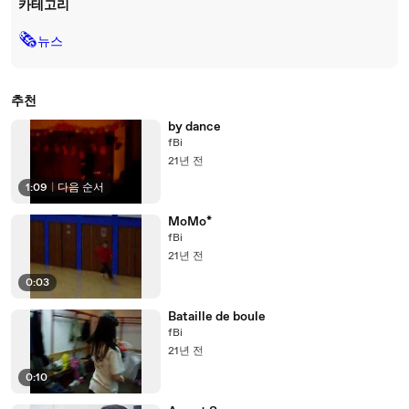
카테고리
🗞
뉴스
추천
by dance
fBi
21년 전
1:09
|
다음 순서
MoMo*
fBi
21년 전
0:03
Bataille de boule
fBi
21년 전
0:10