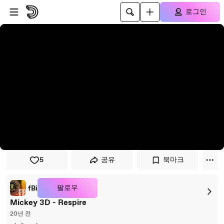
플레이어로 건너뛰기
본문으로 건너뛰기
로그인
5
공유
북마크
팔로우
fBi
Mickey 3D - Respire
20년 전