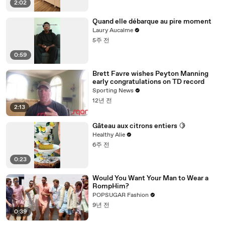
2:02
Quand elle débarque au pire moment
Laury Aucalme
5주 전
0:59
Brett Favre wishes Peyton Manning
early congratulations on TD record
Sporting News
12년 전
2:13
Gâteau aux citrons entiers 🍋
Healthy Alie
6주 전
0:23
Would You Want Your Man to Wear a
RompHim?
POPSUGAR Fashion
9년 전
0:39