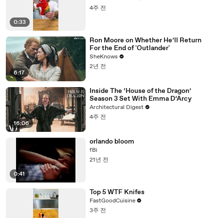
4주 전
0:33
Ron Moore on Whether He’ll Return
For the End of 'Outlander'
SheKnows
2년 전
6:17
Inside The ‘House of the Dragon’
Season 3 Set With Emma D’Arcy
Architectural Digest
4주 전
16:06
orlando bloom
fBi
21년 전
0:41
Top 5 WTF Knifes
FastGoodCuisine
3주 전