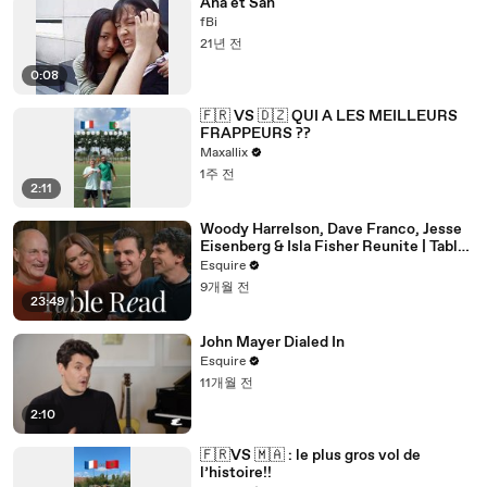
Ana et San
fBi
21년 전
0:08
🇫🇷 VS 🇩🇿 QUI A LES MEILLEURS
FRAPPEURS ??
Maxallix
1주 전
2:11
Woody Harrelson, Dave Franco, Jesse
Eisenberg & Isla Fisher Reunite | Table
Read | Esquire
Esquire
9개월 전
23:49
John Mayer Dialed In
Esquire
11개월 전
2:10
🇫🇷VS 🇲🇦 : le plus gros vol de
l’histoire!!