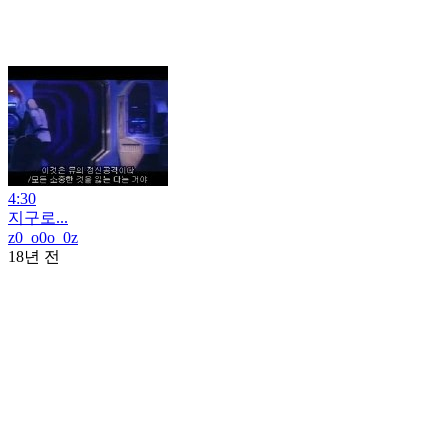
4:30
지구로...
z0_o0o_0z
18년 전