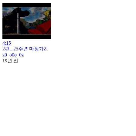
4:15
2편.. 25주년 마징가Z
z0_o0o_0z
19년 전