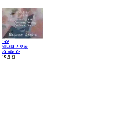
1:06
별나라 손오공
z0_o0o_0z
19년 전