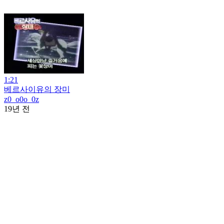
1:21
베르사이유의 장미
z0_o0o_0z
19년 전