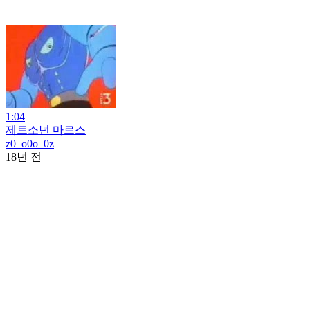
1:04
제트소년 마르스
z0_o0o_0z
18년 전