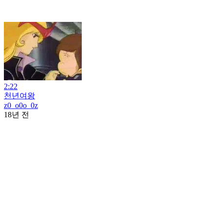
2:22
천년여왕
z0_o0o_0z
18년 전