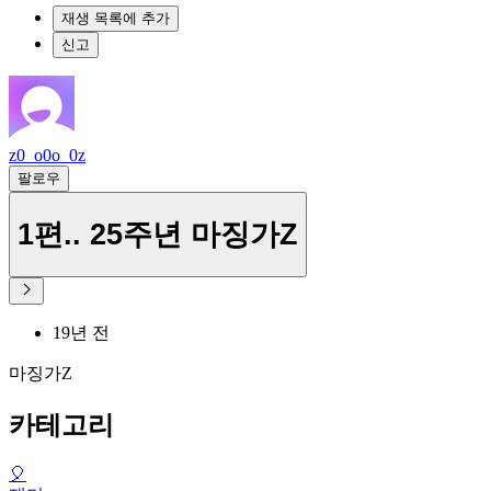
재생 목록에 추가
신고
z0_o0o_0z
팔로우
1편.. 25주년 마징가Z
19년 전
마징가Z
카테고리
🎈