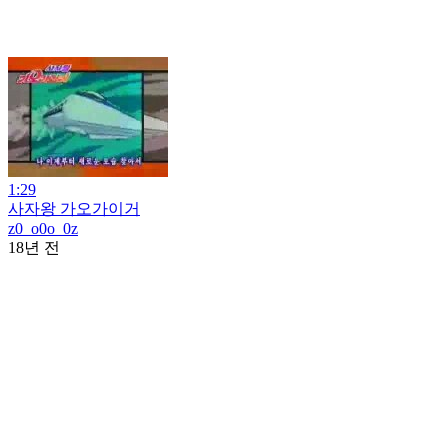
1:29
사자왕 가오가이거
z0_o0o_0z
18년 전