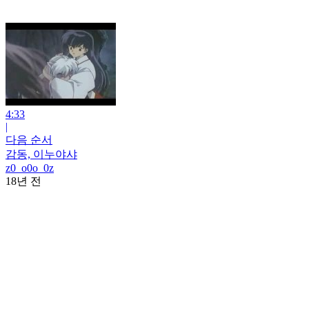
4:33
|
다음 순서
감동, 이누야샤
z0_o0o_0z
18년 전