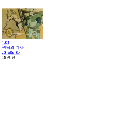
1:04
원탁의 기사
z0_o0o_0z
18년 전