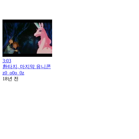
3:03
환타지, 마지막 유니콘
z0_o0o_0z
18년 전