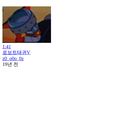
1:41
로보트태권V
z0_o0o_0z
19년 전