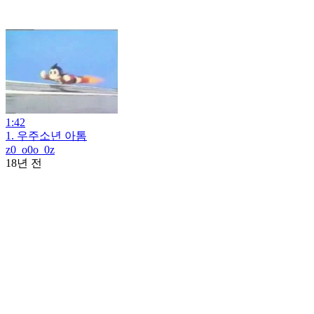
1:42
1. 우주소년 아톰
z0_o0o_0z
18년 전