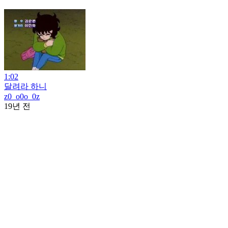
1:02
달려라 하니
z0_o0o_0z
19년 전