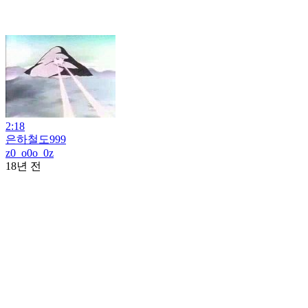
2:18
은하철도999
z0_o0o_0z
18년 전