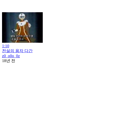
1:10
전설의 용자 다간
z0_o0o_0z
18년 전