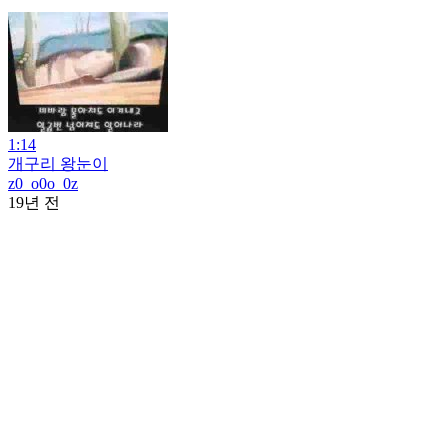
1:14
개구리 왕눈이
z0_o0o_0z
19년 전