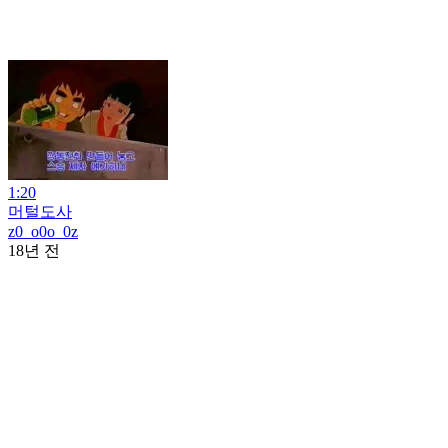
1:20
머털도사
z0_o0o_0z
18년 전