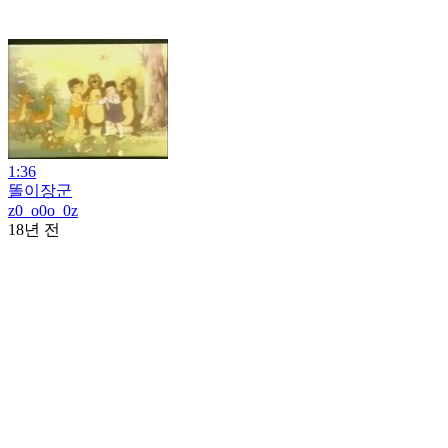
1:36
똘이장군
z0_o0o_0z
18년 전