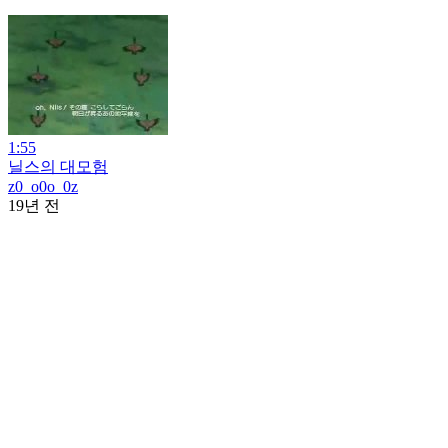
1:55
닐스의 대모험
z0_o0o_0z
19년 전