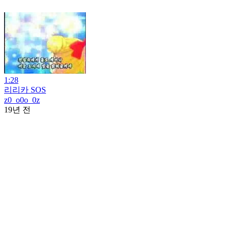
1:28
리리카 SOS
z0_o0o_0z
19년 전