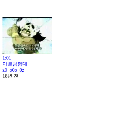
1:01
아벨탐험대
z0_o0o_0z
18년 전