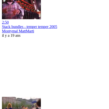
2:50
Stack bundles - temper temper 2005
Montymal MattMarti
il y a 19 ans