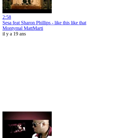
2:58
Sesa feat Sharon Phillips - like this like that
Montymal MattMarti
il y a 19 ans