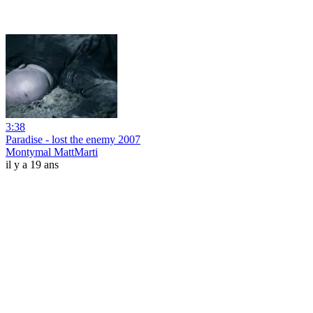
3:38
Paradise - lost the enemy 2007
Montymal MattMarti
il y a 19 ans