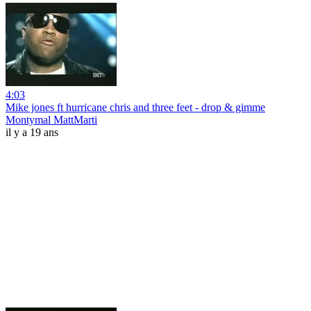
4:03
Mike jones ft hurricane chris and three feet - drop & gimme
Montymal MattMarti
il y a 19 ans