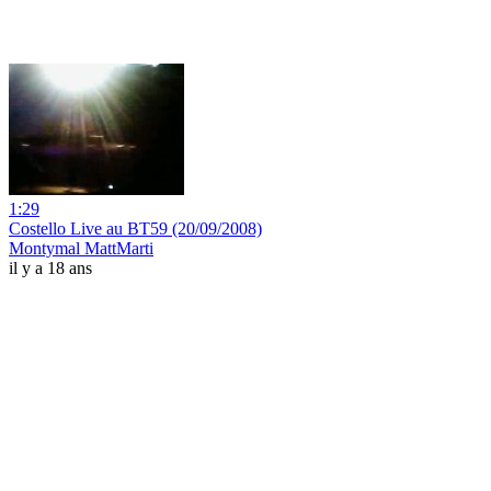
1:29
Costello Live au BT59 (20/09/2008)
Montymal MattMarti
il y a 18 ans