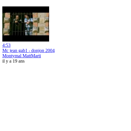
4:53
Mc jean gab1 - donjon 2004
Montymal MattMarti
il y a 19 ans