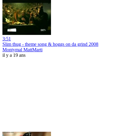
3:51
Slim thug - theme song & hoggs on da grind 2008
Montymal MattMarti
il y a 19 ans