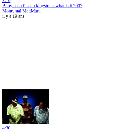
3:19
Baby bash ft sean kingston - what is it 2007
Montymal MattMarti
il y a 19 ans
4:30