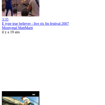
3:35
E type true believer - live rix fm festival 2007
Montymal MattMarti
il y a 19 ans