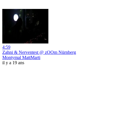
4:59
Zahni & Nerventest @ zOOm Nürnberg
Montymal MattMarti
il y a 19 ans