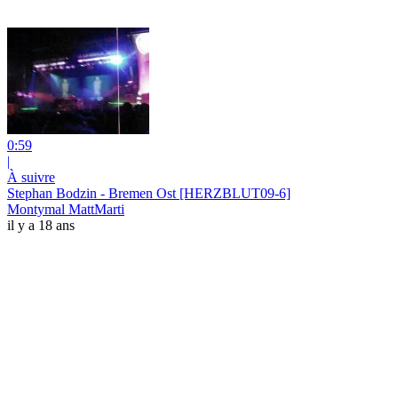
0:59
|
À suivre
Stephan Bodzin - Bremen Ost [HERZBLUT09-6]
Montymal MattMarti
il y a 18 ans