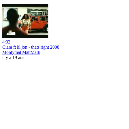
4:32
Ciara ft lil jon - thats right 2008
Montymal MattMarti
il y a 19 ans