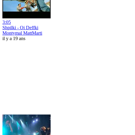
3:05
Shpilki - Oi Deffki
Montymal MattMarti
il y a 19 ans