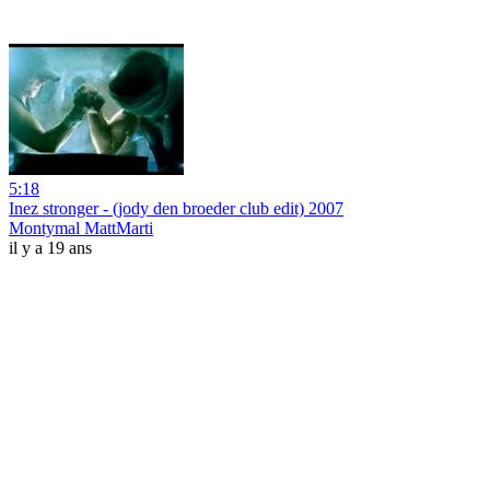
5:18
Inez stronger - (jody den broeder club edit) 2007
Montymal MattMarti
il y a 19 ans