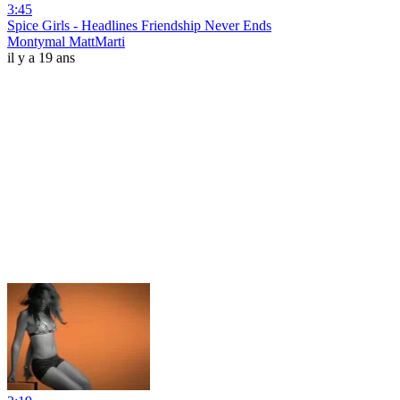
3:45
Spice Girls - Headlines Friendship Never Ends
Montymal MattMarti
il y a 19 ans