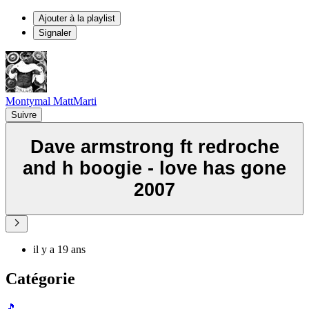
Ajouter à la playlist
Signaler
Montymal MattMarti
Suivre
Dave armstrong ft redroche
and h boogie - love has gone
2007
il y a 19 ans
Catégorie
🎵