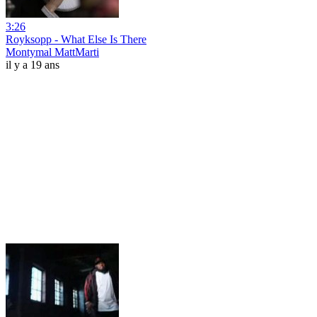
3:26
Royksopp - What Else Is There
Montymal MattMarti
il y a 19 ans