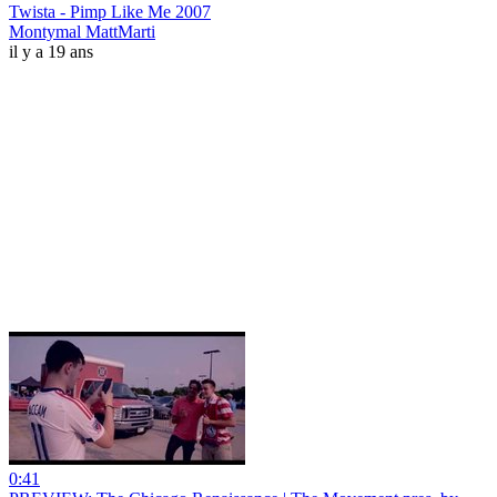
Twista - Pimp Like Me 2007
Montymal MattMarti
il y a 19 ans
0:41