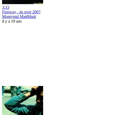
3:33
Freeway - its over 2007
Montymal MattMarti
il y a 19 ans