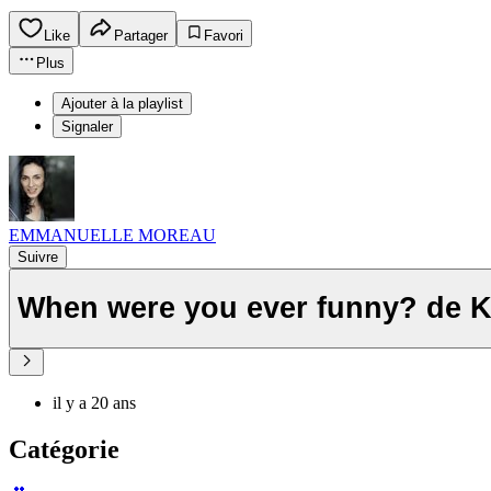
Like
Partager
Favori
Plus
Ajouter à la playlist
Signaler
EMMANUELLE MOREAU
Suivre
When were you ever funny? de 
il y a 20 ans
Catégorie