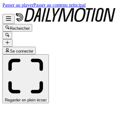
Passer au player
Passer au contenu principal
Rechercher
Se connecter
Regarder en plein écran