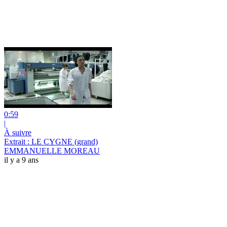
0:59
|
À suivre
Extrait : LE CYGNE (grand)
EMMANUELLE MOREAU
il y a 9 ans