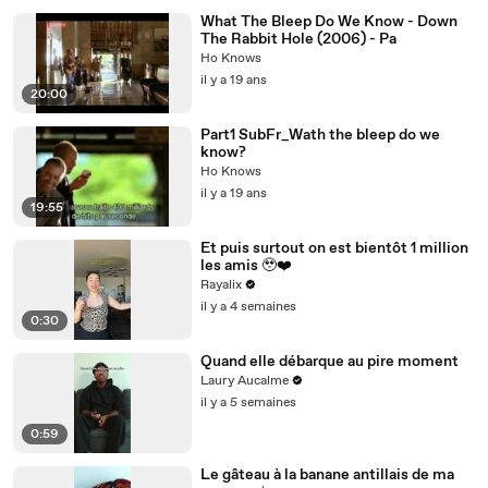
What The Bleep Do We Know - Down
The Rabbit Hole (2006) - Pa
Ho Knows
il y a 19 ans
20:00
Part1 SubFr_Wath the bleep do we
know?
Ho Knows
il y a 19 ans
19:55
Et puis surtout on est bientôt 1 million
les amis 🥹❤️‍
Rayalix
il y a 4 semaines
0:30
Quand elle débarque au pire moment
Laury Aucalme
il y a 5 semaines
0:59
Le gâteau à la banane antillais de ma