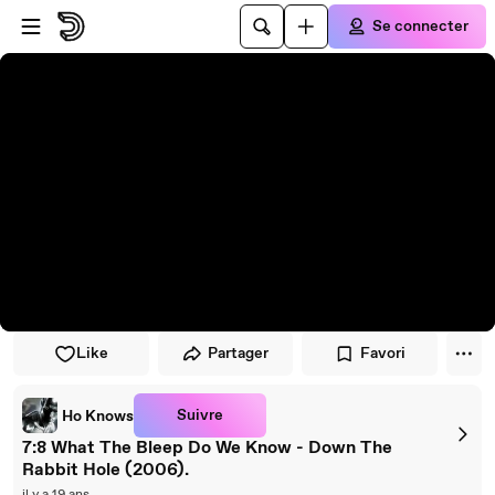
Passer au player
Passer au contenu principal
Se connecter
Like
Partager
Favori
Suivre
Ho Knows
7:8 What The Bleep Do We Know - Down The
Rabbit Hole (2006).