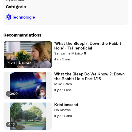
il y a 19 ans
Catégorie
🤖
Technologie
Recommandations
'What the Bleep!?: Down the Rabbit
Hole' - Tráiler oficial
Sensacine México
il y a 3 ans
1:29
|
À suivre
What the Bleep Do We Know!?: Down
the Rabbit Hole Part 1/16
Mike Galen
il y a 11 ans
10:00
Kristiansand
Ho Knows
il y a 17 ans
4:13