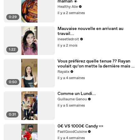
maman ☀️
Healthy Alie
il y a 2 semaines
0:29
Mauvaise nouvelle en arrivant au
travail...
inesetledroit
il y a 2 mois
1:22
Vous préférez quelle tenue ?? Rayan
voulait qu’on mette la dernière mais on
a mis la 3ème 👀💙
Rayalix
il y a 4 semaines
0:50
Comme un Lundi...
Guillaume Genou
il y a 5 semaines
0:31
0€ VS 1000€ Candy 🍬
FastGoodCuisine
il y a 4 semaines