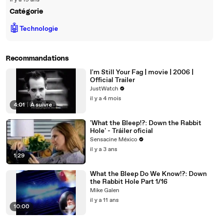
il y a 19 ans
Catégorie
🤖
Technologie
Recommandations
I'm Still Your Fag | movie | 2006 |
Official Trailer
JustWatch
il y a 4 mois
4:01
|
À suivre
'What the Bleep!?: Down the Rabbit
Hole' - Tráiler oficial
Sensacine México
il y a 3 ans
1:29
What the Bleep Do We Know!?: Down
the Rabbit Hole Part 1/16
Mike Galen
il y a 11 ans
10:00