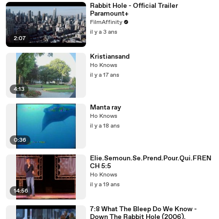
Rabbit Hole - Official Trailer
Paramount+
FilmAffinity
il y a 3 ans
2:07
Kristiansand
Ho Knows
il y a 17 ans
4:13
Manta ray
Ho Knows
il y a 18 ans
0:36
Elie.Semoun.Se.Prend.Pour.Qui.FREN
CH 5:5
Ho Knows
il y a 19 ans
14:56
7:8 What The Bleep Do We Know -
Down The Rabbit Hole (2006).