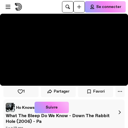
Passer au player
Passer au contenu principal
Se connecter
1
Partager
Favori
Suivre
Ho Knows
What The Bleep Do We Know - Down The Rabbit
Hole (2006) - Pa