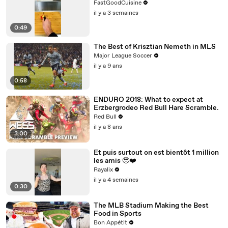
FastGoodCuisine
il y a 3 semaines
0:49
The Best of Krisztian Nemeth in MLS
Major League Soccer
il y a 9 ans
0:58
ENDURO 2018: What to expect at
Erzbergrodeo Red Bull Hare Scramble.
Red Bull
il y a 8 ans
3:00
Et puis surtout on est bientôt 1 million
les amis 🥹❤️‍
Rayalix
il y a 4 semaines
0:30
The MLB Stadium Making the Best
Food in Sports
Bon Appétit