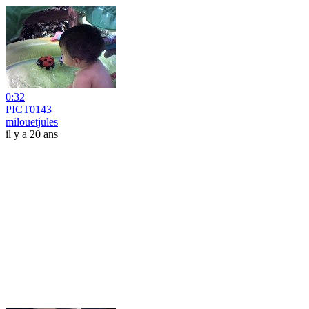
0:32
PICT0143
milouetjules
il y a 20 ans