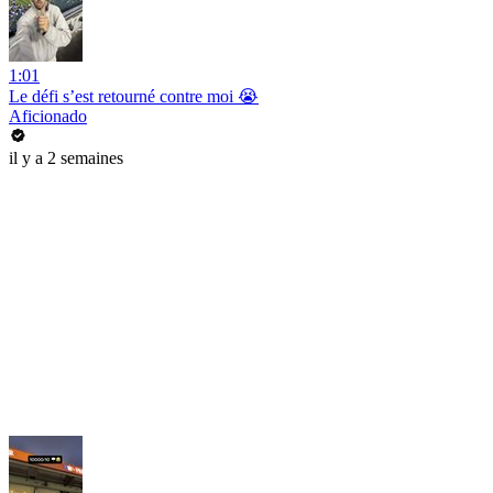
1:01
Le défi s’est retourné contre moi 😭
Aficionado
il y a 2 semaines