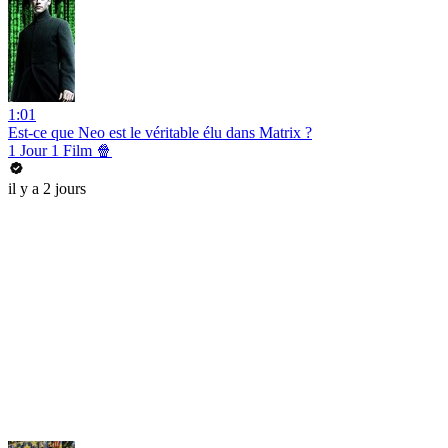
1:01
Est-ce que Neo est le véritable élu dans Matrix ?
1 Jour 1 Film 🍿
il y a 2 jours