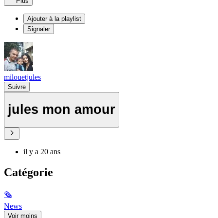
Plus
Ajouter à la playlist
Signaler
milouetjules
Suivre
jules mon amour
il y a 20 ans
Catégorie
🗞
News
Voir moins