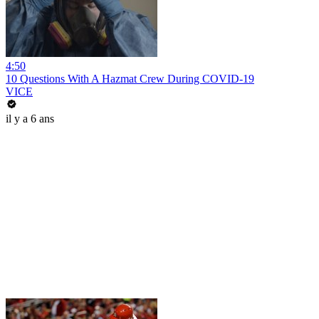
4:50
10 Questions With A Hazmat Crew During COVID-19
VICE
il y a 6 ans