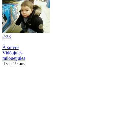
2:23
|
À suivre
Vidéojules
milouetjules
il y a 19 ans