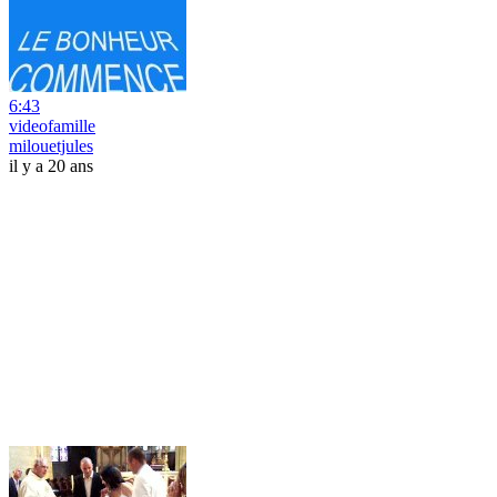
6:43
videofamille
milouetjules
il y a 20 ans