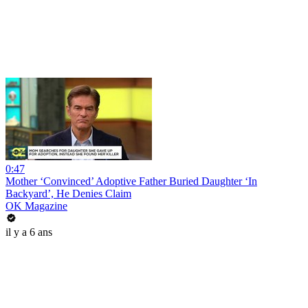
0:47
Mother ‘Convinced’ Adoptive Father Buried Daughter ‘In
Backyard’, He Denies Claim
OK Magazine
il y a 6 ans