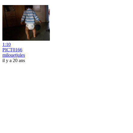
1:10
PICT0166
milouetjules
il y a 20 ans