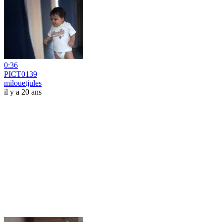
0:36
PICT0139
milouetjules
il y a 20 ans