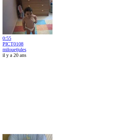
0:55
PICT0108
milouetjules
il y a 20 ans