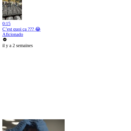
0:15
C’est quoi ça ??? 😂
Aficionado
il y a 2 semaines